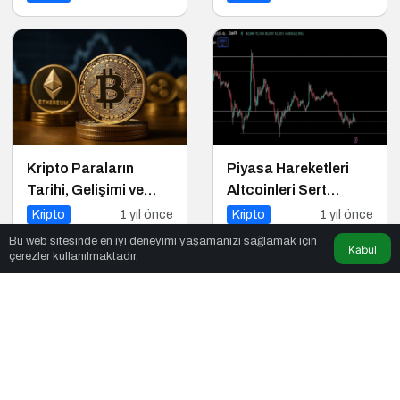
Kripto Paraların
Piyasa Hareketleri
Tarihi, Gelişimi ve
Altcoinleri Sert
Geleceği
Etkiledi
Kripto
1 yıl önce
Kripto
1 yıl önce
Bu web sitesinde en iyi deneyimi yaşamanızı sağlamak için
Kabul
çerezler kullanılmaktadır.
Türkiye’deki Kripto