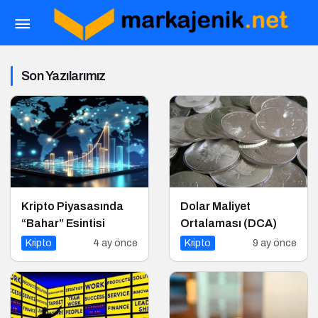
Son Yazılarımız
Kripto Piyasasında
Dolar Maliyet
“Bahar” Esintisi
Ortalaması (DCA)
Kripto
4 ay önce
Kripto
9 ay önce