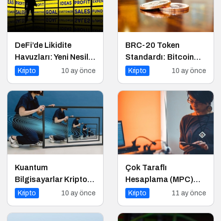
DeFi’de Likidite
BRC-20 Token
Havuzları: Yeni Nesil
Standardı: Bitcoin
Finansın Kalbi
Üzerindeki Deneysel
Kripto
10 ay önce
Kripto
10 ay önce
Adım
Kuantum
Çok Taraflı
Bilgisayarlar Kripto
Hesaplama (MPC)
Paraları Tehdit Eder
Nedir?
Kripto
10 ay önce
Kripto
11 ay önce
mi?