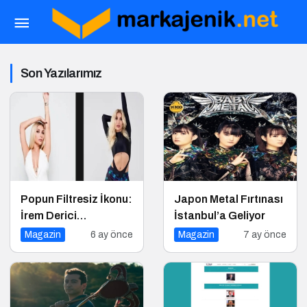
Son Yazılarımız
Popun Filtresiz İkonu:
Japon Metal Fırtınası
İrem Derici
İstanbul’a Geliyor
Markasının Genetik
Magazin
6 ay önce
Magazin
7 ay önce
Kodları Çözüldü