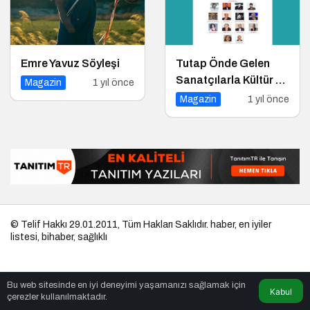
Emre Yavuz Söyleşi
Tutap Önde Gelen
Sanatçılarla Kültür ve
Magazin
1 yıl önce
Sanat Yolucluğuna
Magazin
1 yıl önce
Devam Ediyor
© Telif Hakkı 29.01.2011, Tüm Hakları Saklıdır.
haber
,
en iyiler
listesi
,
bihaber
,
sağlıklı
Bu web sitesinde en iyi deneyimi yaşamanızı sağlamak için
Kabul
çerezler kullanılmaktadır.