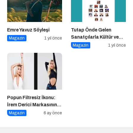
Emre Yavuz Söyleşi
Tutap Önde Gelen
Sanatçılarla Kültür ve
Magazin
1 yıl önce
Sanat Yolucluğuna
Magazin
1 yıl önce
Devam Ediyor
Popun Filtresiz İkonu:
İrem Derici Markasının
Genetik Kodları Çözüldü
Magazin
6 ay önce