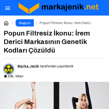
Japon Metal Fırtınası İstanbul’a Geliyor
Paylaş
Yorum Yap
Popun Filtresiz İkonu: İrem Derici
Magazin
Markasının Genetik Kodları Çözüldü
Popun Filtresiz İkonu: İrem
Derici Markasının Genetik
Kodları Çözüldü
Marka Jenik
tarafından yayınlandı
3dk, 49sn