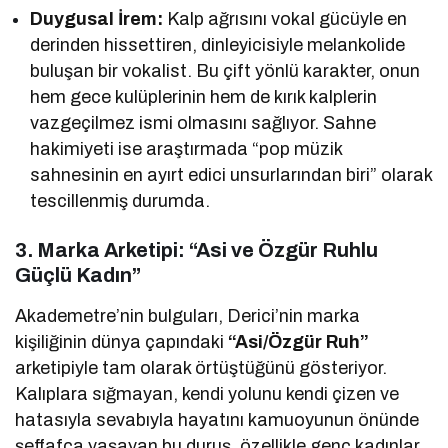
Duygusal İrem:
Kalp ağrısını vokal gücüyle en
derinden hissettiren, dinleyicisiyle melankolide
buluşan bir vokalist. Bu çift yönlü karakter, onun
hem gece kulüplerinin hem de kırık kalplerin
vazgeçilmez ismi olmasını sağlıyor. Sahne
hakimiyeti ise araştırmada “pop müzik
sahnesinin en ayırt edici unsurlarından biri” olarak
tescillenmiş durumda.
3. Marka Arketipi: “Asi ve Özgür Ruhlu
Güçlü Kadın”
Akademetre’nin bulguları, Derici’nin marka
kişiliğinin dünya çapındaki
“Asi/Özgür Ruh”
arketipiyle tam olarak örtüştüğünü gösteriyor.
Kalıplara sığmayan, kendi yolunu kendi çizen ve
hatasıyla sevabıyla hayatını kamuoyunun önünde
şeffafça yaşayan bu duruş, özellikle genç kadınlar