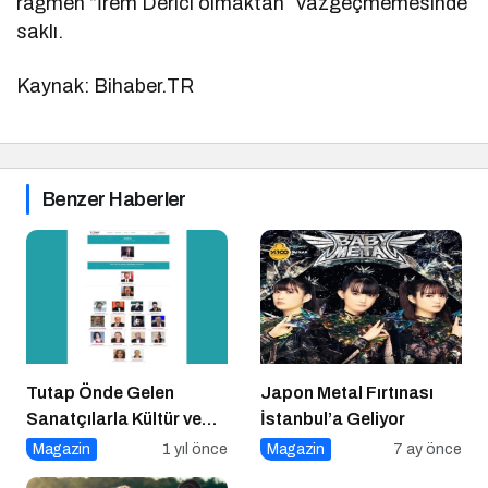
rağmen “İrem Derici olmaktan” vazgeçmemesinde
saklı.
Kaynak: Bihaber.TR
Benzer Haberler
Tutap Önde Gelen
Japon Metal Fırtınası
Sanatçılarla Kültür ve
İstanbul’a Geliyor
Sanat Yolucluğuna
Magazin
1 yıl önce
Magazin
7 ay önce
Devam Ediyor