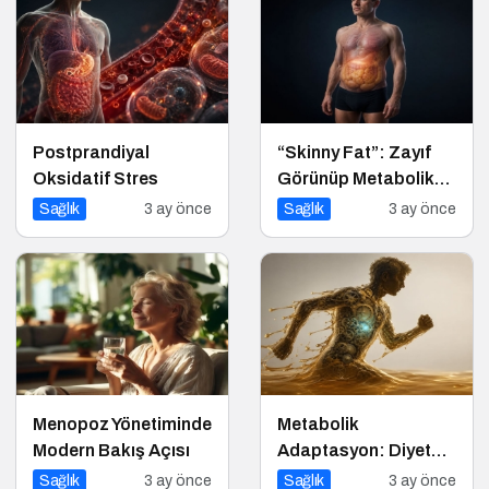
Postprandiyal
“Skinny Fat”: Zayıf
Oksidatif Stres
Görünüp Metabolik
Olarak Riskli Olmak
Sağlık
3 ay önce
Sağlık
3 ay önce
Menopoz Yönetiminde
Metabolik
Modern Bakış Açısı
Adaptasyon: Diyet
Yaptıkça Neden Kilo
Sağlık
3 ay önce
Sağlık
3 ay önce