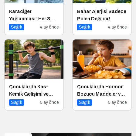
Karaciğer
Bahar Alerjisi Sadece
Yağlanması: Her 3
Polen Değildir!
Kişiden Birini Tehdit
Sağlık
4 ay önce
Sağlık
4 ay önce
Eden “Sessiz” Salgın
Çocuklarda Kas-
Çocuklarda Hormon
Kemik Gelişimi ve
Bozucu Maddeler ve
Beslenme
Paketli Gıdalar
Sağlık
5 ay önce
Sağlık
5 ay önce