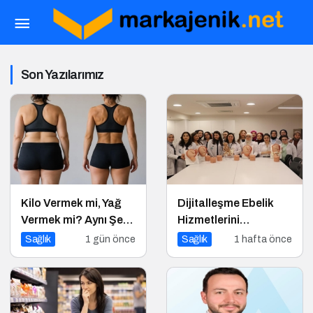
Son Yazılarımız
Kilo Vermek mi, Yağ
Dijitalleşme Ebelik
Vermek mi? Aynı Şey
Hizmetlerini
Sanıyoruz Ama Değil!
Dönüştürüyor
Sağlık
1 gün önce
Sağlık
1 hafta önce