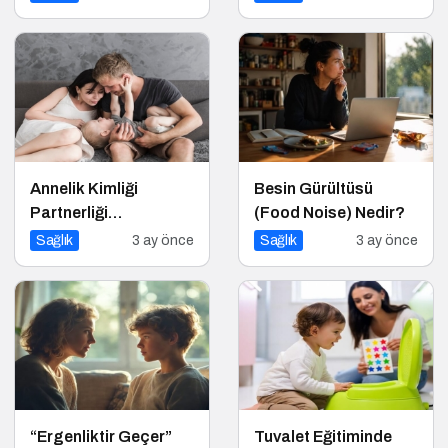
Vermek Zorlaşır?
Annelik Kimliği
Besin Gürültüsü
Partnerliği
(Food Noise) Nedir?
Gölgelemesin
Sağlık
3 ay önce
Sağlık
3 ay önce
“Ergenliktir Geçer”
Tuvalet Eğitiminde