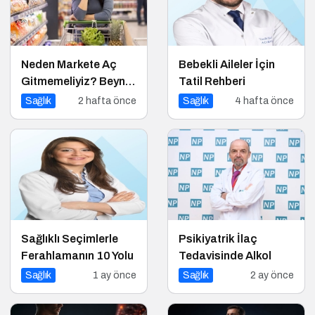
Neden Markete Aç
Bebekli Aileler İçin
Gitmemeliyiz? Beynin
Tatil Rehberi
Satın Alma Psikolojisi
Sağlık
2 hafta önce
Sağlık
4 hafta önce
Sağlıklı Seçimlerle
Psikiyatrik İlaç
Ferahlamanın 10 Yolu
Tedavisinde Alkol
Sağlık
1 ay önce
Sağlık
2 ay önce