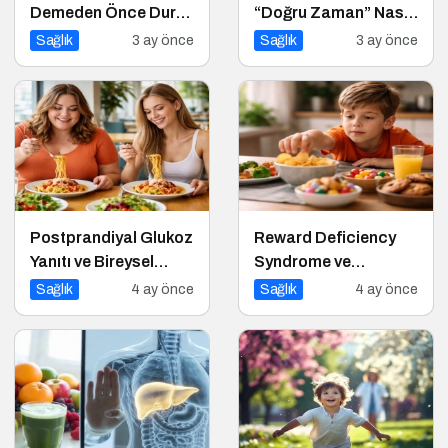
Demeden Önce Durun
“Doğru Zaman” Nasıl
ve Dinleyin
Anlaşılır?
Sağlık
3 ay önce
Sağlık
3 ay önce
Postprandiyal Glukoz
Reward Deficiency
Yanıtı ve Bireysel
Syndrome ve
Farklılıklar
Beslenme Davranışı
Sağlık
4 ay önce
Sağlık
4 ay önce