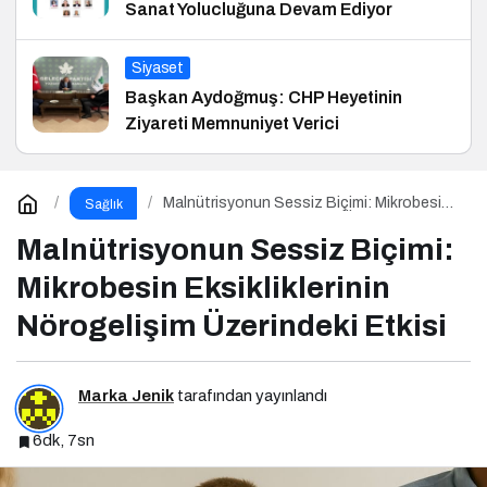
Sanat Yolucluğuna Devam Ediyor
Siyaset
Başkan Aydoğmuş: CHP Heyetinin
Ziyareti Memnuniyet Verici
Malnütrisyonun Sessiz Biçimi: Mikrobesin
Sağlık
Eksikliklerinin Nörogelişim Üzerindeki Etkisi
Malnütrisyonun Sessiz Biçimi:
Mikrobesin Eksikliklerinin
Nörogelişim Üzerindeki Etkisi
Marka Jenik
tarafından yayınlandı
6dk, 7sn