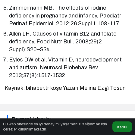
Zimmermann MB. The effects of iodine
deficiency in pregnancy and infancy. Paediatr
Perinat Epidemiol. 2012;26 Suppl 1:108-117.
Allen LH. Causes of vitamin B12 and folate
deficiency. Food Nutr Bull. 2008;29(2
Suppl):S20–S34.
Eyles DW et al. Vitamin D, neurodevelopment
and autism. Neurosci Biobehav Rev.
2013;37(8):1517-1532.
Kaynak: bihaber.tr köşe Yazarı Melina Ezgi Tosun
Benzer Haberler
Bu web sitesinde en iyi deneyimi yaşamanızı sağlamak için
Kabul
çerezler kullanılmaktadır.