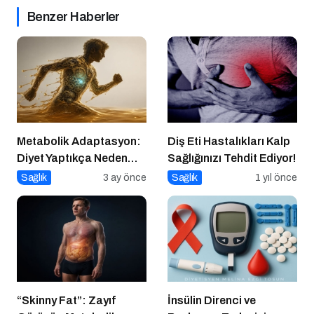
Benzer Haberler
Metabolik Adaptasyon:
Diş Eti Hastalıkları Kalp
Diyet Yaptıkça Neden
Sağlığınızı Tehdit Ediyor!
Kilo Vermek Zorlaşır?
Sağlık
3 ay önce
Sağlık
1 yıl önce
“Skinny Fat”: Zayıf
İnsülin Direnci ve