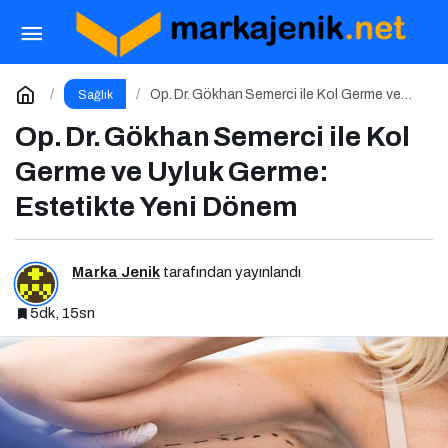
Malnütrisyonun Sessiz Biçimi: Mikrobesin
Eksikliklerinin Nörogelişim Üzerindeki Etkisi
Paylaş
Yorum Yap
Op. Dr. Gökhan Semerci ile Kol Germe ve
Sağlık
Uyluk Germe: Estetikte Yeni Dönem
Op. Dr. Gökhan Semerci ile Kol
Germe ve Uyluk Germe:
Estetikte Yeni Dönem
Marka Jenik
tarafından yayınlandı
5dk, 15sn