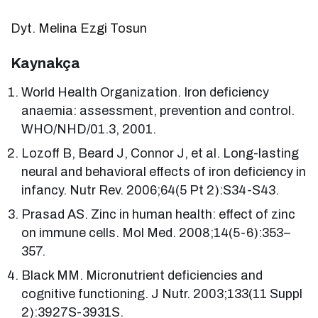
Dyt. Melina Ezgi Tosun
Kaynakça
World Health Organization. Iron deficiency
anaemia: assessment, prevention and control.
WHO/NHD/01.3, 2001.
Lozoff B, Beard J, Connor J, et al. Long-lasting
neural and behavioral effects of iron deficiency in
infancy. Nutr Rev. 2006;64(5 Pt 2):S34-S43.
Prasad AS. Zinc in human health: effect of zinc
on immune cells. Mol Med. 2008;14(5-6):353–
357.
Black MM. Micronutrient deficiencies and
cognitive functioning. J Nutr. 2003;133(11 Suppl
2):3927S-3931S.