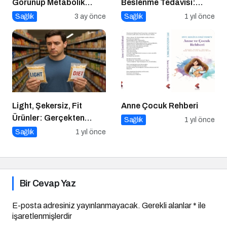
Görünüp Metabolik
Beslenme Tedavisi:
Olarak Riskli Olmak
Düşük Glisemik İndeksli
Sağlık
3 ay önce
Sağlık
1 yıl önce
Diyetlerin Rolü
Light, Şekersiz, Fit
Anne Çocuk Rehberi
Ürünler: Gerçekten
Sağlık
1 yıl önce
Daha Sağlıklı mı?
Sağlık
1 yıl önce
Bir Cevap Yaz
E-posta adresiniz yayınlanmayacak.
Gerekli alanlar
*
ile
işaretlenmişlerdir