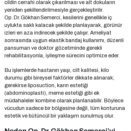
cildin cerrahi olarak çıkarılması ve alt dokuların
yeniden şekillendirilmesiyle gerçekleştirilir.
Op. Dr. Gökhan Semerci, kesilerini genellikle iç
uylukta saklı kalacak şekilde planlayarak, görünür
izleri en aza indirecek şekilde çalışır. Ameliyat
sonrasında uygun elastik bandaj kullanımı, düzenli
pansuman ve doktor gözetiminde gerekli
rehabilitasyonla, iyileşme sürecini optimize eder.
Bu işlemlerde hastanın yaşı, cilt kalitesi, kilo
durumu gibi bireysel faktörler dikkate alınarak;
gerekirse liposuction, karın estetiği
(abdominoplasti), meme estetiği gibi ek
müdahaleler kombine olarak planlanabilir. Böylece
vücudun sadece bir bölgesine değil, tüm konturuna
estetik ve bütüncül bir yaklaşım sunulmuş olur.
Neden Op.
Dr.
G
ökhan
Semerci
’yi