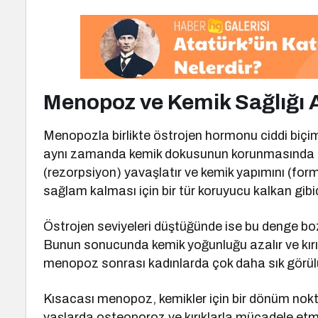
Menopoz ve Kemik Sağlığı 
Menopozla birlikte östrojen hormonu ciddi biçimd
aynı zamanda kemik dokusunun korunmasında da 
(rezorpsiyon) yavaşlatır ve kemik yapımını (for
sağlam kalması için bir tür koruyucu kalkan gibid
Östrojen seviyeleri düştüğünde ise bu denge boz
Bunun sonucunda kemik yoğunluğu azalır ve kırık ri
menopoz sonrası kadınlarda çok daha sık görül
Kısacası menopoz, kemikler için bir dönüm nokt
yaşlarda osteoporoz ve kırıklarla mücadele etme