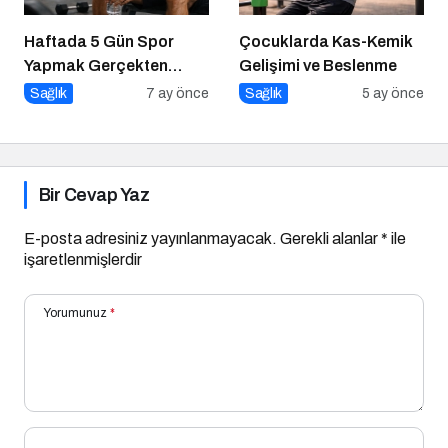
Haftada 5 Gün Spor
Çocuklarda Kas-Kemik
Yapmak Gerçekten
Gelişimi ve Beslenme
Sağlıklı mı?
Sağlık
7 ay önce
Sağlık
5 ay önce
Bir Cevap Yaz
E-posta adresiniz yayınlanmayacak.
Gerekli alanlar
*
ile
işaretlenmişlerdir
Yorumunuz
*