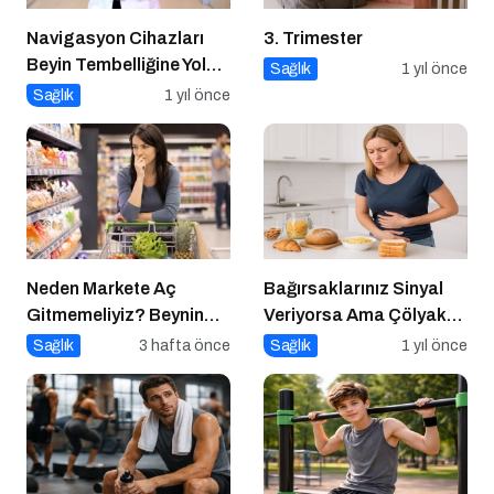
Navigasyon Cihazları
3. Trimester
Beyin Tembelliğine Yol
Sağlık
1 yıl önce
Açıyor mu?
Sağlık
1 yıl önce
Neden Markete Aç
Bağırsaklarınız Sinyal
Gitmemeliyiz? Beynin
Veriyorsa Ama Çölyak
Satın Alma Psikolojisi
Değilseniz
Sağlık
3 hafta önce
Sağlık
1 yıl önce