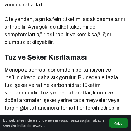
vücudu rahatlatır.
Öte yandan, aşırı kafein tüketimi sıcak basmalarını
artırabilir. Aynı şekilde alkol tüketimi de
semptomları ağırlaştırabilir ve kemik sağlığını
olumsuz etkileyebilir.
Tuz ve Şeker Kısıtlaması
Menopoz sonrası dönemde hipertansiyon ve
insülin direnci daha sık görülür. Bu nedenle fazla
tuz, şeker ve rafine karbonhidrat tüketimi
sınırlanmalıdır. Tuz yerine baharatlar, limon ve
doğal aromalar; şeker yerine taze meyveler veya
tarçın gibi tatlandırıcı alternatifler tercih edilebilir.
Bu web sitesinde en iyi deneyimi yaşamanızı sağlamak için
Ruhsal Sağlıkta Beslenmenin Rolü
Kabul
çerezler kullanılmaktadır.