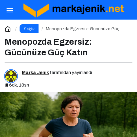
Menopozda Beslenme: Hangi Besinler Süreci
Kolaylaştırır?
Paylaş
Yorum Yap
Menopozda Egzersiz: Gücünüze Güç
Sağlık
Katın
Menopozda Egzersiz:
Gücünüze Güç Katın
Marka Jenik
tarafından yayınlandı
6dk, 18sn