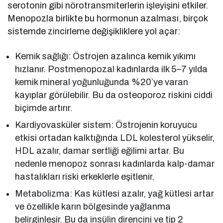
serotonin gibi nörotransmiterlerin işleyişini etkiler.
Menopozla birlikte bu hormonun azalması, birçok
sistemde zincirleme değişikliklere yol açar:
Kemik sağlığı: Östrojen azalınca kemik yıkımı
hızlanır. Postmenopozal kadınlarda ilk 5–7 yılda
kemik mineral yoğunluğunda %20’ye varan
kayıplar görülebilir. Bu da osteoporoz riskini ciddi
biçimde artırır.
Kardiyovasküler sistem: Östrojenin koruyucu
etkisi ortadan kalktığında LDL kolesterol yükselir,
HDL azalır, damar sertliği eğilimi artar. Bu
nedenle menopoz sonrası kadınlarda kalp-damar
hastalıkları riski erkeklerle eşitlenir.
Metabolizma: Kas kütlesi azalır, yağ kütlesi artar
ve özellikle karın bölgesinde yağlanma
belirginleşir. Bu da insülin direncini ve tip 2