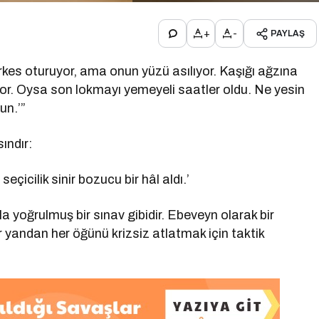
+
-
PAYLAŞ
es oturuyor, ama onun yüzü asılıyor. Kaşığı ağzına
diyor. Oysa son lokmayı yemeyeli saatler oldu. Ne yesin
un.’”
ındır:
çicilik sinir bozucu bir hâl aldı.’
yoğrulmuş bir sınav gibidir. Ebeveyn olarak bir
r yandan her öğünü krizsiz atlatmak için taktik