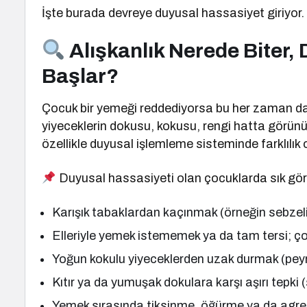
İşte burada devreye duyusal hassasiyet giriyor.
Alışkanlık Nerede Biter,
Başlar?
Çocuk bir yemeği reddediyorsa bu her zaman damak
yiyeceklerin dokusu, kokusu, rengi hatta görünüş
özellikle duyusal işlemleme sisteminde farklılık
Duyusal hassasiyeti olan çocuklarda sık görül
Karışık tabaklardan kaçınmak (örneğin sebze
Elleriyle yemek istememek ya da tam tersi; 
Yoğun kokulu yiyeceklerden uzak durmak (peyn
Kıtır ya da yumuşak dokulara karşı aşırı tepki 
Yemek sırasında tiksinme, öğürme ya da ag