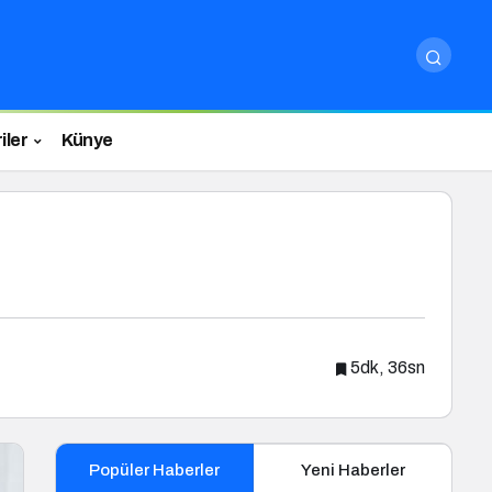
iler
Künye
5dk, 36sn
Popüler Haberler
Yeni Haberler