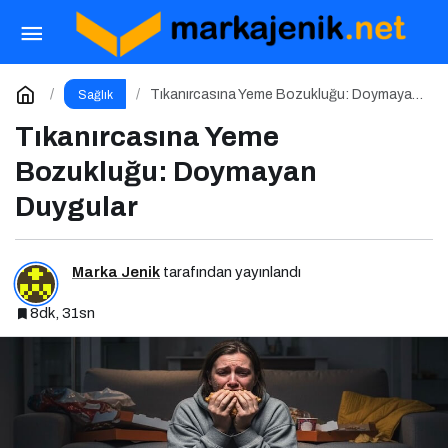
Bulimia Nervoza ile Savaşmak
Paylaş
Yorum Yap
Tıkanırcasına Yeme Bozukluğu: Doymayan
Sağlık
Duygular
Tıkanırcasına Yeme
Bozukluğu: Doymayan
Duygular
Marka Jenik
tarafından yayınlandı
8dk, 31sn