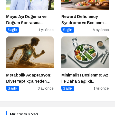
Mayıs Ayı Doğuma ve
Reward Deficiency
Doğum Sonrasına
Syndrome ve Beslenme
Hazırlık Atölyesi
Davranışı
Sağlık
1 yıl önce
Sağlık
4 ay önce
Metabolik Adaptasyon:
Minimalist Beslenme: Az
Diyet Yaptıkça Neden
ile Daha Sağlıklı
Kilo Vermek Zorlaşır?
Yaşamak
Sağlık
3 ay önce
Sağlık
1 yıl önce
Bir Cevap Yaz