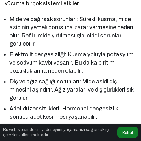
vücutta birçok sistemi etkiler:
Mide ve bağırsak sorunları: Sürekli kusma, mide
asidinin yemek borusuna zarar vermesine neden
olur. Reflü, mide yırtılması gibi ciddi sorunlar
görülebilir.
Elektrolit dengesizliği: Kusma yoluyla potasyum
ve sodyum kaybı yaşanır. Bu da kalp ritim
bozukluklarına neden olabilir.
Diş ve ağız sağlığı sorunları: Mide asidi diş
minesini aşındırır. Ağız yaraları ve diş çürükleri sık
görülür.
Adet düzensizlikleri: Hormonal dengesizlik
sonucu adet kesilmesi yaşanabilir.
Kas kaybı ve halsizlik: Sürekli yetersiz beslenme
Bu web sitesinde en iyi deneyimi yaşamanızı sağlamak için
Kabul
kas gücünü azaltır, kişi bitkin hisseder.
çerezler kullanılmaktadır.