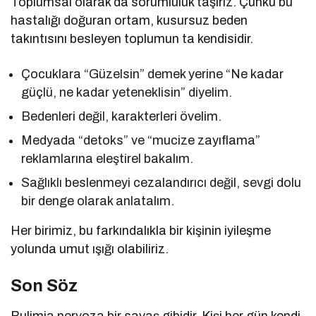
Toplumsal olarak da sorumluluk taşırız. Çünkü bu
hastalığı doğuran ortam, kusursuz beden
takıntısını besleyen toplumun ta kendisidir.
Çocuklara “Güzelsin” demek yerine “Ne kadar
güçlü, ne kadar yeteneklisin” diyelim.
Bedenleri değil, karakterleri övelim.
Medyada “detoks” ve “mucize zayıflama”
reklamlarına eleştirel bakalım.
Sağlıklı beslenmeyi cezalandırıcı değil, sevgi dolu
bir denge olarak anlatalım.
Her birimiz, bu farkındalıkla bir kişinin iyileşme
yolunda umut ışığı olabiliriz.
Son Söz
Bulimia nervoza bir savaş gibidir. Kişi her gün kendi