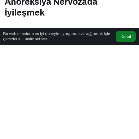
Anoreksiya Nervozada
İyileşmek
Marka Jenik
tarafından yayınlandı
Bu web sitesinde en iyi deneyimi yaşamanızı sağlamak için
Kabul
çerezler kullanılmaktadır.
6dk, 56sn
Anoreksiya Nervozada İyileşmek