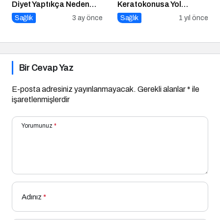
Diyet Yaptıkça Neden
Keratokonusa Yol
Kilo Vermek Zorlaşır?
Açabilir
Sağlık
3 ay önce
Sağlık
1 yıl önce
Bir Cevap Yaz
E-posta adresiniz yayınlanmayacak.
Gerekli alanlar
*
ile
işaretlenmişlerdir
Yorumunuz
*
Adınız
*