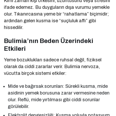
Kimi zaman kişi öfkesini, üzüntüsünü veya stresini
ifade edemez. Bu duyguların dışa vurumu yemekle
olur. Tıkanırcasına yeme bir “rahatlama” biçimidir;
ardından gelen kusma ise “suçluluk affı” gibi
hissedilir.
Bulimia’nın Beden Üzerindeki
Etkileri
Yeme bozuklukları sadece ruhsal değil, fiziksel
olarak da ciddi zararlar verir. Bulimia nervoza,
vücutta birçok sistemi etkiler:
Mide ve bağırsak sorunları: Sürekli kusma, mide
asidinin yemek borusuna zarar vermesine neden
olur. Reflü, mide yırtılması gibi ciddi sorunlar
görülebilir.
Elektrolit dengesizliği: Kusma yoluyla potasyum