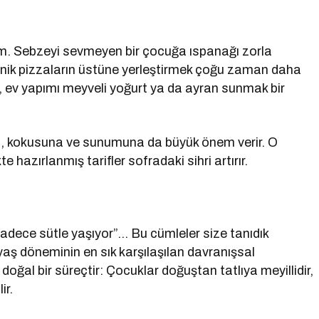
um. Sebzeyi sevmeyen bir çocuğa ıspanağı zorla
inik pizzaların üstüne yerleştirmek çoğu zaman daha
a, ev yapımı meyveli yoğurt ya da ayran sunmak bir
a, kokusuna ve sunumuna da büyük önem verir. O
e hazırlanmış tarifler sofradaki sihri artırır.
adece sütle yaşıyor”… Bu cümleler size tanıdık
5 yaş döneminin en sık karşılaşılan davranışsal
 doğal bir süreçtir: Çocuklar doğuştan tatlıya meyillidir,
ir.