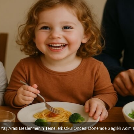
 Yaş Arası Beslenmenin Temelleri: Okul Öncesi Dönemde Sağlıklı Adıml