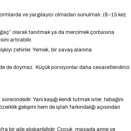
ı formlarda ve yargılayıcı olmadan sunulmalı. (8–15 kez
il ağaç” olarak tanıtmak ya da mercimek çorbasına
i artırabilir.
kiyi zehirler. Yemek, bir savaş alanına
e de doymaz. Küçük porsiyonlar daha cesaretlendirici
sürecindedir. Yani kaşığı kendi tutmak ister, tabağını
zerklik gelişimi hem de iştah farkındalığı açısından
ra bir aile alışkanlığıdır. Çocuk, masada anne ve