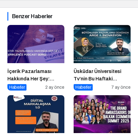
Benzer Haberler
İçerik Pazarlaması
Üsküdar Üniversitesi
Hakkında Her Şey:
Tv’nin Bu Haftaki
İçeriklerce Podcast
Konuğu Mürsel Ferhat
Haberler
2 ay önce
Haberler
7 ay önce
Serisi
Sağlam Oluyor