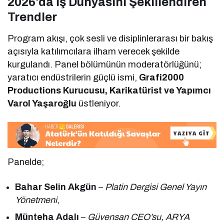
2026’da İş Dünyasını Şekillendiren
Trendler
Program akışı, çok sesli ve disiplinlerarası bir bakış
açısıyla katılımcılara ilham verecek şekilde
kurgulandı. Panel bölümünün moderatörlüğünü;
yaratıcı endüstrilerin güçlü ismi,
Grafi2000
Productions Kurucusu, Karikatürist ve Yapımcı
Varol Yaşaroğlu
üstleniyor.
Panelde;
Bahar Selin Akgün
–
Platin Dergisi Genel Yayın
Yönetmeni
,
Münteha Adalı
–
Güvensan CEO’su, ARYA