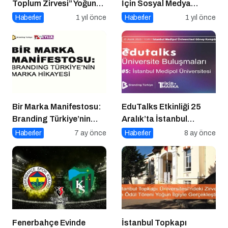
Toplum Zirvesi” Yoğun
İçin Sosyal Medya
Katılımla Gerçekleşti
Etkinliği İçin Geri Sayım!
Haberler
1 yıl önce
Haberler
1 yıl önce
Bir Marka Manifestosu:
EduTalks Etkinliği 25
Branding Türkiye’nin
Aralık’ta İstanbul
Marka Hikayesi
Medipol
Haberler
7 ay önce
Haberler
8 ay önce
Üniversitesi’nde!
Fenerbahçe Evinde
İstanbul Topkapı