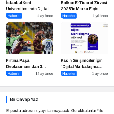
İstanbul Kent
Balkan E-Ticaret Zirvesi
Üniversitesi’nde Dijital
2025’in Marka Elçisi
Markalaşma 1.0
Belli Oldu
Haberler
4 ay önce
Haberler
1 yıl önce
Etkinliği!
Fırtına Paşa
Kadın Girişimciler İçin
Deplasmanından 3
“Dijital Markalaşma
Puanla Ayrıldı
Atölyesi” Başlıyor
Haberler
12 ay önce
Haberler
1 ay önce
Bir Cevap Yaz
E-posta adresiniz yayınlanmayacak.
Gerekli alanlar
*
ile