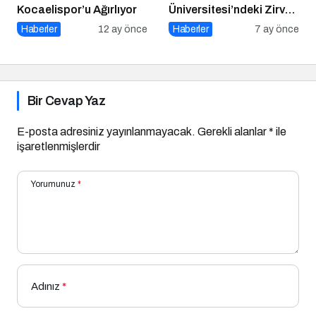
Kocaelispor’u Ağırlıyor
Üniversitesi’ndeki Zirve
ve Ödül Töreni Yoğun
Haberler
12 ay önce
Haberler
7 ay önce
İlgiyle Gerçekleşti
Bir Cevap Yaz
E-posta adresiniz yayınlanmayacak.
Gerekli alanlar
*
ile
işaretlenmişlerdir
Yorumunuz
*
Adınız
*