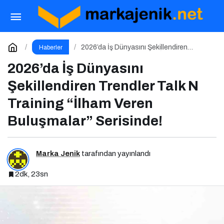
Erdoğan’dan İzmirli İş İnsanı Nazım
Torbaoğlu’na Anlamlı Plaket
Paylaş
Yorum Yap
2026’da İş Dünyasını Şekillendiren
Haberler
Trendler Talk N Training “İlham Veren
Buluşmalar” Serisinde!
2026’da İş Dünyasını
Şekillendiren Trendler Talk N
Training “İlham Veren
Buluşmalar” Serisinde!
Marka Jenik
tarafından yayınlandı
2dk, 23sn