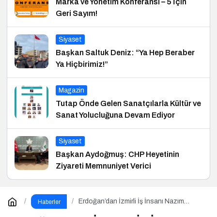
Marka ve Yönetim Konferansı – 5 İçin
Geri Sayım!
Siyaset
Başkan Saltuk Deniz: “Ya Hep Beraber
Ya Hiçbirimiz!”
Magazin
Tutap Önde Gelen Sanatçılarla Kültür ve
Sanat Yolucluğuna Devam Ediyor
Siyaset
Başkan Aydoğmuş: CHP Heyetinin
Ziyareti Memnuniyet Verici
Erdoğan’dan İzmirli İş İnsanı Nazım
Haberler
Torbaoğlu’na Anlamlı Plaket