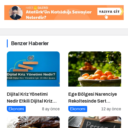
Benzer Haberler
Dijital Kriz Yönetimi
Ege Bölgesi Narenciye
Nedir Etkili Dijital Kriz
Rekoltesinde Sert
Yönetimi için 10 Altın
Düşüş: Üretim Yüzde 34
Ekonomi
8 ay önce
Ekonomi
12 ay önce
İpucu
Azaldı