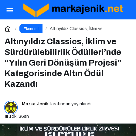
Dijital Kriz Yönetimi Nedir Etkili Dijital Kriz
Yönetimi için 10 Altın İpucu
Paylaş
Yorum Yap
Altınyıldız Classics, İklim ve
Ekonomi
Sürdürülebilirlik Ödülleri’nde “Yılın Geri
Dönüşüm Projesi” Kategorisinde Altın
Altınyıldız Classics, İklim ve
Ödül Kazandı
Sürdürülebilirlik Ödülleri’nde
“Yılın Geri Dönüşüm Projesi”
Kategorisinde Altın Ödül
Kazandı
Marka Jenik
tarafından yayınlandı
1dk, 36sn