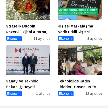
Stratejik Bitcoin
Kişisel Markalaşma
Rezervi: Dijital Altın mı,
Nedir Etkili Kişisel
Riskli Bir Hamle mi?
Markalaşma için 10 Altın
Ekonomi
11 ay önce
Ekonomi
8 ay önce
İpucu
Sanayi ve Teknoloji
Teknolojide Kadın
Bakanlığı Heyeti
Liderleri, Sovos’un Ev
Marmara Teknokent’i
Sahipliğinde Bir Araya
Ekonomi
1 yıl önce
Ekonomi
12 ay önce
Ziyaret Etti!
Geldi