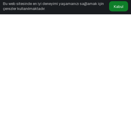
Bu web sitesinde en iyi deneyimi yaşamanızı sağlamak için
Kabul
çerezler kullanılmaktadır.
Marka Jenik
tarafından yayınlandı
5dk, 12sn
Dijital Kriz Yönetimi Nedir Etkili Dijital Kriz Yönetimi için 10 Altın
İpucu
PAYLAŞ