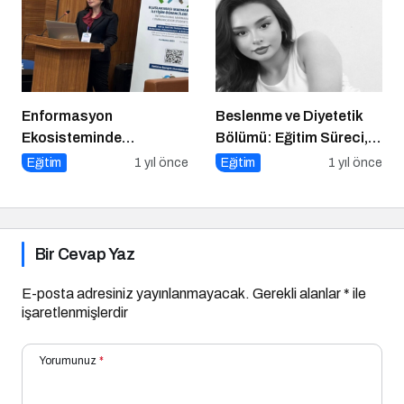
Konuşacak!
Enformasyon
Beslenme ve Diyetetik
Ekosisteminde
Bölümü: Eğitim Süreci,
Dezenformasyon ve
Kariyer Olanakları ve
Eğitim
1 yıl önce
Eğitim
1 yıl önce
Çözüm Arayışları
Geleceği
Bir Cevap Yaz
E-posta adresiniz yayınlanmayacak.
Gerekli alanlar
*
ile
işaretlenmişlerdir
Yorumunuz
*