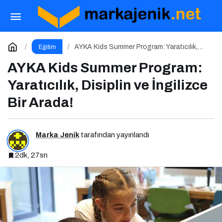
İstanbul Üniversitesi’nde Yeni Medya ve
Dergicilik Konuşuldu
Paylaş
Yorum Yap
AYKA Kids Summer Program: Yaratıcılık,
Eğitim
Disiplin ve İngilizce Bir Arada!
AYKA Kids Summer Program:
Yaratıcılık, Disiplin ve İngilizce
Bir Arada!
Marka Jenik
tarafından yayınlandı
2dk, 27sn