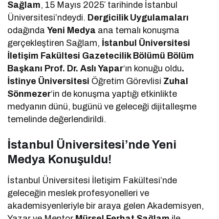
Sağlam
, 15 Mayıs 2025′ tarihinde İstanbul
Üniversitesi’ndeydi.
Dergicilik Uygulamaları
odağında
Yeni Medya
ana temalı konuşma
gerçekleştiren Sağlam,
İstanbul Üniversitesi
İletişim Fakültesi Gazetecilik Bölümü Bölüm
Başkanı Prof. Dr. Aslı Yapar
‘ın konuğu oldu
.
İstinye Üniversitesi
Öğretim Görevlisi
Zuhal
Sönmezer
‘in de konuşma yaptığı etkinlikte
medyanın dünü, bugünü ve geleceği dijitalleşme
temelinde değerlendirildi.
İstanbul Üniversitesi’nde Yeni
Medya Konuşuldu!
İstanbul Üniversitesi İletişim Fakültesi’nde
geleceğin meslek profesyonelleri ve
akademisyenleriyle bir araya gelen Akademisyen,
Yazar ve Mentor
Mürsel Ferhat Sağlam
ile