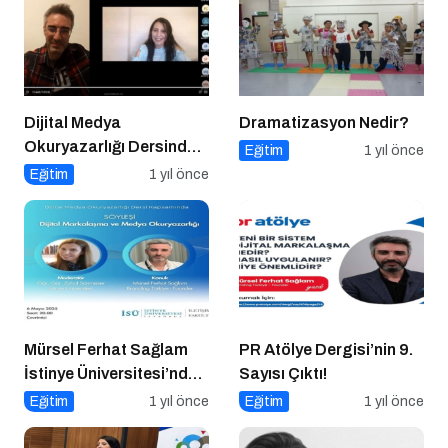
Dijital Medya
Dramatizasyon Nedir?
Okuryazarlığı Dersinde
Eğitim
1 yıl önce
Dijital Markalaşma
Eğitim
1 yıl önce
Konuşuldu
Mürsel Ferhat Sağlam
PR Atölye Dergisi’nin 9.
İstinye Üniversitesi’nde
Sayısı Çıktı!
Dijital Medya
Eğitim
1 yıl önce
Eğitim
1 yıl önce
Okuryazarlığı
Kapsamında