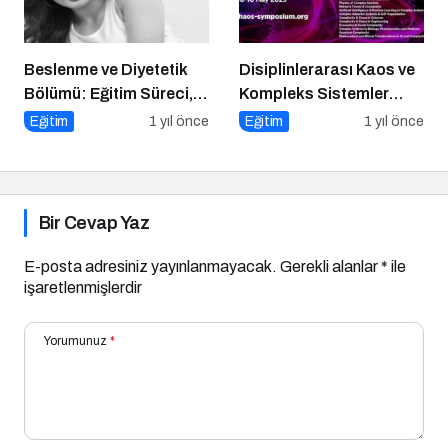
Beslenme ve Diyetetik
Disiplinlerarası Kaos ve
Bölümü: Eğitim Süreci,
Kompleks Sistemler
Kariyer Olanakları ve
Sempozyumu İçin Geri
Eğitim
1 yıl önce
Eğitim
1 yıl önce
Geleceği
Sayım!
Bir Cevap Yaz
E-posta adresiniz yayınlanmayacak.
Gerekli alanlar
*
ile
işaretlenmişlerdir
Yorumunuz
*