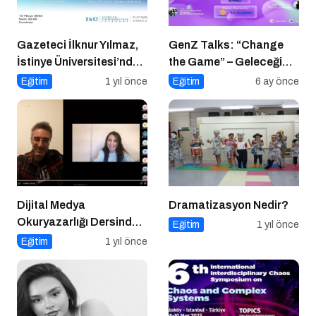
Gazeteci İlknur Yılmaz,
GenZ Talks: “Change
İstinye Üniversitesi’nde
the Game” – Geleceği
Dijital Medya
Tasarlayanlar Sahne
Eğitim
1 yıl önce
Eğitim
6 ay önce
Okuryazarlığı Dersinin
Alıyor!
Konuğu Oldu
Dijital Medya
Dramatizasyon Nedir?
Okuryazarlığı Dersinde
Eğitim
1 yıl önce
Dijital Markalaşma
Eğitim
1 yıl önce
Konuşuldu