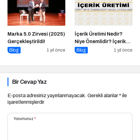
Marka 5.0 Zirvesi (2025)
İçerik Üretimi Nedir?
Gerçekleştirildi!
Niye Önemlidir? İçerik
Üretimi Nasıl Yapılır?
Blog
1 yıl önce
Blog
1 yıl önce
Bir Cevap Yaz
E-posta adresiniz yayınlanmayacak.
Gerekli alanlar
*
ile
işaretlenmişlerdir
Yorumunuz
*