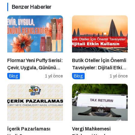
Benzer Haberler
Flormar Yeni Puffy Serisi:
Butik Oteller İçin Önemli
Çevir, Uygula, Gününü
Tavsiyeler: Dijitali Etkin
Renklendir!
Kullanın
Blog
1 yıl önce
Blog
1 yıl önce
İçerik Pazarlaması
Vergi Mahkemesi