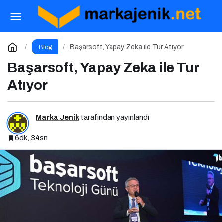
Marka İnisiyatifi Zirvesi 20 Mayıs’ta İstinye
Üniversitesi’nde!
Paylaş
Yorum Yap
Başarsoft, Yapay Zeka ile Tur Atıyor
Blog
Başarsoft, Yapay Zeka ile Tur
Atıyor
Marka Jenik
tarafından yayınlandı
6dk, 34sn