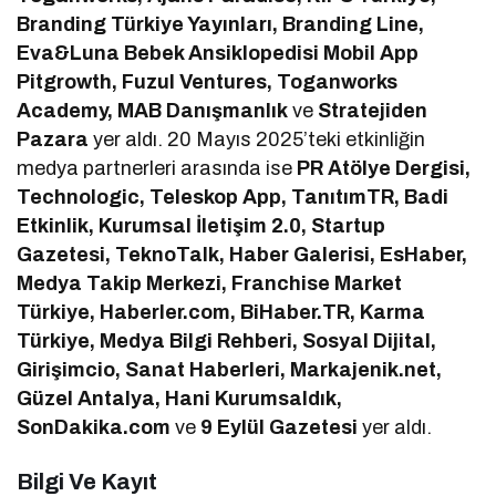
Branding Türkiye Yayınları, Branding Line,
Eva&Luna Bebek Ansiklopedisi Mobil App
Pitgrowth, Fuzul Ventures, Toganworks
Academy, MAB Danışmanlık
ve
Stratejiden
Pazara
yer aldı. 20 Mayıs 2025’teki etkinliğin
medya partnerleri arasında ise
PR Atölye Dergisi,
Technologic, Teleskop App, TanıtımTR, Badi
Etkinlik, Kurumsal İletişim 2.0, Startup
Gazetesi, TeknoTalk, Haber Galerisi, EsHaber,
Medya Takip Merkezi, Franchise Market
Türkiye, Haberler.com, BiHaber.TR, Karma
Türkiye, Medya Bilgi Rehberi, Sosyal Dijital,
Girişimcio, Sanat Haberleri, Markajenik.net,
Güzel Antalya, Hani Kurumsaldık,
SonDakika.com
ve
9 Eylül Gazetesi
yer aldı.
Bilgi Ve Kayıt