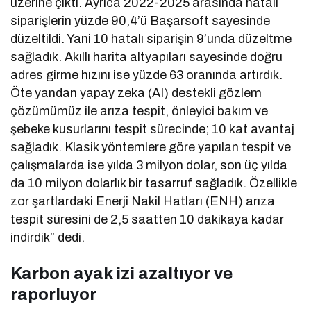
üzerine çıktı. Ayrıca 2022-2025 arasında hatalı
siparişlerin yüzde 90,4’ü Başarsoft sayesinde
düzeltildi. Yani 10 hatalı siparişin 9’unda düzeltme
sağladık. Akıllı harita altyapıları sayesinde doğru
adres girme hızını ise yüzde 63 oranında artırdık.
Öte yandan yapay zeka (AI) destekli gözlem
çözümümüz ile arıza tespit, önleyici bakım ve
şebeke kusurlarını tespit sürecinde; 10 kat avantaj
sağladık. Klasik yöntemlere göre yapılan tespit ve
çalışmalarda ise yılda 3 milyon dolar, son üç yılda
da 10 milyon dolarlık bir tasarruf sağladık. Özellikle
zor şartlardaki Enerji Nakil Hatları (ENH) arıza
tespit süresini de 2,5 saatten 10 dakikaya kadar
indirdik” dedi.
Karbon ayak izi azaltıyor ve
raporluyor