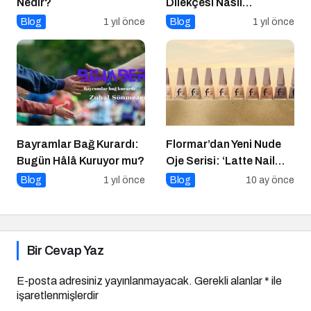
Nedir?
Dilekçesi Nasıl
Hazırlanır?
Blog
1 yıl önce
Blog
1 yıl önce
Bayramlar Bağ Kurardı:
Flormar’dan Yeni Nude
Bugün Hâlâ Kuruyor mu?
Oje Serisi: ‘Latte Nail
Enamel’ ile Zamansız
Blog
1 yıl önce
Blog
10 ay önce
Şıklık Şimdi
Tırnaklarında!
Bir Cevap Yaz
E-posta adresiniz yayınlanmayacak.
Gerekli alanlar
*
ile
işaretlenmişlerdir