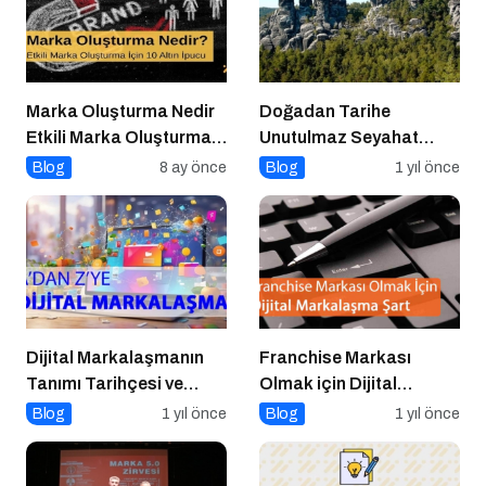
Marka Oluşturma Nedir
Doğadan Tarihe
Etkili Marka Oluşturma
Unutulmaz Seyahat
için 10 Altın İpucu
Önerileri
Blog
8 ay önce
Blog
1 yıl önce
Dijital Markalaşmanın
Franchise Markası
Tanımı Tarihçesi ve
Olmak için Dijital
Önemi
Markalaşma Şart
Blog
1 yıl önce
Blog
1 yıl önce