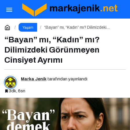
Ankara’da Bahar Müzikle Başladı
Paylaş
Yorum Yap
“Bayan” mı, “Kadın” mı? Dilimizdeki
Yaşam
Görünmeyen Cinsiyet Ayrımı
“Bayan” mı, “Kadın” mı?
Dilimizdeki Görünmeyen
Cinsiyet Ayrımı
Marka Jenik
tarafından yayınlandı
3dk, 6sn