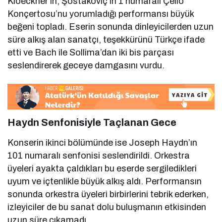
Kloeckner’ın, Şostakoviç’in 1 numaralı Çello
Konçertosu’nu yorumladığı performansı büyük
beğeni topladı. Eserin sonunda dinleyicilerden uzun
süre alkış alan sanatçı, teşekkürünü Türkçe ifade
etti ve Bach ile Sollima’dan iki bis parçası
seslendirerek geceye damgasını vurdu.
Haydn Senfonisiyle Taçlanan Gece
Konserin ikinci bölümünde ise Joseph Haydn’ın
101 numaralı senfonisi seslendirildi. Orkestra
üyeleri ayakta çaldıkları bu eserde sergiledikleri
uyum ve içtenlikle büyük alkış aldı. Performansın
sonunda orkestra üyeleri birbirlerini tebrik ederken,
izleyiciler de bu sanat dolu buluşmanın etkisinden
uzun süre çıkamadı.