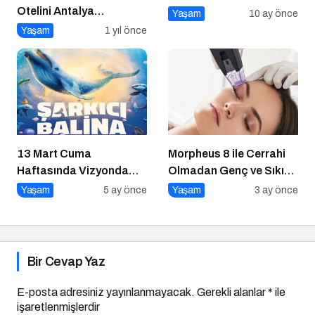
Otelini Antalya
Yaşam
10 ay önce
Konyaaltı’nda Açıyor
Yaşam
1 yıl önce
13 Mart Cuma
Morpheus 8 ile Cerrahi
Haftasında Vizyonda
Olmadan Genç ve Sıkı
Hangi Filmler Var?
Bir Cilt Mümkün
Yaşam
5 ay önce
Yaşam
3 ay önce
Bir Cevap Yaz
E-posta adresiniz yayınlanmayacak.
Gerekli alanlar
*
ile
işaretlenmişlerdir