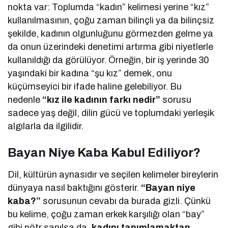
nokta var: Toplumda “kadın” kelimesi yerine “kız”
kullanılmasının, çoğu zaman bilinçli ya da bilinçsiz
şekilde, kadının olgunluğunu görmezden gelme ya
da onun üzerindeki denetimi artırma gibi niyetlerle
kullanıldığı da görülüyor. Örneğin, bir iş yerinde 30
yaşındaki bir kadına “şu kız” demek, onu
küçümseyici bir ifade haline gelebiliyor. Bu
nedenle
“kız ile kadının farkı nedir”
sorusu
sadece yaş değil, dilin gücü ve toplumdaki yerleşik
algılarla da ilgilidir.
Bayan Niye Kaba Kabul Ediliyor?
Dil, kültürün aynasıdır ve seçilen kelimeler bireylerin
dünyaya nasıl baktığını gösterir.
“Bayan niye
kaba?”
sorusunun cevabı da burada gizli. Çünkü
bu kelime, çoğu zaman erkek karşılığı olan “bay”
gibi nötr sanılsa da,
kadını tanımlamaktan