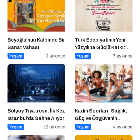
Beyoğlu’nun Kalbinde Bir
Türk Edebiyatının Yeni
Sanat Vahası
Yüzyılına Güçlü Katkı:
“100 Yazar 100 Yeni
Yaşam
3 ay önce
Yaşam
7 ay önce
Eser” Projesi Ödül
Gecesi
Bolşoy Tiyatrosu, İlk Kez
Kadın Sporları: Sağlık,
İstanbul’da Sahne Alıyor
Güç ve Özgüvenin
Anahtarı
Yaşam
12 ay önce
Yaşam
4 ay önce