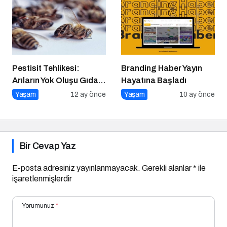
Pestisit Tehlikesi:
Branding Haber Yayın
Arıların Yok Oluşu Gıda
Hayatına Başladı
Zincirini Çökertiyor!
Yaşam
12 ay önce
Yaşam
10 ay önce
Bir Cevap Yaz
E-posta adresiniz yayınlanmayacak.
Gerekli alanlar
*
ile
işaretlenmişlerdir
Yorumunuz
*