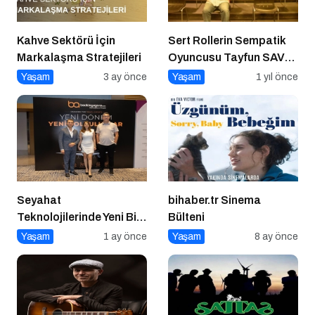
Kahve Sektörü İçin
Sert Rollerin Sempatik
Markalaşma Stratejileri
Oyuncusu Tayfun SAV
ile Söyleşi
Yaşam
3 ay önce
Yaşam
1 yıl önce
Seyahat
bihaber.tr Sinema
Teknolojilerinde Yeni Bir
Bülteni
Dönem
Yaşam
1 ay önce
Yaşam
8 ay önce