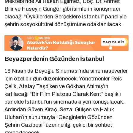
Mektebi’nde Ali Hakan Eğilmez, Doç. Dr. Ahmet
Bilir ve Hüseyin Güngör gibi isimlerin konuşmacı
olacağı “Öykülerden Gerçeklere İstanbul” paneliyle
şehrin sosyokültürel dönüşümüne odaklanılacak.
Beyazperdenin Gözünden İstanbul
18 Nisan’da Beyoğlu Sineması’nda sinemaseverler
için özel bir gün düzenlenecek. Yönetmenler Reis
Çelik, Atalay Taşdiken ve Gökhan Atılmış’ın
katılacağı “Bir Film Platosu Olarak Kent” başlıklı
panelde İstanbul’un sinemadaki yeri konuşulacak.
Ardından Güven Kıraç, Sezai Gülşen ve Haluk
Uluhan’ın sunumuyla “Gezginlerin Gözünden
Şehrin Cazibesi” üzerine ilgi çekici bir sohbet
gerçekleşecek.