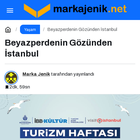
Türkiye’deki İlk voco Otelini Antalya
Konyaaltı’nda Açıyor
Paylaş
Yorum Yap
Beyazperdenin Gözünden İstanbul
Yaşam
Beyazperdenin Gözünden
İstanbul
Marka Jenik
tarafından yayınlandı
2dk, 59sn