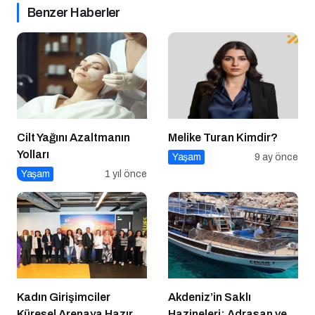
Benzer Haberler
Cilt Yağını Azaltmanın
Melike Turan Kimdir?
Yolları
Yaşam
9 ay önce
Yaşam
1 yıl önce
Kadın Girişimciler
Akdeniz’in Saklı
Küresel Arenaya Hazır
Hazineleri: Adrasan ve