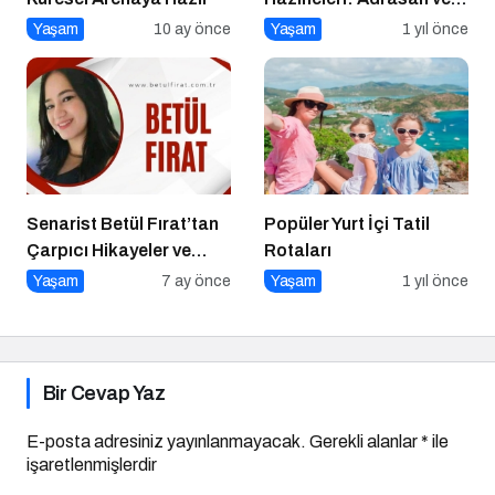
Çevresi
Yaşam
10 ay önce
Yaşam
1 yıl önce
Senarist Betül Fırat’tan
Popüler Yurt İçi Tatil
Çarpıcı Hikayeler ve
Rotaları
Şarkılar
Yaşam
7 ay önce
Yaşam
1 yıl önce
Bir Cevap Yaz
E-posta adresiniz yayınlanmayacak.
Gerekli alanlar
*
ile
işaretlenmişlerdir