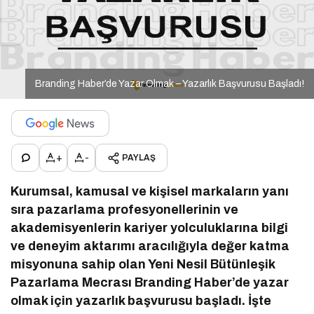
Branding Haber’de Yazar Olmak – Yazarlık Başvurusu Başladı!
+
-
PAYLAŞ
Kurumsal, kamusal ve kişisel markaların yanı
sıra pazarlama profesyonellerinin ve
akademisyenlerin kariyer yolculuklarına bilgi
ve deneyim aktarımı aracılığıyla değer katma
misyonuna sahip olan Yeni Nesil Bütünleşik
Pazarlama Mecrası Branding Haber’de yazar
olmak için yazarlık başvurusu başladı. İşte