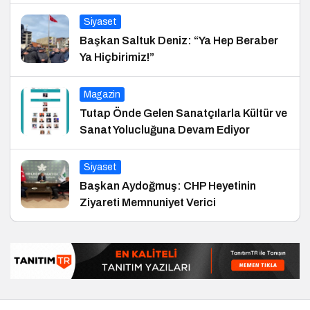
Siyaset
Başkan Saltuk Deniz: “Ya Hep Beraber
Ya Hiçbirimiz!”
Magazin
Tutap Önde Gelen Sanatçılarla Kültür ve
Sanat Yolucluğuna Devam Ediyor
Siyaset
Başkan Aydoğmuş: CHP Heyetinin
Ziyareti Memnuniyet Verici