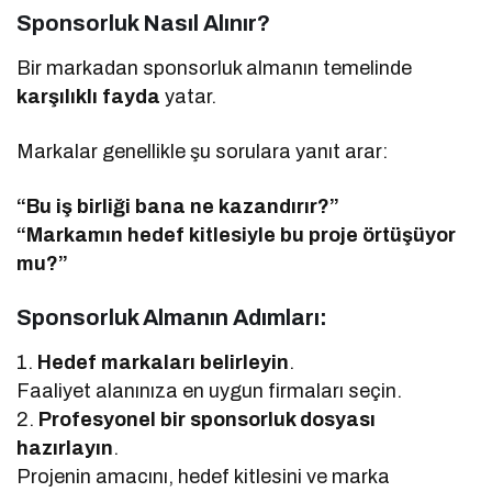
Sponsorluk Nasıl Alınır?
Bir markadan sponsorluk almanın temelinde
karşılıklı fayda
yatar.
Markalar genellikle şu sorulara yanıt arar:
“Bu iş birliği bana ne kazandırır?”
“Markamın hedef kitlesiyle bu proje örtüşüyor
mu?”
Sponsorluk Almanın Adımları:
1.
Hedef markaları belirleyin
.
Faaliyet alanınıza en uygun firmaları seçin.
2.
Profesyonel bir sponsorluk dosyası
hazırlayın
.
Projenin amacını, hedef kitlesini ve marka