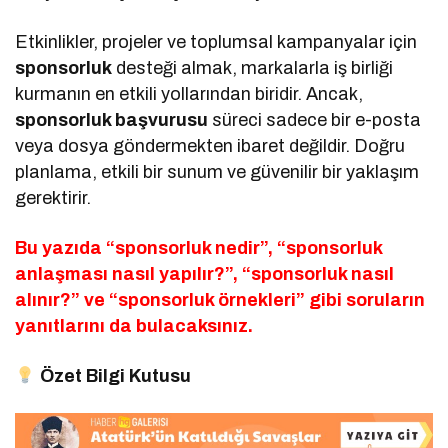
Etkinlikler, projeler ve toplumsal kampanyalar için
sponsorluk
desteği almak, markalarla iş birliği
kurmanın en etkili yollarından biridir. Ancak,
sponsorluk başvurusu
süreci sadece bir e-posta
veya dosya göndermekten ibaret değildir. Doğru
planlama, etkili bir sunum ve güvenilir bir yaklaşım
gerektirir.
Bu yazıda “sponsorluk nedir”, “sponsorluk
anlaşması nasıl yapılır?”, “sponsorluk nasıl
alınır?” ve “sponsorluk örnekleri” gibi soruların
yanıtlarını da bulacaksınız.
Özet Bilgi Kutusu