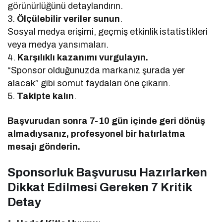
görünürlüğünü detaylandırın.
3.
Ölçülebilir veriler sunun
.
Sosyal medya erişimi, geçmiş etkinlik istatistikleri
veya medya yansımaları.
4.
Karşılıklı kazanımı vurgulayın.
“Sponsor olduğunuzda markanız şurada yer
alacak” gibi somut faydaları öne çıkarın.
5.
Takipte kalın
.
Başvurudan sonra 7-10 gün içinde geri dönüş
almadıysanız, profesyonel bir hatırlatma
mesajı gönderin.
Sponsorluk Başvurusu Hazırlarken
Dikkat Edilmesi Gereken 7 Kritik
Detay