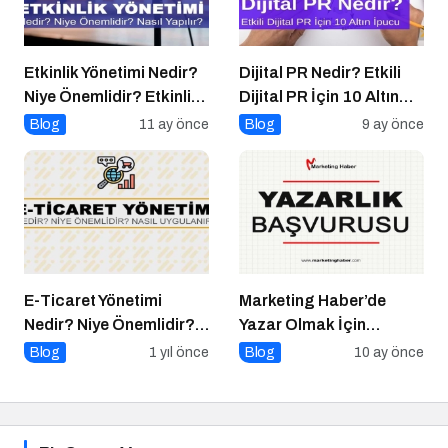
Etkinlik Yönetimi Nedir?
Dijital PR Nedir? Etkili
Niye Önemlidir? Etkinlik
Dijital PR İçin 10 Altın
Yönetimi Nasıl Yapılır?
İpucu
Blog
11 ay önce
Blog
9 ay önce
E-Ticaret Yönetimi
Marketing Haber’de
Nedir? Niye Önemlidir?
Yazar Olmak İçin
E-Ticaret Yönetimi Nasıl
Yazarlık Başvurusu
Blog
1 yıl önce
Blog
10 ay önce
Yapılır?
Başladı!