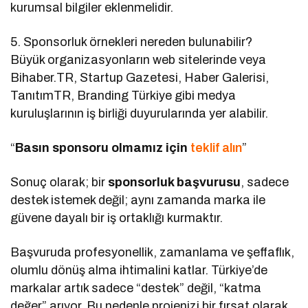
kurumsal bilgiler eklenmelidir.
5. Sponsorluk örnekleri nereden bulunabilir?
Büyük organizasyonların web sitelerinde veya
Bihaber.TR, Startup Gazetesi, Haber Galerisi,
TanıtımTR, Branding Türkiye gibi medya
kuruluşlarının iş birliği duyurularında yer alabilir.
“
Basın sponsoru olmamız için
teklif alın
”
Sonuç olarak; bir
sponsorluk başvurusu
, sadece
destek istemek değil; aynı zamanda marka ile
güvene dayalı bir iş ortaklığı kurmaktır.
Başvuruda profesyonellik, zamanlama ve şeffaflık,
olumlu dönüş alma ihtimalini katlar. Türkiye’de
markalar artık sadece “destek” değil, “katma
değer” arıyor. Bu nedenle projenizi bir fırsat olarak