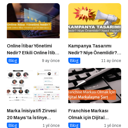
Başladı!
Online İtibar Yönetimi
Kampanya Tasarımı
Nedir? Etkili Online İtibar
Nedir? Niye Önemlidir?
Yönetimi İçin 10 Altın
Kampanya Tasarımı
Blog
9 ay önce
Blog
11 ay önce
İpucu
Nasıl Yapılır?
Marka İnisiyatifi Zirvesi
Franchise Markası
20 Mayıs’ta İstinye
Olmak için Dijital
Üniversitesi’nde!
Markalaşma Şart
Blog
1 yıl önce
Blog
1 yıl önce