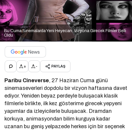
Bu Cuma Sinemalarda Yeni Heyecan: Vizyona Girecek Filmler Belli
Oldu
+
-
PAYLAŞ
Paribu Cineverse
, 27 Haziran Cuma günü
sinemaseverleri dopdolu bir vizyon haftasına davet
ediyor. Yeniden beyaz perdeyle buluşacak klasik
filmlerle birlikte, ilk kez gösterime girecek yepyeni
yapımlar da izleyicilerle buluşacak. Dramdan
korkuya, animasyondan bilim kurguya kadar
uzanan bu geniş yelpazede herkes için bir seçenek