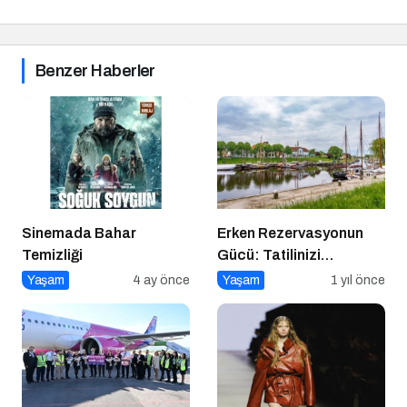
Benzer Haberler
Sinemada Bahar
Erken Rezervasyonun
Temizliği
Gücü: Tatilinizi
Planlayın, Avantajları
Yaşam
4 ay önce
Yaşam
1 yıl önce
Yakalayın!