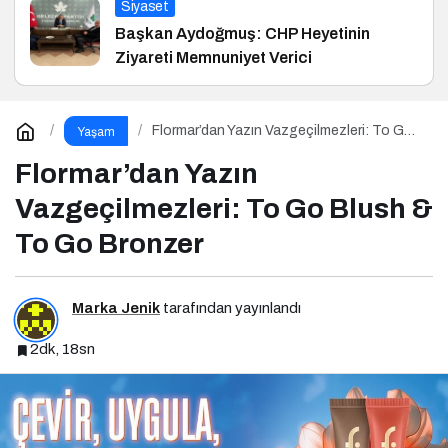
Siyaset
Başkan Aydoğmuş: CHP Heyetinin
Ziyareti Memnuniyet Verici
Flormar’dan Yazın Vazgeçilmezleri: To Go
Yaşam
Blush & To Go Bronzer
Flormar’dan Yazın
Vazgeçilmezleri: To Go Blush &
To Go Bronzer
Marka Jenik
tarafından yayınlandı
2dk, 18sn