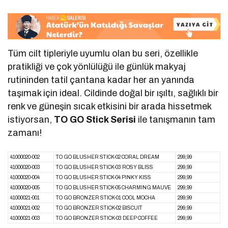
Tüm cilt tipleriyle uyumlu olan bu seri, özellikle
pratikliği ve çok yönlülüğü ile günlük makyaj
rutininden tatil çantana kadar her an yanında
taşımak için ideal. Cildinde doğal bir ışıltı, sağlıklı bir
renk ve güneşin sıcak etkisini bir arada hissetmek
istiyorsan,
TO GO Stick Serisi
ile tanışmanın tam
zamanı!
41000020-002
TO GO BLUSHER STICK-02 CORAL DREAM
299,99
41000020-003
TO GO BLUSHER STICK-03 ROSY BLISS
299,99
41000020-004
TO GO BLUSHER STICK-04 PINKY KISS
299,99
41000020-005
TO GO BLUSHER STICK-05 CHARMING MAUVE
299,99
41000021-001
TO GO BRONZER STICK-01 COOL MOCHA
299,99
41000021-002
TO GO BRONZER STICK-02 BISCUIT
299,99
41000021-003
TO GO BRONZER STICK-03 DEEP COFFEE
299,99