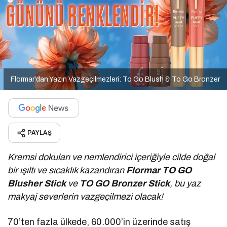
Flormar'dan Yazın Vazgeçilmezleri: To Go Blush & To Go Bronzer
PAYLAŞ
Kremsi dokuları ve nemlendirici içeriğiyle cilde doğal
bir ışıltı ve sıcaklık kazandıran
Flormar TO GO
Blusher Stick
ve
TO GO Bronzer Stick
,
bu yaz
makyaj severlerin vazgeçilmezi olacak!
70’ten fazla ülkede, 60.000’in üzerinde satış