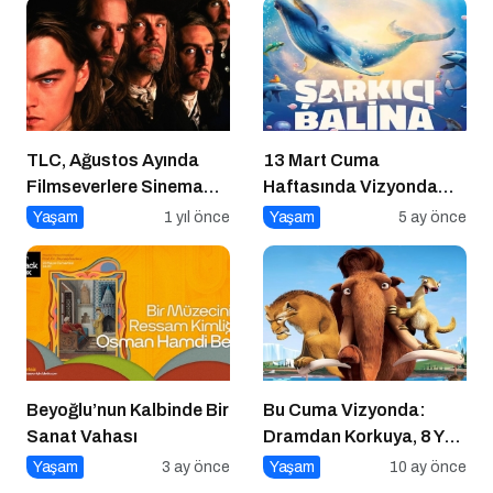
TLC, Ağustos Ayında
13 Mart Cuma
Filmseverlere Sinema
Haftasında Vizyonda
Dolu Akşamlar Sunuyor
Hangi Filmler Var?
Yaşam
1 yıl önce
Yaşam
5 ay önce
Beyoğlu’nun Kalbinde Bir
Bu Cuma Vizyonda:
Sanat Vahası
Dramdan Korkuya, 8 Yeni
Film Sinemaseverlerle
Yaşam
3 ay önce
Yaşam
10 ay önce
Buluşuyor!