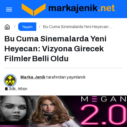
Flormar’dan Yazın Vazgeçilmezleri: To Go
Blush & To Go Bronzer
Paylaş
Yorum Yap
Bu Cuma Sinemalarda Yeni Heyecan:
Yaşam
Vizyona Girecek Filmler Belli Oldu
Bu Cuma Sinemalarda Yeni
Heyecan: Vizyona Girecek
Filmler Belli Oldu
Marka Jenik
tarafından yayınlandı
3dk, 46sn