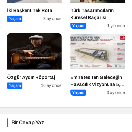
İki Başkent Tek Rota
Türk Tasarımcıların
Küresel Başarısı
Yaşam
3 ay önce
Yaşam
1 yıl önce
Özgür Aydın Röportaj
Emirates’ten Geleceğin
Havacılık Vizyonuna 5,1
Yaşam
10 ay önce
Milyar Dolarlık Dev
Yaşam
3 ay önce
Yatırım
Bir Cevap Yaz