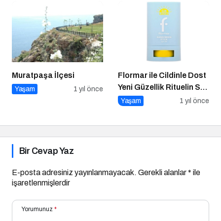
Muratpaşa İlçesi
Flormar ile Cildinle Dost
Yeni Güzellik Rituelin Sun
Yaşam
1 yıl önce
Lovers
Yaşam
1 yıl önce
Bir Cevap Yaz
E-posta adresiniz yayınlanmayacak.
Gerekli alanlar
*
ile
işaretlenmişlerdir
Yorumunuz
*