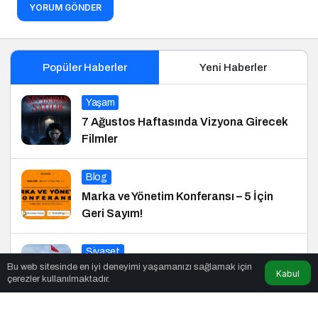
YORUM GÖNDER
Popüler Haberler
Yeni Haberler
Yaşam
7 Ağustos Haftasında Vizyona Girecek
Filmler
Blog
Marka ve Yönetim Konferansı – 5 İçin
Geri Sayım!
Siyaset
Bu web sitesinde en iyi deneyimi yaşamanızı sağlamak için
Başkan Saltuk Deniz: “Ya Hep Beraber
Kabul
çerezler kullanılmaktadır.
Ya Hiçbirimiz!”