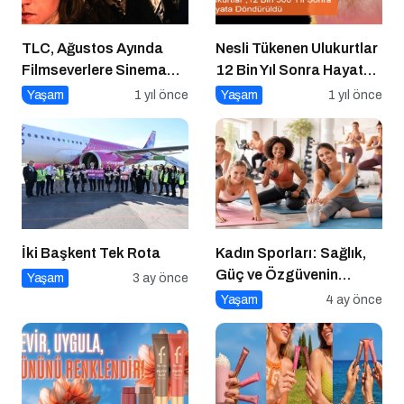
TLC, Ağustos Ayında
Nesli Tükenen Ulukurtlar
Filmseverlere Sinema
12 Bin Yıl Sonra Hayata
Dolu Akşamlar Sunuyor
Döndürüldü
Yaşam
1 yıl önce
Yaşam
1 yıl önce
İki Başkent Tek Rota
Kadın Sporları: Sağlık,
Güç ve Özgüvenin
Yaşam
3 ay önce
Anahtarı
Yaşam
4 ay önce