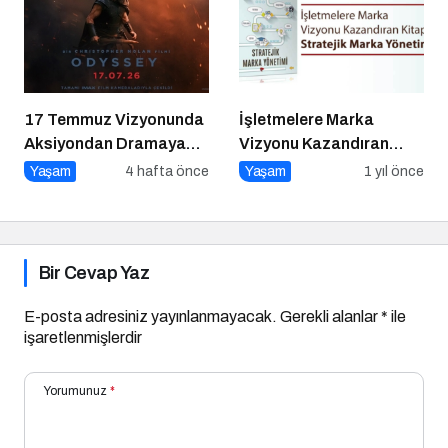
17 Temmuz Vizyonunda
İşletmelere Marka
Aksiyondan Dramaya
Vizyonu Kazandıran
Bir Yolculuk
Kitap: Stratejik Marka
Yaşam
4 hafta önce
Yaşam
1 yıl önce
Yönetimi
Bir Cevap Yaz
E-posta adresiniz yayınlanmayacak.
Gerekli alanlar
*
ile
işaretlenmişlerdir
Yorumunuz
*