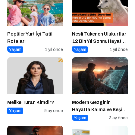
Popüler Yurt İçi Tatil
Nesli Tükenen Ulukurtlar
Rotaları
12 Bin Yıl Sonra Hayata
Döndürüldü
Yaşam
1 yıl önce
Yaşam
1 yıl önce
Melike Turan Kimdir?
Modern Gezginin
Hayatta Kalma ve Keşif
Yaşam
9 ay önce
Rehberi
Yaşam
3 ay önce