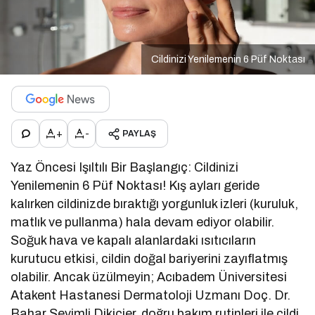
Cildinizi Yenilemenin 6 Püf Noktası
+
-
PAYLAŞ
Yaz Öncesi Işıltılı Bir Başlangıç: Cildinizi
Yenilemenin 6 Püf Noktası! Kış ayları geride
kalırken cildinizde bıraktığı yorgunluk izleri (kuruluk,
matlık ve pullanma) hala devam ediyor olabilir.
Soğuk hava ve kapalı alanlardaki ısıtıcıların
kurutucu etkisi, cildin doğal bariyerini zayıflatmış
olabilir. Ancak üzülmeyin; Acıbadem Üniversitesi
Atakent Hastanesi Dermatoloji Uzmanı Doç. Dr.
Bahar Sevimli Dikicier, doğru bakım rutinleri ile cildi