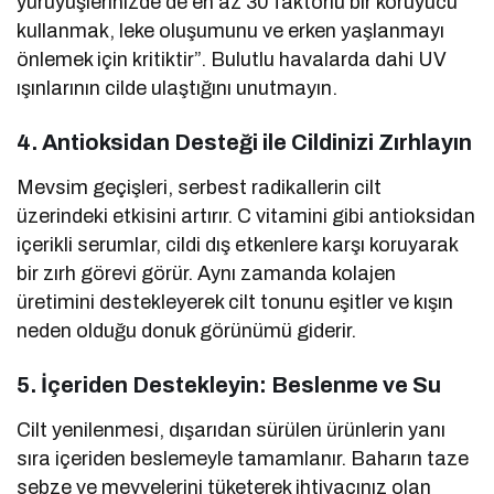
yürüyüşlerinizde de en az 30 faktörlü bir koruyucu
kullanmak, leke oluşumunu ve erken yaşlanmayı
önlemek için kritiktir”. Bulutlu havalarda dahi UV
ışınlarının cilde ulaştığını unutmayın.
4. Antioksidan Desteği ile Cildinizi Zırhlayın
Mevsim geçişleri, serbest radikallerin cilt
üzerindeki etkisini artırır. C vitamini gibi antioksidan
içerikli serumlar, cildi dış etkenlere karşı koruyarak
bir zırh görevi görür. Aynı zamanda kolajen
üretimini destekleyerek cilt tonunu eşitler ve kışın
neden olduğu donuk görünümü giderir.
5. İçeriden Destekleyin: Beslenme ve Su
Cilt yenilenmesi, dışarıdan sürülen ürünlerin yanı
sıra içeriden beslemeyle tamamlanır. Baharın taze
sebze ve meyvelerini tüketerek ihtiyacınız olan