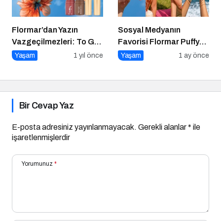
Flormar’dan Yazın
Sosyal Medyanın
Vazgeçilmezleri: To Go
Favorisi Flormar Puffy
Blush & To Go Bronzer
Liquid Blush Serisine
Yaşam
1 yıl önce
Yaşam
1 ay önce
Yeni Renkler Eklendi!
Bir Cevap Yaz
E-posta adresiniz yayınlanmayacak.
Gerekli alanlar
*
ile
işaretlenmişlerdir
Yorumunuz
*