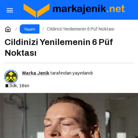
Emirates’ten Geleceğin Havacılık Vizyonuna
5,1 Milyar Dolarlık Dev Yatırım
Paylaş
Yorum Yap
Cildinizi Yenilemenin 6 Püf Noktası
Yaşam
Cildinizi Yenilemenin 6 Püf
Noktası
Marka Jenik
tarafından yayınlandı
3dk, 18sn