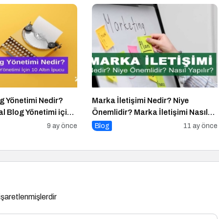
g Yönetimi Nedir?
Marka İletişimi Nedir? Niye
al Blog Yönetimi için
Önemlidir? Marka İletişimi Nasıl
u
Yapılır?
9 ay önce
Blog
11 ay önce
 işaretlenmişlerdir