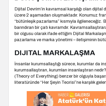
Dijital Devrim’in kavramsal karşılığı olan dijit
üzere 2 aşamadan oluşmaktadır. Konumuz franc
“bütünleşik pazarlama” kısmıyla ilgileneceğiz.
barındıran bir çatı kavramdır. Kavramsallaştıra
bir olgusu olarak ifade ettiğim Dijital Markalaşma
pazarlama ve marka yönetimi – iletişiminin büt
DIJITAL MARKALAŞMA
İnsanlar kurumsallaştığı sürece, kurumlar da in
kurumsallaştıran, kurumları insanlaştıran nedir
(Theory of Everything) benzer bir olguyla başa
literatüründe “Her Şeyin Teorisi”ne karşılık gele