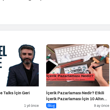
e Talks İçin Geri
İçerik Pazarlaması Nedir? Etkili
İçerik Pazarlaması İçin 10 Altın
İpucu
1 yıl önce
Blog
9 ay önce