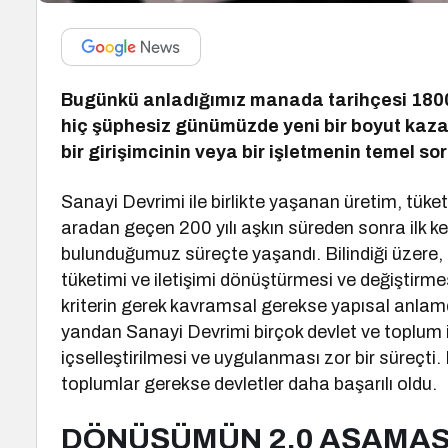
Bugünkü anladığımız manada tarihçesi 1800’
hiç şüphesiz günümüzde yeni bir boyut kaz
bir girişimcinin veya bir işletmenin temel so
Sanayi Devrimi ile birlikte yaşanan üretim, tüke
aradan geçen 200 yılı aşkın süreden sonra ilk kez
bulunduğumuz süreçte yaşandı. Bilindiği üzere, b
tüketimi ve iletişimi dönüştürmesi ve değiştirmesi
kriterin gerek kavramsal gerekse yapısal anlamda
yandan Sanayi Devrimi birçok devlet ve toplum 
içselleştirilmesi ve uygulanması zor bir süreçt
toplumlar gerekse devletler daha başarılı oldu.
DÖNÜŞÜMÜN 2.0 AŞAMAS