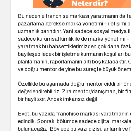
Bu nedenle franchise markası yaratmanın da teme
pazarlama gerekse marka yönetimi – iletişimi bi
uzmanlık barındırır. Yani sadece sosyal medya il
sadece kurumsal kimlik ile de marka yönetimi – 
yaratmak bu bahsettiklerimizden çok daha fazla
bayileşebilecek bir işletme kurmanın koşulları bun
planlamanın, raporlamanın altı boş kalacaktır
ve doğru mentor de yine bu süreçte büyük önem 
Özellikle bu aşamada doğru mentor ciddi bir ön
değerlendirebiliriz. Zira mentor/danışman, bir 
bir hayli zor. Ancak imkansız değil.
Evet, bu yazıda franchise markası yaratmanın di
edindik. Sonraki bölümde sadece dijital marka
bulunacağız. Böylece bu yazı dizisi, anlamlı ve f