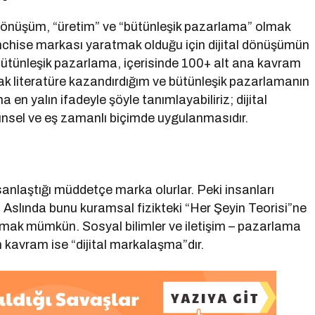
al dönüşüm, “üretim” ve “bütünleşik pazarlama” olmak
hise markası yaratmak olduğu için dijital dönüşümün
 Bütünleşik pazarlama, içerisinde 100+ alt ana kavram
rak literatüre kazandırdığım ve bütünleşik pazarlamanın
 en yalın ifadeyle şöyle tanımlayabiliriz; dijital
ünsel ve eş zamanlı biçimde uygulanmasıdır.
sanlaştığı müddetçe marka olurlar. Peki insanları
? Aslında bunu kuramsal fizikteki “Her Şeyin Teorisi”ne
rmak mümkün. Sosyal bilimler ve iletişim – pazarlama
n kavram ise “dijital markalaşma”dır.