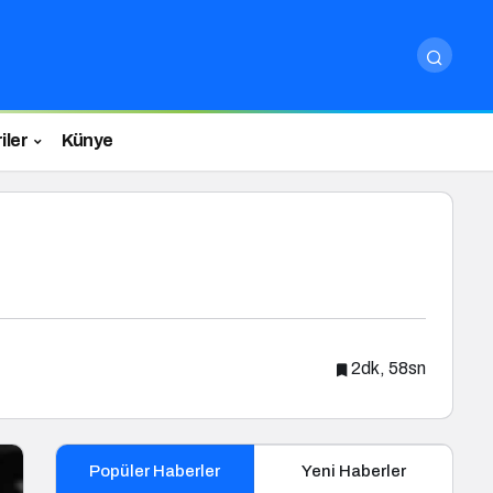
iler
Künye
2dk, 58sn
Popüler Haberler
Yeni Haberler