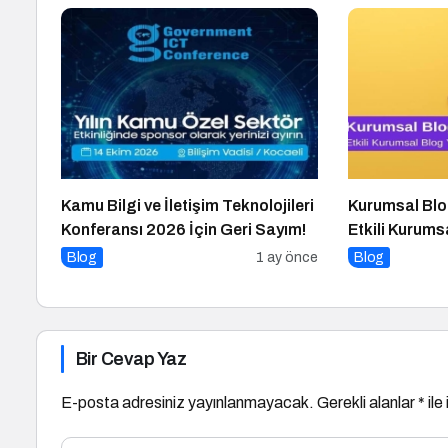
Kamu Bilgi ve İletişim Teknolojileri
Kurumsal Blo
Konferansı 2026 İçin Geri Sayım!
Etkili Kurums
10 Altın İpuc
Blog
1 ay önce
Blog
Bir Cevap Yaz
E-posta adresiniz yayınlanmayacak.
Gerekli alanlar
*
ile