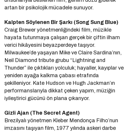
unsurlarıyla beslenen film, gerilim dozu giderek
artan bir psikolojik mücadele sunuyor.
Kalpten Söylenen Bir Şarkı (Song Sung Blue)
Craig Brewer yönetmenliğindeki film, müzikle
hayata tutunmaya çalışan gerçek bir çiftin ilham
verici hikâyesini beyazperdeye taşıyor.
Milwaukee’de yaşayan Mike ve Claire Sardina’nın,
Neil Diamond tribute grubu “Lightning and
Thunder” ile çıktıkları yolculuk; hayaller, kayıplar ve
yeniden ayağa kalkma çabası etrafında
şekilleniyor. Kate Hudson ve Hugh Jackman’ın
performanslarıyla dikkat çeken yapım, müziğin
iyileştirici gücünü ön plana çıkarıyor.
Gizli Ajan (The Secret Agent)
Brezilyalı yönetmen Kleber Mendonça Filho’nun
imzasını taşıyan film, 1977 yılında askeri darbe