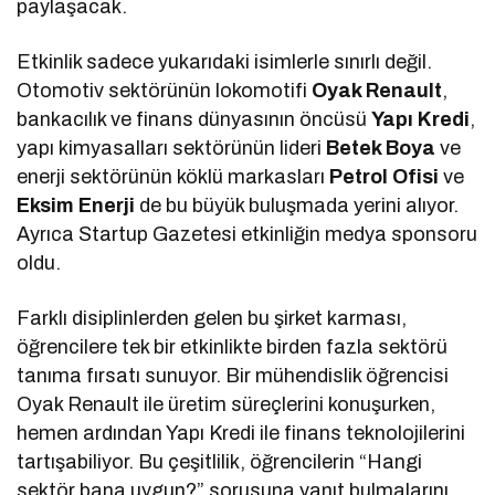
paylaşacak.
Etkinlik sadece yukarıdaki isimlerle sınırlı değil.
Otomotiv sektörünün lokomotifi
Oyak Renault
,
bankacılık ve finans dünyasının öncüsü
Yapı Kredi
,
yapı kimyasalları sektörünün lideri
Betek Boya
ve
enerji sektörünün köklü markasları
Petrol Ofisi
ve
Eksim Enerji
de bu büyük buluşmada yerini alıyor.
Ayrıca Startup Gazetesi etkinliğin medya sponsoru
oldu.
Farklı disiplinlerden gelen bu şirket karması,
öğrencilere tek bir etkinlikte birden fazla sektörü
tanıma fırsatı sunuyor. Bir mühendislik öğrencisi
Oyak Renault ile üretim süreçlerini konuşurken,
hemen ardından Yapı Kredi ile finans teknolojilerini
tartışabiliyor. Bu çeşitlilik, öğrencilerin “Hangi
sektör bana uygun?” sorusuna yanıt bulmalarını