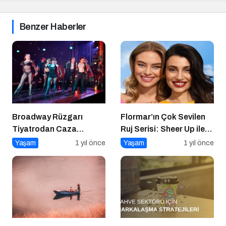
Benzer Haberler
Broadway Rüzgarı
Flormar’ın Çok Sevilen
Tiyatrodan Caza
Ruj Serisi: Sheer Up ile
Dopdolu Bir Program
Gülümse
Yaşam
1 yıl önce
Yaşam
1 yıl önce