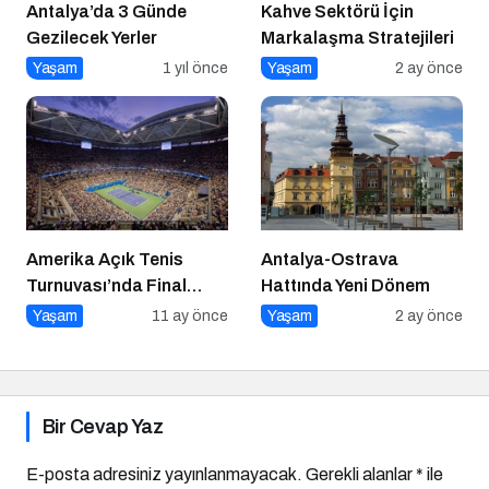
Antalya’da 3 Günde
Kahve Sektörü İçin
Gezilecek Yerler
Markalaşma Stratejileri
Yaşam
1 yıl önce
Yaşam
2 ay önce
Amerika Açık Tenis
Antalya-Ostrava
Turnuvası’nda Final
Hattında Yeni Dönem
Heyecanı Eurosport’ta!
Yaşam
11 ay önce
Yaşam
2 ay önce
Bir Cevap Yaz
E-posta adresiniz yayınlanmayacak.
Gerekli alanlar
*
ile