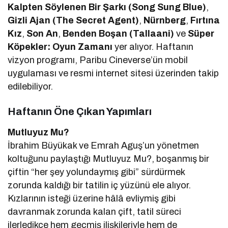
Kalpten Söylenen Bir Şarkı (Song Sung Blue)
,
Gizli Ajan (The Secret Agent)
,
Nürnberg
,
Fırtına
Kız
,
Son An
,
Benden Boşan (Tallaani)
ve
Süper
Köpekler: Oyun Zamanı
yer alıyor. Haftanın
vizyon programı, Paribu Cineverse’ün mobil
uygulaması ve resmi internet sitesi üzerinden takip
edilebiliyor.
Haftanın Öne Çıkan Yapımları
Mutluyuz Mu?
İbrahim Büyükak ve Emrah Aguş’un yönetmen
koltuğunu paylaştığı Mutluyuz Mu?, boşanmış bir
çiftin “her şey yolundaymış gibi” sürdürmek
zorunda kaldığı bir tatilin iç yüzünü ele alıyor.
Kızlarının isteği üzerine hâlâ evliymiş gibi
davranmak zorunda kalan çift, tatil süreci
ilerledikçe hem geçmiş ilişkileriyle hem de