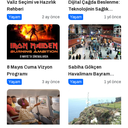
Valiz Seçimi ve Hazırlık
Dijital Çağda Beslenme:
Rehberi
Teknolojinin Sağlık
Üzerindeki Etkileri ve
Yaşam
2 ay önce
Yaşam
1 yıl önce
Yeni Alışkanlıklar
8 Mayıs Cuma Vizyon
Sabiha Gökçen
Programı
Havalimanı Bayram
Yoğunluğuna Hazır!
Yaşam
3 ay önce
Yaşam
1 yıl önce