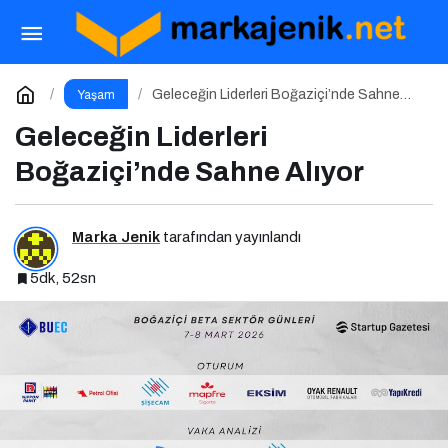
30 Ocak Haftası Sinema Takvimi Açıklandı
Paylaş
Yorum Yap
Geleceğin Liderleri Boğaziçi’nde Sahne
Yaşam
Alıyor
Geleceğin Liderleri
Boğaziçi’nde Sahne Alıyor
Marka Jenik
tarafından yayınlandı
5dk, 52sn