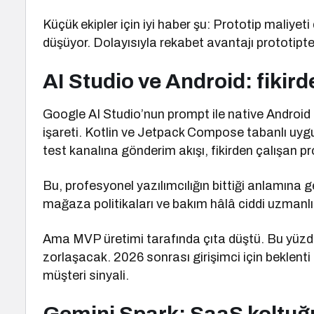
Küçük ekipler için iyi haber şu: Prototip maliyet
düşüyor. Dolayısıyla rekabet avantajı prototipte
AI Studio ve Android: fikird
Google AI Studio’nun prompt ile native Android u
işareti. Kotlin ve Jetpack Compose tabanlı uyg
test kanalına gönderim akışı, fikirden çalışan pro
Bu, profesyonel yazılımcılığın bittiği anlamına 
mağaza politikaları ve bakım hâlâ ciddi uzmanlık
Ama MVP üretimi tarafında çıta düştü. Bu yüzden
zorlaşacak. 2026 sonrası girişimci için beklenti
müşteri sinyali.