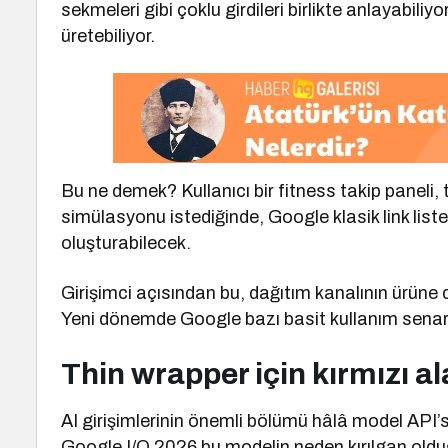
sekmeleri gibi çoklu girdileri birlikte anlayabil
üretebiliyor.
Bu ne demek? Kullanıcı bir fitness takip paneli
simülasyonu istediğinde, Google klasik link list
oluşturabilecek.
Girişimci açısından bu, dağıtım kanalının ürüne
Yeni dönemde Google bazı basit kullanım senaryo
Thin wrapper için kırmızı a
AI girişimlerinin önemli bölümü hâlâ model API’s
Google I/O 2026 bu modelin neden kırılgan oldu