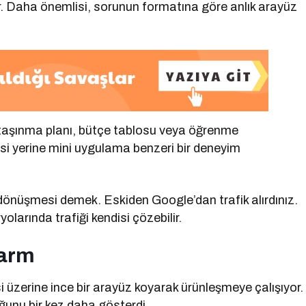
iyor. Daha önemlisi, sorunun formatına göre anlık arayüz
, taşınma planı, bütçe tablosu veya öğrenme
esi yerine mini uygulama benzeri bir deneyim
 dönüşmesi demek. Eskiden Google’dan trafik alırdınız.
larında trafiği kendisi çözebilir.
larm
i üzerine ince bir arayüz koyarak ürünleşmeye çalışıyor.
ğunu bir kez daha gösterdi.