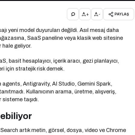
+
-
PAYLAŞ
ajı yeni model duyuruları değildi. Asıl mesaj daha
 mağazasına, SaaS paneline veya klasik web sitesine
hale geliyor.
S, basit hesaplayıcı, içerik aracı, gezi planlayıcı,
ri için stratejik risk demek.
agents, Antigravity, AI Studio, Gemini Spark,
anıtmadı. Kullanıcının arama, üretme, alışveriş,
r sisteme taşıdı.
ebiliyor
I Search artık metin, görsel, dosya, video ve Chrome