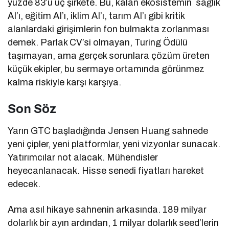
yüzde 83’ü üç şirkete. Bu, kalan ekosistemin sağlık
AI’ı, eğitim AI’ı, iklim AI’ı, tarım AI’ı gibi kritik
alanlardaki girişimlerin fon bulmakta zorlanması
demek. Parlak CV’si olmayan, Turing Ödülü
taşımayan, ama gerçek sorunlara çözüm üreten
küçük ekipler, bu sermaye ortamında görünmez
kalma riskiyle karşı karşıya.
Son Söz
Yarın GTC başladığında Jensen Huang sahnede
yeni çipler, yeni platformlar, yeni vizyonlar sunacak.
Yatırımcılar not alacak. Mühendisler
heyecanlanacak. Hisse senedi fiyatları hareket
edecek.
Ama asıl hikaye sahnenin arkasında. 189 milyar
dolarlık bir ayın ardından, 1 milyar dolarlık seed’lerin