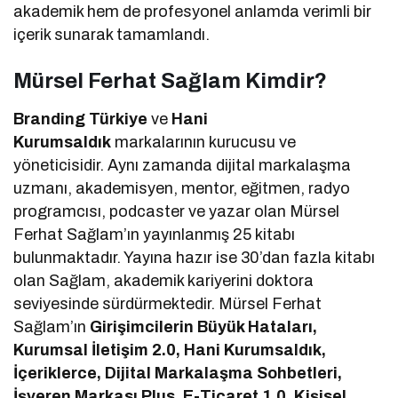
akademik hem de profesyonel anlamda verimli bir
içerik sunarak tamamlandı.
Mürsel Ferhat Sağlam Kimdir?
Branding Türkiye
ve
Hani
Kurumsaldık
markalarının kurucusu ve
yöneticisidir. Aynı zamanda dijital markalaşma
uzmanı, akademisyen, mentor, eğitmen, radyo
programcısı, podcaster ve yazar olan Mürsel
Ferhat Sağlam’ın yayınlanmış 25 kitabı
bulunmaktadır. Yayına hazır ise 30’dan fazla kitabı
olan Sağlam, akademik kariyerini doktora
seviyesinde sürdürmektedir. Mürsel Ferhat
Sağlam’ın
Girişimcilerin Büyük Hataları,
Kurumsal İletişim 2.0, Hani Kurumsaldık,
İçeriklerce, Dijital Markalaşma Sohbetleri,
İşveren Markası Plus, E-Ticaret 1.0, Kişisel