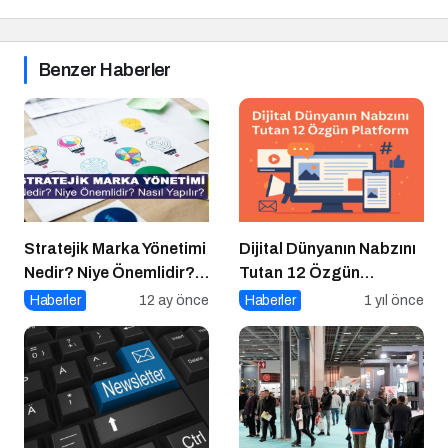
Benzer Haberler
Stratejik Marka Yönetimi
Dijital Dünyanın Nabzını
Nedir? Niye Önemlidir?
Tutan 12 Özgün
Stratejik Marka Yönetimi
Platform
Haberler
12 ay önce
Haberler
1 yıl önce
Nasıl Yapılır?