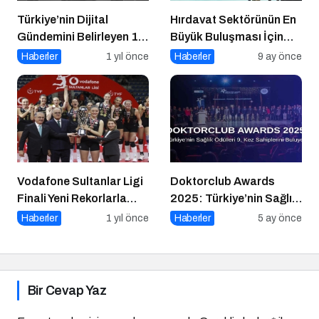
Türkiye’nin Dijital
Hırdavat Sektörünün En
Gündemini Belirleyen 15
Büyük Buluşması İçin
Haber Sitesi
İstanbul Hazır!
Haberler
1 yıl önce
Haberler
9 ay önce
Vodafone Sultanlar Ligi
Doktorclub Awards
Finali Yeni Rekorlarla
2025: Türkiye’nin Sağlık
Tamamlandı
Ödülleri 9. Kez
Haberler
1 yıl önce
Haberler
5 ay önce
Sahiplerini Buluyor
Bir Cevap Yaz