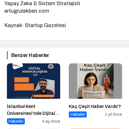
Yapay Zeka & Sistem Stratejisti
ertugrulakben.com
Kaynak: Startup Gazetesi
Benzer Haberler
İstanbul Kent
Kaç Çeşit Haber Vardır?
Üniversitesi’nde Dijital
Haberler
1 yıl önce
Markalaşma 1.0
Haberler
4 ay önce
Etkinliği!