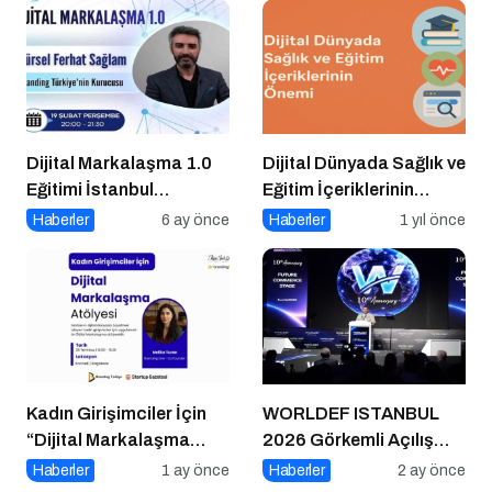
Dijital Markalaşma 1.0
Dijital Dünyada Sağlık ve
Eğitimi İstanbul
Eğitim İçeriklerinin
Üniversitesi’nde
Önemi
Haberler
6 ay önce
Haberler
1 yıl önce
Gerçekleşti!
Kadın Girişimciler İçin
WORLDEF ISTANBUL
“Dijital Markalaşma
2026 Görkemli Açılış
Atölyesi” Başlıyor
Töreniyle Başladı
Haberler
1 ay önce
Haberler
2 ay önce