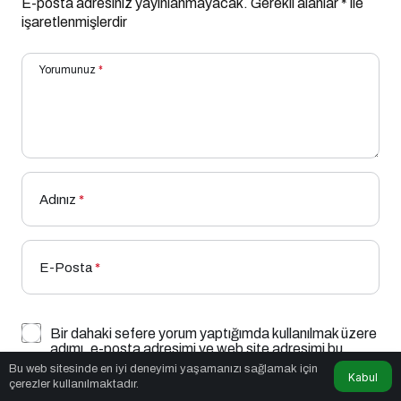
E-posta adresiniz yayınlanmayacak.
Gerekli alanlar
*
ile
işaretlenmişlerdir
Yorumunuz
*
Adınız
*
E-Posta
*
Bir dahaki sefere yorum yaptığımda kullanılmak üzere
adımı, e-posta adresimi ve web site adresimi bu
tarayıcıya kaydet.
Bu web sitesinde en iyi deneyimi yaşamanızı sağlamak için
Kabul
çerezler kullanılmaktadır.