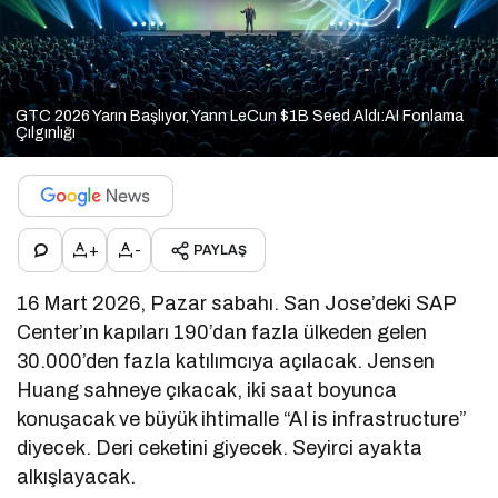
GTC 2026 Yarın Başlıyor, Yann LeCun $1B Seed Aldı:AI Fonlama
Çılgınlığı
+
-
PAYLAŞ
16 Mart 2026, Pazar sabahı. San Jose’deki SAP
Center’ın kapıları 190’dan fazla ülkeden gelen
30.000’den fazla katılımcıya açılacak. Jensen
Huang sahneye çıkacak, iki saat boyunca
konuşacak ve büyük ihtimalle “AI is infrastructure”
diyecek. Deri ceketini giyecek. Seyirci ayakta
alkışlayacak.