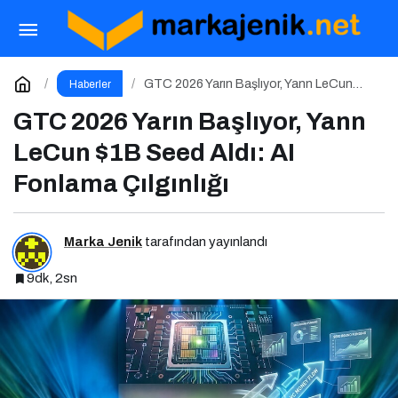
Dijital Markalaşma 1.0 Eğitimi İstanbul
Üniversitesi’nde Gerçekleşti!
Paylaş
Yorum Yap
GTC 2026 Yarın Başlıyor, Yann LeCun
Haberler
$1B Seed Aldı: AI Fonlama Çılgınlığı
GTC 2026 Yarın Başlıyor, Yann
LeCun $1B Seed Aldı: AI
Fonlama Çılgınlığı
Marka Jenik
tarafından yayınlandı
9dk, 2sn