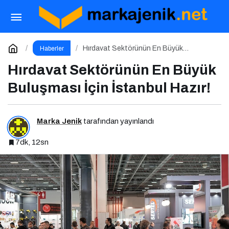
Meclis’te Gündem Yoğun: 11. Yargı Paketi ve
Memur Zammında Son Durum!
Paylaş
Yorum Yap
Hırdavat Sektörünün En Büyük
Haberler
Buluşması İçin İstanbul Hazır!
Hırdavat Sektörünün En Büyük
Buluşması İçin İstanbul Hazır!
Marka Jenik
tarafından yayınlandı
7dk, 12sn