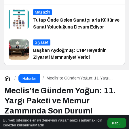
Magazin
Tutap Önde Gelen Sanatçılarla Kültür ve
Sanat Yolucluğuna Devam Ediyor
Siyaset
Başkan Aydoğmuş: CHP Heyetinin
Ziyareti Memnuniyet Verici
Meclis’te Gündem Yoğun: 11. Yargı
Haberler
Paketi ve Memur Zammında Son Durum!
Meclis’te Gündem Yoğun: 11.
Yargı Paketi ve Memur
Zammında Son Durum!
Bu web sitesinde en iyi deneyimi yaşamanızı sağlamak için
Kabul
çerezler kullanılmaktadır.