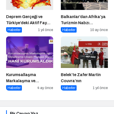
Deprem Gerçeği ve
Balkanlar’dan Afrika’ya
Türkiye’deki Aktif Fay
Turizmin Nabzı
Hatları (Tüm Şehirler)
Uzakrota Dubai’de Attı
Haberler
1 yıl önce
Haberler
10 ay önce
Kurumsallaşma
Belek’te Zafer Martin
Markalaşma ve
Couvra’nın
Dijitalleşme Odaklı
Haberler
4 ay önce
Haberler
1 yıl önce
Podcast Serisi: Hani
Kurumsaldık
Bir Cevap Yaz