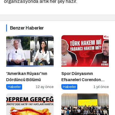
organizasyonda artık her şey hazır.
Benzer Haberler
“Amerikan Rüyası”nın
Spor Dünyasının
Dördüncü Bölümü
Efsaneleri Corendon
Sport Talks’ta
Haberler
12 ay önce
Haberler
1 yıl önce
Buluşuyor