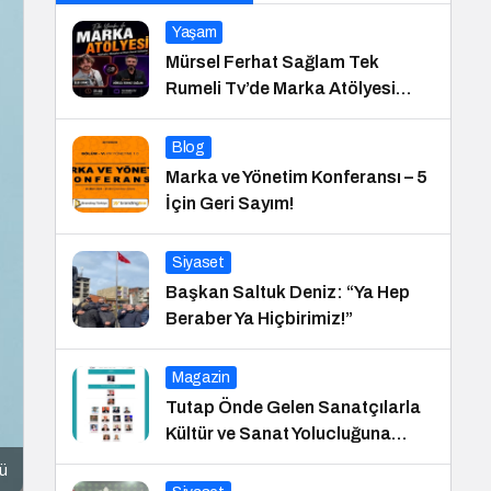
Yaşam
Mürsel Ferhat Sağlam Tek
Rumeli Tv’de Marka Atölyesi
Programına Konuk Oldu
Blog
Marka ve Yönetim Konferansı – 5
İçin Geri Sayım!
Siyaset
Başkan Saltuk Deniz: “Ya Hep
Beraber Ya Hiçbirimiz!”
Magazin
Tutap Önde Gelen Sanatçılarla
Kültür ve Sanat Yolucluğuna
Devam Ediyor
lü