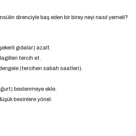
sülin direnciyle baş eden bir birey neyi nasıl yemeli?
ekerli gıdalar) azalt.
gilleri tercih et.
engele (tercihen sabah saatleri).
yoğurt) beslenmeye ekle.
düşük besinlere yönel.