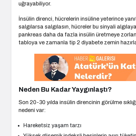
uğrayabiliyor.
İnsülin direnci, hücrelerin insüline yeterince y
salgılarsa salgılasın, hücreler bu sinyali algıl
pankreas daha da fazla insülin üretmeye zorlanı
tabloya ve zamanla tip 2 diyabete zemin hazırla
Neden Bu Kadar Yaygınlaştı?
Son 20-30 yılda insülin direncinin görülme sıklığ
nedeni var:
Hareketsiz yaşam tarzı
Yüksek glisemik indeksli besinlerin aşırı tüketi