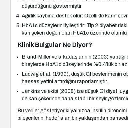
düşürdüğünü göstermiştir.
Ağırlık kaybına destek olur: Özellikle karın çev
HbA1c düzeylerini iyileştirir: Tip 2 diyabet risk
kan şekeri değeri olan HbA1c üzerinde olumlu 
Klinik Bulgular Ne Diyor?
Brand-Miller ve arkadaşlarının (2003) yaptığı b
bireylerde HbA1c düzeylerinde %0.4’lük bir az
Ludwig et al. (1999), düşük GI beslenmenin obe
hassasiyetini artırdığını raporlamıştır.
Jenkins ve ekibi (2008) ise düşük GI diyeti 
de kan şekerinde daha stabil bir seyir gözlemle
Bu veriler gösteriyor ki yalnızca insülin diren
bileşenlerini hedef alan bir yaklaşımdan bahsed