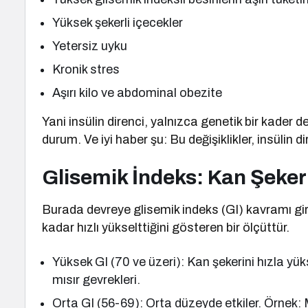
Yüksek şekerli içecekler
Yetersiz uyku
Kronik stres
Aşırı kilo ve abdominal obezite
Yani insülin direnci, yalnızca genetik bir kader değ
durum. Ve iyi haber şu: Bu değişiklikler, insülin d
Glisemik İndeks: Kan Şeker
Burada devreye glisemik indeks (GI) kavramı giri
kadar hızlı yükselttiğini gösteren bir ölçüttür.
Yüksek GI (70 ve üzeri): Kan şekerini hızla yük
mısır gevrekleri.
Orta GI (56-69): Orta düzeyde etkiler. Örne