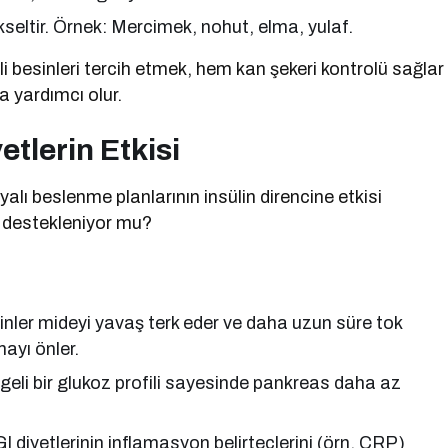
kseltir. Örnek: Mercimek, nohut, elma, yulaf.
I’li besinleri tercih etmek, hem kan şekeri kontrolü sağlar
a yardımcı olur.
etlerin Etkisi
yalı beslenme planlarının insülin direncine etkisi
le destekleniyor mu?
sinler mideyi yavaş terk eder ve daha uzun süre tok
mayı önler.
geli bir glukoz profili sayesinde pankreas daha az
I diyetlerinin inflamasyon belirteçlerini (örn. CRP)