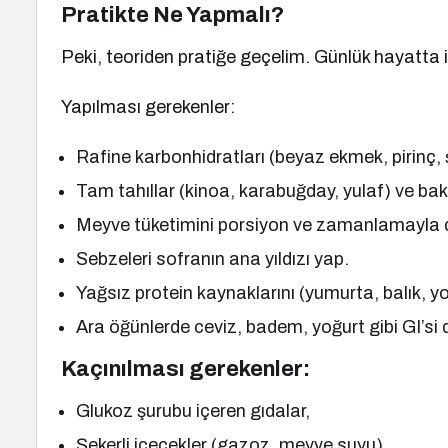
Pratikte Ne Yapmalı?
Peki, teoriden pratiğe geçelim. Günlük hayatta in
Yapılması gerekenler:
Rafine karbonhidratları (beyaz ekmek, pirinç, ş
Tam tahıllar (kinoa, karabuğday, yulaf) ve bakla
Meyve tüketimini porsiyon ve zamanlamayla d
Sebzeleri sofranın ana yıldızı yap.
Yağsız protein kaynaklarını (yumurta, balık, 
Ara öğünlerde ceviz, badem, yoğurt gibi GI’si 
Kaçınılması gerekenler:
Glukoz şurubu içeren gıdalar,
Şekerli içecekler (gazoz, meyve suyu),