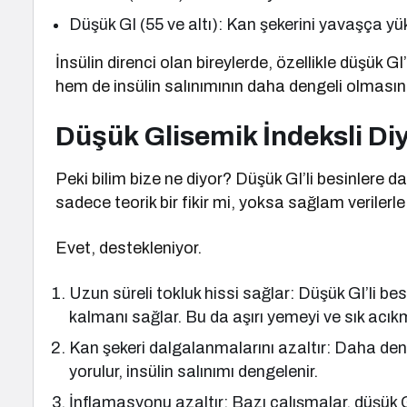
Düşük GI (55 ve altı): Kan şekerini yavaşça yü
İnsülin direnci olan bireylerde, özellikle düşük G
hem de insülin salınımının daha dengeli olmasın
Düşük Glisemik İndeksli Diy
Peki bilim bize ne diyor? Düşük GI’li besinlere da
sadece teorik bir fikir mi, yoksa sağlam veriler
Evet, destekleniyor.
Uzun süreli tokluk hissi sağlar: Düşük GI’li be
kalmanı sağlar. Bu da aşırı yemeyi ve sık acık
Kan şekeri dalgalanmalarını azaltır: Daha den
yorulur, insülin salınımı dengelenir.
İnflamasyonu azaltır: Bazı çalışmalar, düşük G