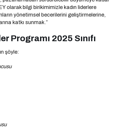
Y olarak bilgi birikimimizle kadın liderlere
arın yönetimsel becerilerini geliştirmelerine,
arına katkı sunmak.”
ler Programı 2025 Sınıfı
ın şöyle:
ucusu
usu