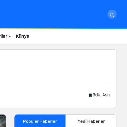
iler
Künye
3dk, 4sn
Popüler Haberler
Yeni Haberler