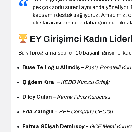
pek çok zorlu süreci aynı anda yönetiyor. E
kapsamlı destek sağlıyoruz. Amacımız, onl
uluslararası arenada daha görünür olmal
EY Girişimci Kadın Lider
Bu yıl programa seçilen 10 başarılı girişimci kad
Buse Tellioğlu Altındiş
–
Pasta Bonatelli Kur
Çiğdem Kıral
–
KEBO Kurucu Ortağı
Diloy Gülün
–
Karma Films Kurucusu
Eda Zaloğlu
–
BEE Company CEO’su
Fatma Gülşah Demirsoy
–
GCE Metal Kuruc