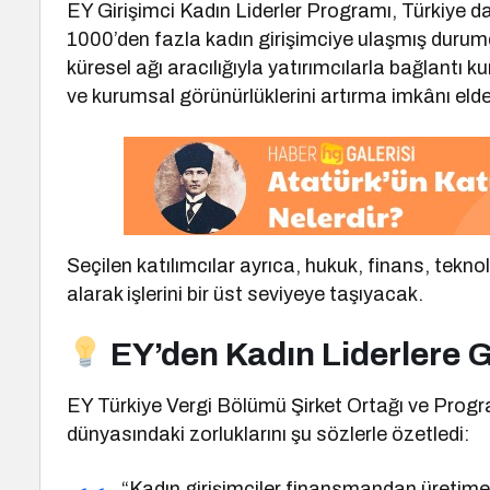
EY Girişimci Kadın Liderler Programı, Türkiye d
1000’den fazla kadın girişimciye ulaşmış durumd
küresel ağı aracılığıyla yatırımcılarla bağlantı k
ve kurumsal görünürlüklerini artırma imkânı eld
Seçilen katılımcılar ayrıca, hukuk, finans, teknolo
alarak işlerini bir üst seviyeye taşıyacak.
EY’den Kadın Liderlere 
EY Türkiye Vergi Bölümü Şirket Ortağı ve Progr
dünyasındaki zorluklarını şu sözlerle özetledi:
“Kadın girişimciler finansmandan üretim