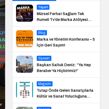
Yaşam
Mürsel Ferhat Sağlam Tek
Rumeli Tv’de Marka Atölyesi
Programına Konuk Oldu
Blog
Marka ve Yönetim Konferansı – 5
İçin Geri Sayım!
Siyaset
Başkan Saltuk Deniz: “Ya Hep
Beraber Ya Hiçbirimiz!”
Magazin
Tutap Önde Gelen Sanatçılarla
Kültür ve Sanat Yolucluğuna
Devam Ediyor
ır