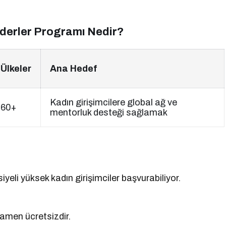
Liderler Programı Nedir?
Ülkeler
Ana Hedef
Kadın girişimcilere global ağ ve
60+
mentorluk desteği sağlamak
iyeli yüksek kadın girişimciler başvurabiliyor.
mamen ücretsizdir.