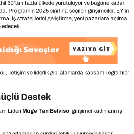
ahil 60’tan fazla ülkede yürütülüyor ve bugüne kadar
a. Programın 2025 sınıfına seçilen girişimciler, EY’ın
urma, iş stratejilerini geliştirme, yeni pazarlara açılma
e edecek.
ji, iletişim ve liderlik gibi alanlarda kapsamlı eğitimler
Güçlü Destek
am Lideri
Müge Tan Belviso
, girişimci kadınların iş
e, pazarlamadan sürdürülebilir büyümeye kadar