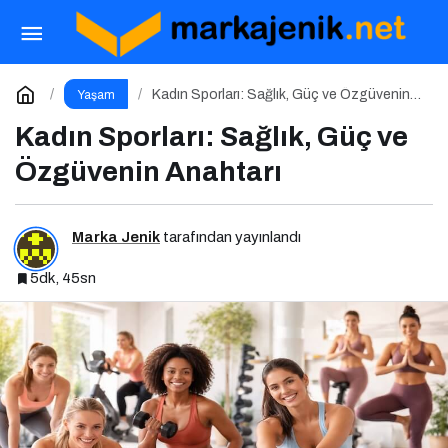
13 Mart Cuma Haftasında Vizyonda Hangi
Filmler Var?
Paylaş
Yorum Yap
Kadın Sporları: Sağlık, Güç ve Özgüvenin
Yaşam
Anahtarı
Kadın Sporları: Sağlık, Güç ve
Özgüvenin Anahtarı
Marka Jenik
tarafından yayınlandı
5dk, 45sn