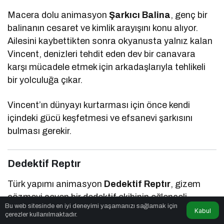
Macera dolu animasyon
Şarkıcı Balina
, genç bir
balinanın cesaret ve kimlik arayışını konu alıyor.
Ailesini kaybettikten sonra okyanusta yalnız kalan
Vincent, denizleri tehdit eden dev bir canavara
karşı mücadele etmek için arkadaşlarıyla tehlikeli
bir yolculuğa çıkar.
Vincent’ın dünyayı kurtarması için önce kendi
içindeki gücü keşfetmesi ve efsanevi şarkısını
bulması gerekir.
Dedektif Reptır
Türk yapımı animasyon
Dedektif Reptır
, gizem
çözmeyi seven bir dedektif ekibinin eğlenceli
Bu web sitesinde en iyi deneyimi yaşamanızı sağlamak için
maceralarını beyazperdeye taşıyor. Kayıpları
Kabul
çerezler kullanılmaktadır.
bulmak ve şehirde yaşanan sıra dışı olayları