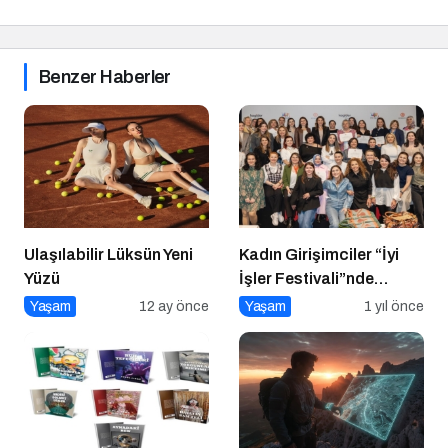
Benzer Haberler
Ulaşılabilir Lüksün Yeni
Kadın Girişimciler “İyi
Yüzü
İşler Festivali”nde
Buluştu
Yaşam
12 ay önce
Yaşam
1 yıl önce