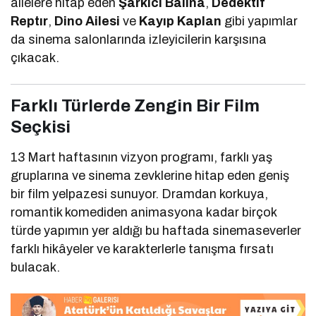
ailelere hitap eden
Şarkıcı Balina
,
Dedektif
Reptır
,
Dino Ailesi
ve
Kayıp Kaplan
gibi yapımlar
da sinema salonlarında izleyicilerin karşısına
çıkacak.
Farklı Türlerde Zengin Bir Film
Seçkisi
13 Mart haftasının vizyon programı, farklı yaş
gruplarına ve sinema zevklerine hitap eden geniş
bir film yelpazesi sunuyor. Dramdan korkuya,
romantik komediden animasyona kadar birçok
türde yapımın yer aldığı bu haftada sinemaseverler
farklı hikâyeler ve karakterlerle tanışma fırsatı
bulacak.