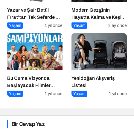
Yazar ve Şair Betül
Modern Gezginin
Fırat’tan Tek Seferde 7
Hayatta Kalma ve Keşif
Kitap Müjdesi
Rehberi
Yaşam
1 yıl önce
Yaşam
3 ay önce
Bu Cuma Vizyonda
Yenidoğan Alışveriş
Başlayacak Filmler
Listesi
Açıklandı
Yaşam
1 yıl önce
Yaşam
1 yıl önce
Bir Cevap Yaz