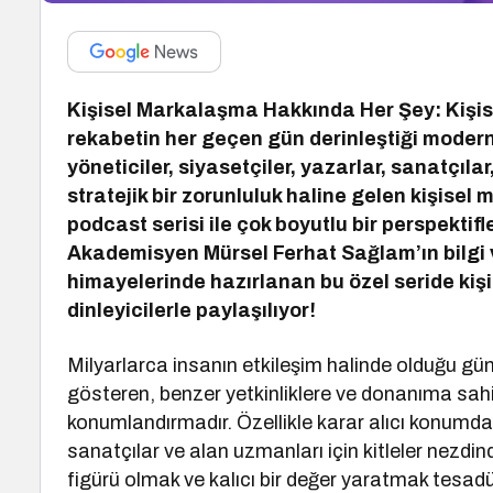
Kişisel Markalaşma Hakkında Her Şey: Kişi
rekabetin her geçen gün derinleştiği modern
yöneticiler, siyasetçiler, yazarlar, sanatçıla
stratejik bir zorunluluk haline gelen kişis
podcast serisi ile çok boyutlu bir perspektif
Akademisyen Mürsel Ferhat Sağlam’ın bilgi 
himayelerinde hazırlanan bu özel seride ki
dinleyicilerle paylaşılıyor!
Milyarlarca insanın etkileşim halinde olduğu g
gösteren, benzer yetkinliklere ve donanıma sahip 
konumlandırmadır. Özellikle karar alıcı konumdak
sanatçılar ve alan uzmanları için kitleler nezdinde
figürü olmak ve kalıcı bir değer yaratmak tesadüf