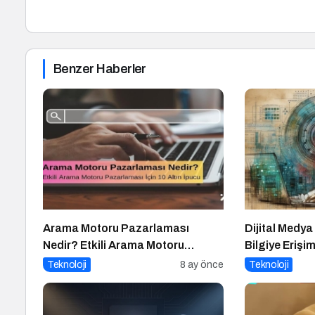
Benzer Haberler
Arama Motoru Pazarlaması
Dijital Medya
Nedir? Etkili Arama Motoru
Bilgiye Erişi
Pazarlaması İçin 10 Altın İpucu
Farkındalık
Teknoloji
8 ay önce
Teknoloji