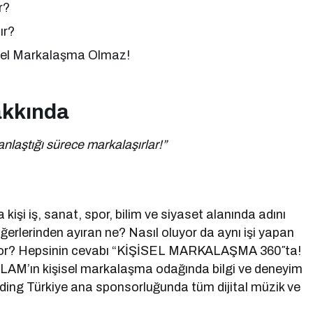
r?
ır?
sel Markalaşma Olmaz!
akkında
nlaştığı sürece markalaşırlar!”
işi iş, sanat, spor, bilim ve siyaset alanında adını
iğerlerinden ayıran ne? Nasıl oluyor da aynı işi yapan
nıyor? Hepsinin cevabı “KİŞİSEL MARKALAŞMA 360″ta!
AM’ın kişisel markalaşma odağında bilgi ve deneyim
ding Türkiye ana sponsorluğunda tüm dijital müzik ve