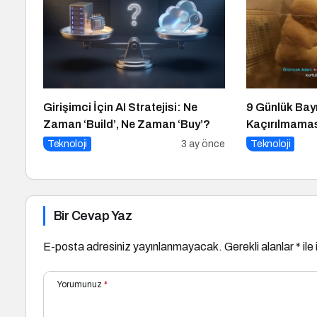
Girişimci İçin AI Stratejisi: Ne
9 Günlük Bayr
Zaman ‘Build’, Ne Zaman ‘Buy’?
Kaçırılmamas
Teknoloji
3 ay önce
Teknoloji
Bir Cevap Yaz
E-posta adresiniz yayınlanmayacak.
Gerekli alanlar
*
ile
Yorumunuz
*