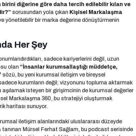
irini diğerine göre daha tercih edilebilir kılan ve
dir?”
sorusundan yola çıkan
Kişisel Markalaşma
ve yönetilebilir bir marka değerine dönüştürmenin
nda Her Şey
konumlandırdıkları, sadece kariyerlerini değil, uzun
tosu olan
“İnsanlar kurumsallaştığı müddetçe,
”
sözü, bu yeni kurumsal iletişim ve bireysel
sadece kurumların değil; vizyonunu topluma aktarmak
n aşılamak isteyen bir girişimcinin de kurumsal değerler
işisel Markalaşma 360, bu stratejiyi oluşturmak
ik haritası sunuyor.
umsal iletişim alanlarındaki uluslararası düzeyde
la tanınan Mürsel Ferhat Sağlam, bu podcast serisinde