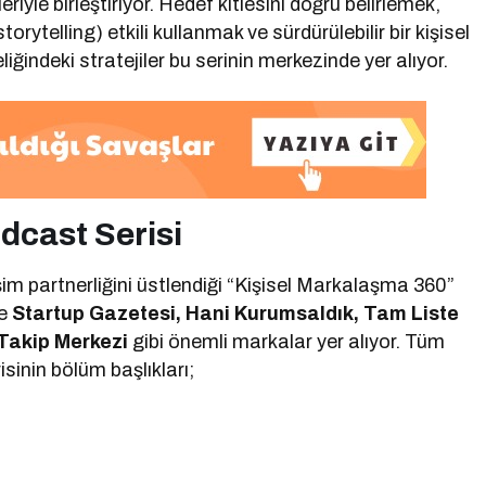
riyle birleştiriyor. Hedef kitlesini doğru belirlemek,
storytelling) etkili kullanmak ve sürdürülebilir bir kişisel
iğindeki stratejiler bu serinin merkezinde yer alıyor.
dcast Serisi
şim partnerliğini üstlendiği “Kişisel Markalaşma 360”
se
Startup Gazetesi, Hani Kurumsaldık, Tam Liste
Takip Merkezi
gibi önemli markalar yer alıyor. Tüm
isinin bölüm başlıkları;