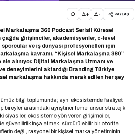
+
-
PAYLAŞ
sel Markalaşma 360 Podcast Serisi!
Küresel
 çağda girişimciler, akademisyenler, c-level
r, sporcular ve iş dünyası profesyonelleri için
el markalaşma kavramı, “Kişisel Markalaşma 360”
le ele alınıyor. Dijital Markalaşma Uzmanı ve
ve deneyimlerini aktardığı Branding Türkiye
şisel markalaşma hakkında merak edilen her şey
ünümüz bilgi toplumunda; aynı ekosistemde faaliyet
bireyler arasındaki ayrıştırıcı temel unsur stratejik
i siyasiler, ekosisteme yön veren girişimciler,
 güvenilirlik inşa etmek, sürdürülebilir bir otorite
lerin değil, rasyonel bir kişisel marka yönetiminin