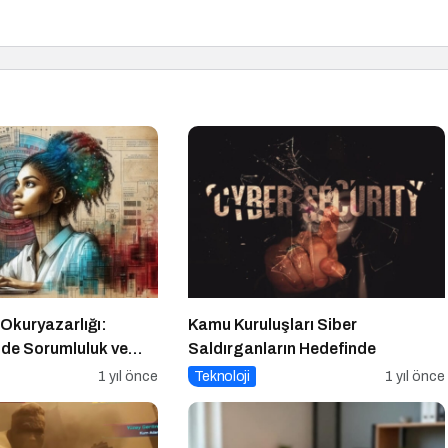
 Okuryazarlığı:
Kamu Kuruluşları Siber
mde Sorumluluk ve
Saldırganların Hedefinde
1 yıl önce
Teknoloji
1 yıl önce