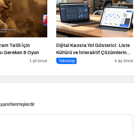
am Tatili İçin
Dijital Kaosta Yol Gösterici: Liste
ı Gereken 8 Oyun
Kültürü ve İnteraktif Çözümlerin
Geleceği
1 yıl önce
Teknoloji
4 ay önce
 işaretlenmişlerdir