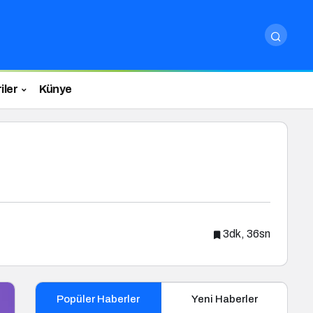
iler
Künye
3dk, 36sn
Popüler Haberler
Yeni Haberler