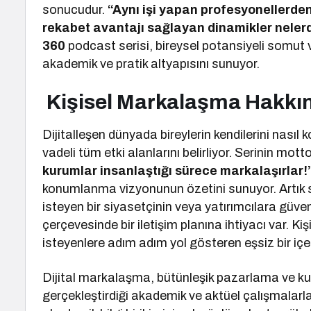
sonucudur.
“Aynı işi yapan profesyonellerden b
rekabet avantajı sağlayan dinamikler neler
360
podcast serisi, bireysel potansiyeli somut 
akademik ve pratik altyapısını sunuyor.
Kişisel Markalaşma Hakkı
Dijitalleşen dünyada bireylerin kendilerini nasıl 
vadeli tüm etki alanlarını belirliyor. Serinin mot
kurumlar insanlaştığı sürece markalaşırlar!
konumlanma vizyonunun özetini sunuyor. Artık 
isteyen bir siyasetçinin veya yatırımcılara güve
çerçevesinde bir iletişim planına ihtiyacı var. K
isteyenlere adım adım yol gösteren eşsiz bir içer
Dijital markalaşma, bütünleşik pazarlama ve kur
gerçekleştirdiği akademik ve aktüel çalışmalar