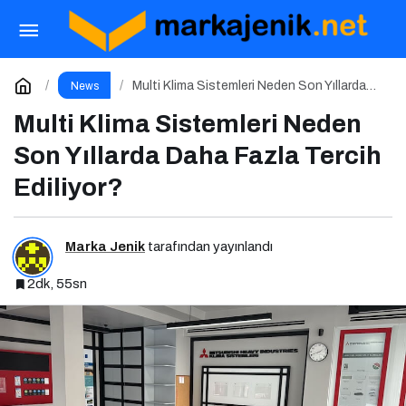
Awwex, lojistik sürecin tüm aşamalarını
dijitalleştiriyor
Paylaş
Yorum Yap
Multi Klima Sistemleri Neden Son Yıllarda
News
Daha Fazla Tercih Ediliyor?
Multi Klima Sistemleri Neden
Son Yıllarda Daha Fazla Tercih
Ediliyor?
Marka Jenik
tarafından yayınlandı
2dk, 55sn