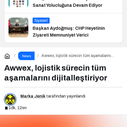
Sanat Yolucluğuna Devam Ediyor
Siyaset
Başkan Aydoğmuş: CHP Heyetinin
Ziyareti Memnuniyet Verici
Awwex, lojistik sürecin tüm aşamalarını
News
dijitalleştiriyor
Awwex, lojistik sürecin tüm
aşamalarını dijitalleştiriyor
Marka Jenik
tarafından yayınlandı
1dk, 12sn