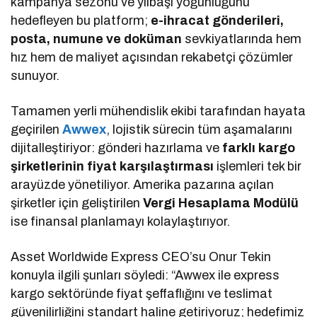
kampanya sezonu ve yılbaşı yoğunluğunu
hedefleyen bu platform;
e-ihracat gönderileri,
posta, numune ve doküman
sevkiyatlarında hem
hız hem de maliyet açısından rekabetçi çözümler
sunuyor.
Tamamen yerli mühendislik ekibi tarafından hayata
geçirilen
Awwex
, lojistik sürecin tüm aşamalarını
dijitalleştiriyor: gönderi hazırlama ve
farklı kargo
şirketlerinin fiyat karşılaştırması
işlemleri tek bir
arayüzde yönetiliyor. Amerika pazarına açılan
şirketler için geliştirilen
Vergi Hesaplama Modülü
ise finansal planlamayı kolaylaştırıyor.
Asset Worldwide Express CEO’su Onur Tekin
konuyla ilgili şunları söyledi: “Awwex ile express
kargo sektöründe fiyat şeffaflığını ve teslimat
güvenilirliğini standart haline getiriyoruz; hedefimiz