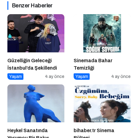
Benzer Haberler
Güzelliğin Geleceği
Sinemada Bahar
İstanbul’da Şekillendi
Temizliği
Yaşam
4 ay önce
Yaşam
4 ay önce
Heykel Sanatında
bihaber.tr Sinema
Yorumcu Bir Bakış
Bülteni