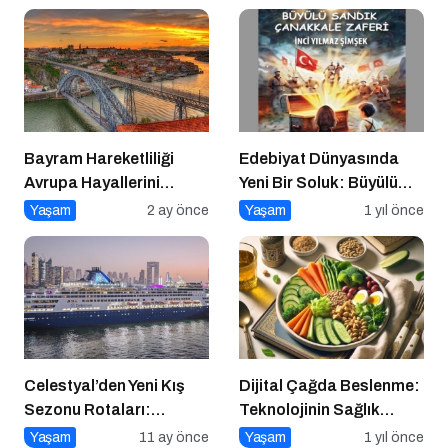
Bayram Hareketliliği
Edebiyat Dünyasında
Avrupa Hayallerini
Yeni Bir Soluk: Büyülü
Tetikledi
Sandık Çanakkale
Yaşam
2 ay önce
Yaşam
1 yıl önce
Zaferi
Celestyal’den Yeni Kış
Dijital Çağda Beslenme:
Sezonu Rotaları:
Teknolojinin Sağlık
Atina’dan Cidde’ye
Üzerindeki Etkileri ve
Yaşam
11 ay önce
Yaşam
1 yıl önce