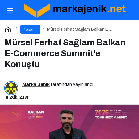
100 Yazar 100 Yeni Eser Projesi Ödül Töreni
Gerçekleşti
Paylaş
Yorum Yap
Mürsel Ferhat Sağlam Balkan E-
Yaşam
Commerce Summit’e Konuştu
Mürsel Ferhat Sağlam Balkan
E-Commerce Summit’e
Konuştu
Marka Jenik
tarafından yayınlandı
2dk, 21sn