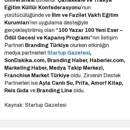
Üniversitesi
üstlendi.
Çanakkale ve Trakya
Eğitim Kültür Konfederasyonu
’nun
yürütücülüğünde ve
İlim ve Fazilet Vakfı Eğitim
Kurumları
’nın uygulama desteğiyle
gerçekleştirilmiş olan
“100 Yazar 100 Yeni Eser –
Ödül Gecesi ve Kapanış Programı”
nın İletişim
Partneri
Branding Türkiye
olurken etkinliğin
medya partnerleri
Startup Gazetesi
,
SonDakika.com, Branding Haber, Haberler.com,
Marketing Haber, Medya Takip Merkezi,
Franchise Market Türkiye
oldu. Zirvenin Destek
Partnerleri ise
Ayla Canlı Su, Prifa, Amorf Kitap,
Reis Gıda
ve
Branding Line
oldu.
Kaynak: Startup Gazetesi