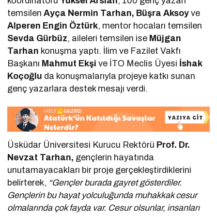
koordinatörü
Yüksel Arslan
, 100 genç yazarı
temsilen
Ayça Nermin Tarhan, Büşra Aksoy
ve
Alperen Engin Öztürk
, mentor hocaları temsilen
Sevda Gürbüz
, aileleri temsilen ise
Müjgan
Tarhan
konuşma yaptı. İlim ve Fazilet Vakfı
Başkanı
Mahmut Ekşi
ve İTO Meclis Üyesi
İshak
Koçoğlu
da konuşmalarıyla projeye katkı sunan
genç yazarlara destek mesajı verdi.
Üsküdar Üniversitesi Kurucu Rektörü
Prof. Dr.
Nevzat Tarhan,
gençlerin hayatında
unutamayacakları bir proje gerçekleştirdiklerini
belirterek,
“Gençler burada gayret gösterdiler.
Gençlerin bu hayat yolculuğunda muhakkak cesur
olmalarında çok fayda var. Cesur olsunlar, insanları