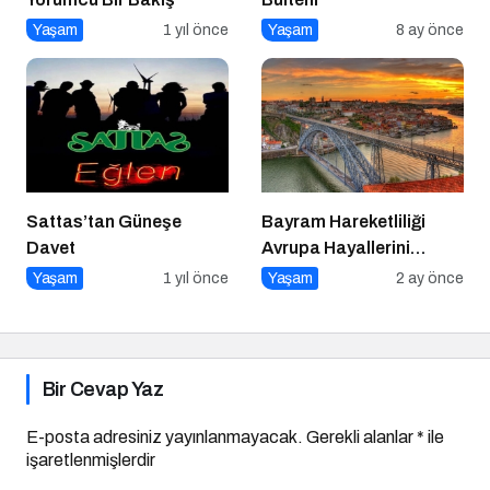
Yaşam
1 yıl önce
Yaşam
8 ay önce
Sattas’tan Güneşe
Bayram Hareketliliği
Davet
Avrupa Hayallerini
Tetikledi
Yaşam
1 yıl önce
Yaşam
2 ay önce
Bir Cevap Yaz
E-posta adresiniz yayınlanmayacak.
Gerekli alanlar
*
ile
işaretlenmişlerdir