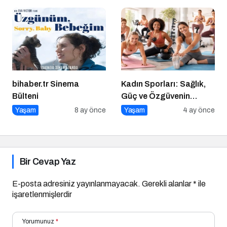
Yolculuk
Yeni Alışkanlıklar
bihaber.tr Sinema
Kadın Sporları: Sağlık,
Bülteni
Güç ve Özgüvenin
Anahtarı
Yaşam
8 ay önce
Yaşam
4 ay önce
Bir Cevap Yaz
E-posta adresiniz yayınlanmayacak.
Gerekli alanlar
*
ile
işaretlenmişlerdir
Yorumunuz
*