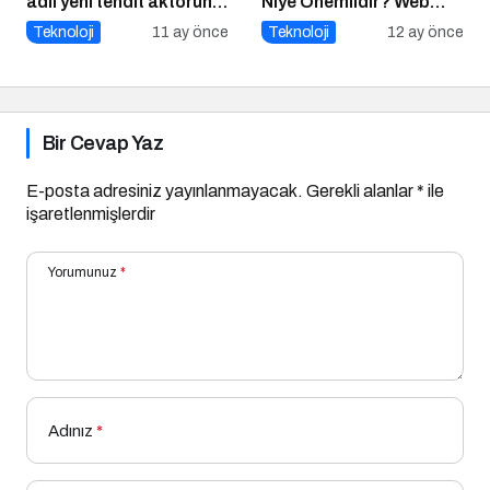
adlı yeni tehdit aktörünü
Niye Önemlidir? Web
keşfetti
Tasarım Nasıl Yapılır?
Teknoloji
11 ay önce
Teknoloji
12 ay önce
Bir Cevap Yaz
E-posta adresiniz yayınlanmayacak.
Gerekli alanlar
*
ile
işaretlenmişlerdir
Yorumunuz
*
Adınız
*