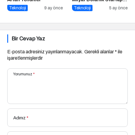
Açık Kaynağı Gizleyince
Teknoloji
9 ay önce
Teknoloji
5 ay önce
Ne Oldu?
Bir Cevap Yaz
E-posta adresiniz yayınlanmayacak.
Gerekli alanlar
*
ile
işaretlenmişlerdir
Yorumunuz
*
Adınız
*