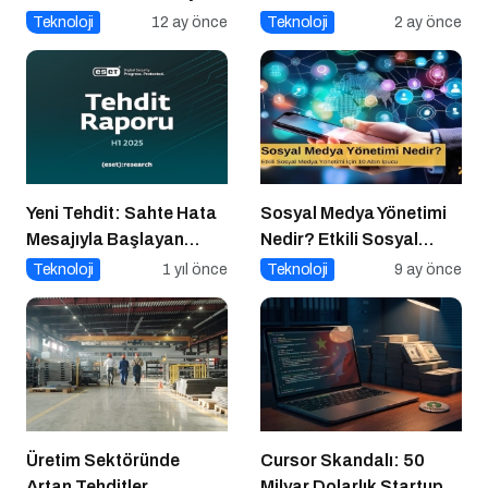
Teknoloji
12 ay önce
Teknoloji
2 ay önce
Yeni Tehdit: Sahte Hata
Sosyal Medya Yönetimi
Mesajıyla Başlayan
Nedir? Etkili Sosyal
Siber Saldırılar
Medya Yönetimi İçin 10
Teknoloji
1 yıl önce
Teknoloji
9 ay önce
Yükselişte
Altın İpucu
Üretim Sektöründe
Cursor Skandalı: 50
Artan Tehditler
Milyar Dolarlık Startup