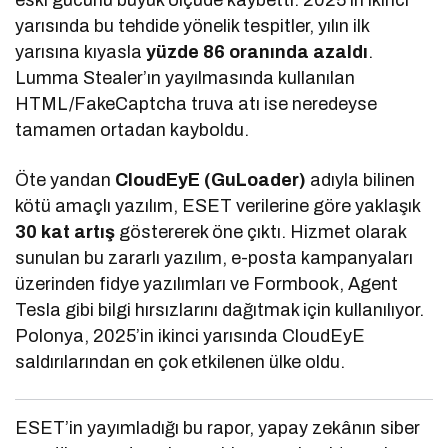
eski gücünü büyük ölçüde kaybetti. 2025’in ikinci
yarısında bu tehdide yönelik tespitler, yılın ilk
yarısına kıyasla
yüzde 86 oranında azaldı
.
Lumma Stealer’ın yayılmasında kullanılan
HTML/FakeCaptcha truva atı ise neredeyse
tamamen ortadan kayboldu.
Öte yandan
CloudEyE (GuLoader)
adıyla bilinen
kötü amaçlı yazılım, ESET verilerine göre yaklaşık
30 kat artış
göstererek öne çıktı. Hizmet olarak
sunulan bu zararlı yazılım, e-posta kampanyaları
üzerinden fidye yazılımları ve Formbook, Agent
Tesla gibi bilgi hırsızlarını dağıtmak için kullanılıyor.
Polonya, 2025’in ikinci yarısında CloudEyE
saldırılarından en çok etkilenen ülke oldu.
ESET’in yayımladığı bu rapor, yapay zekânın siber