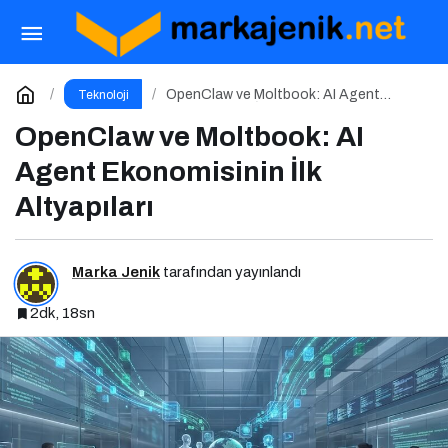
Yapay zekâ siber tehditlerde yeni bir dönemi
başlatıyor
Paylaş
Yorum Yap
OpenClaw ve Moltbook: AI Agent
Teknoloji
Ekonomisinin İlk Altyapıları
OpenClaw ve Moltbook: AI
Agent Ekonomisinin İlk
Altyapıları
Marka Jenik
tarafından yayınlandı
2dk, 18sn