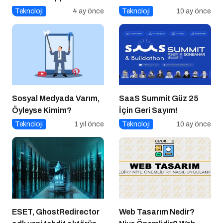
Kalıyor?
Operasyonu
Teknoloji
4 ay önce
Teknoloji
10 ay önce
Sosyal Medyada Varım,
SaaS Summit Güz 25
Öyleyse Kimim?
İçin Geri Sayım!
Teknoloji
1 yıl önce
Teknoloji
10 ay önce
ESET, GhostRedirector
Web Tasarım Nedir?