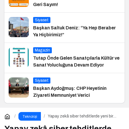
Geri Sayım!
Siyaset
Başkan Saltuk Deniz: “Ya Hep Beraber
Ya Hiçbirimiz!”
Magazin
Tutap Önde Gelen Sanatçılarla Kültür ve
Sanat Yolucluğuna Devam Ediyor
Siyaset
Başkan Aydoğmuş: CHP Heyetinin
Ziyareti Memnuniyet Verici
Yapay zekâ siber tehditlerde yeni bir
Teknoloji
dönemi başlatıyor
Yapay zekâ siber tehditlerde