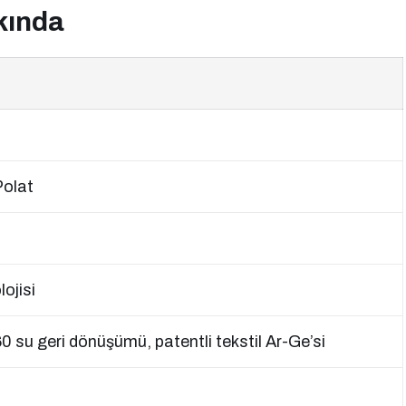
kında
Polat
ojisi
 su geri dönüşümü, patentli tekstil Ar-Ge’si