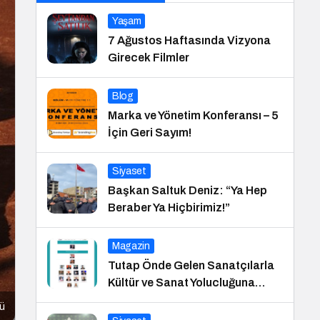
Yaşam
7 Ağustos Haftasında Vizyona
Girecek Filmler
Blog
Marka ve Yönetim Konferansı – 5
İçin Geri Sayım!
Siyaset
Başkan Saltuk Deniz: “Ya Hep
Beraber Ya Hiçbirimiz!”
Magazin
Tutap Önde Gelen Sanatçılarla
Kültür ve Sanat Yolucluğuna
Devam Ediyor
zü