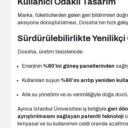
Kullanıcı Odaklı Tasarım
Marka, tüketicilerden gelen geri bildirimleri do
aksiyona dönüştürülmesi, Dossha’nın hızlı gelişi
Sürdürülebilirlikte Yenilikç
Dossha, üretim tesislerinde:
Enerjinin
%80’ini güneş panellerinden
sağlı
Kullanılan suyun
%60’ını arıtıp yeniden kull
Atık su yönetimi ve ısı verimliliğiyle doğa dost
Ayrıca İstanbul Üniversitesi iş birliğiyle
geri dön
ayrıştırılmasını sağlayan patentli teknoloji
ü
kimyasal ve su kullanımını ciddi oranda azaltmay