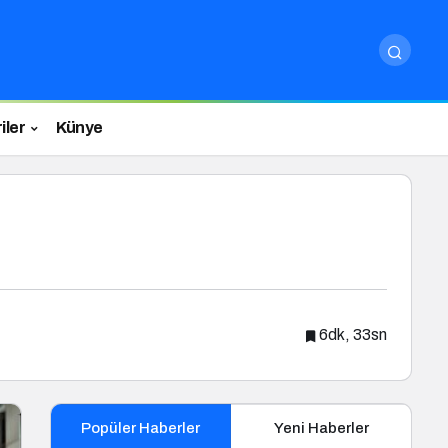
iler
Künye
6dk, 33sn
Popüler Haberler
Yeni Haberler