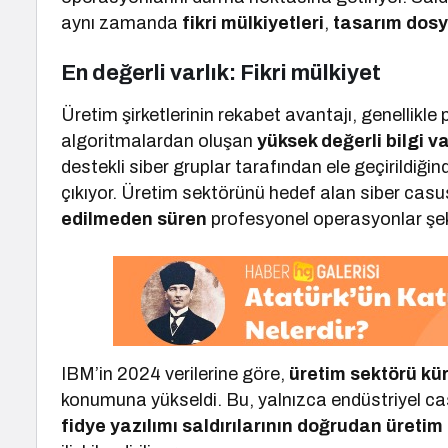
aynı zamanda
fikri mülkiyetleri
,
tasarım dosy
En değerli varlık: Fikri mülkiyet
Üretim şirketlerinin rekabet avantajı, genellikle
algoritmalardan oluşan
yüksek değerli bilgi va
destekli siber gruplar tarafından ele geçirildiğ
çıkıyor. Üretim sektörünü hedef alan siber ca
edilmeden süren
profesyonel operasyonlar şek
IBM’in 2024 verilerine göre,
üretim sektörü kür
konumuna yükseldi. Bu, yalnızca endüstriyel casu
fidye yazılımı saldırılarının doğrudan üreti