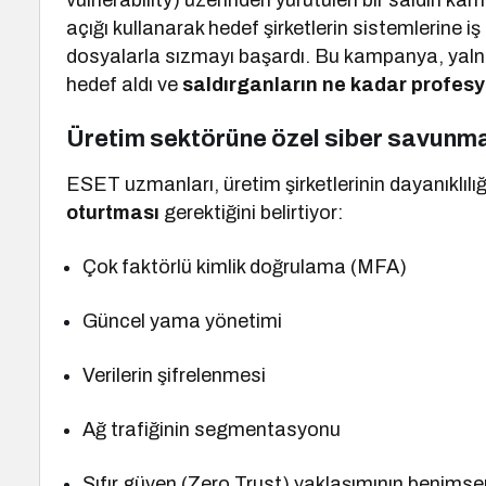
vulnerability) üzerinden yürütülen bir saldırı k
açığı kullanarak hedef şirketlerin sistemlerine 
dosyalarla sızmayı başardı. Bu kampanya, yalnızc
hedef aldı ve
saldırganların ne kadar profesy
Üretim sektörüne özel siber savunma 
ESET uzmanları, üretim şirketlerinin dayanıklılığ
oturtması
gerektiğini belirtiyor:
Çok faktörlü kimlik doğrulama (MFA)
Güncel yama yönetimi
Verilerin şifrelenmesi
Ağ trafiğinin segmentasyonu
Sıfır güven (Zero Trust) yaklaşımının benims