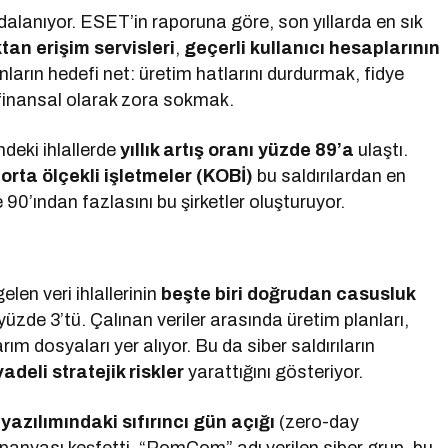
dalanıyor. ESET’in raporuna göre, son yıllarda en sık
tan erişim servisleri
,
geçerli kullanıcı hesaplarının
anların hedefi net: üretim hatlarını durdurmak, fidye
finansal olarak zora sokmak.
deki ihlallerde
yıllık artış oranı yüzde 89’a
ulaştı.
orta ölçekli işletmeler (KOBİ)
bu saldırılardan en
 90’ından fazlasını bu şirketler oluşturuyor.
len veri ihlallerinin
beşte biri doğrudan casusluk
yüzde 3’tü. Çalınan veriler arasında üretim planları,
rım dosyaları yer alıyor. Bu da siber saldırıların
adeli stratejik riskler
yarattığını gösteriyor.
azılımındaki sıfırıncı gün açığı
(zero-day