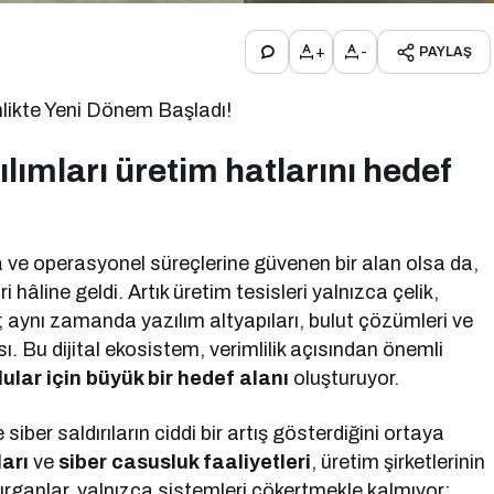
+
-
PAYLAŞ
likte Yeni Dönem Başladı!
ılımları üretim hatlarını hedef
a ve operasyonel süreçlerine güvenen bir alan olsa da,
i hâline geldi. Artık üretim tesisleri yalnızca çelik,
 aynı zamanda yazılım altyapıları, bulut çözümleri ve
ı. Bu dijital ekosistem, verimlilik açısından önemli
lular için büyük bir hedef alanı
oluşturuyor.
iber saldırıların ciddi bir artış gösterdiğini ortaya
ları
ve
siber casusluk faaliyetleri
, üretim şirketlerinin
ırganlar, yalnızca sistemleri çökertmekle kalmıyor;