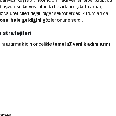
ampanyası keşfetti. “RomCom” adı verilen siber grup, bu
iş başvurusu kisvesi altında hazırlanmış kötü amaçlı
a üreticileri değil, diğer sektörlerdeki kurumları da
onel hale geldiğini
gözler önüne serdi.
stratejileri
ını artırmak için öncelikle
temel güvenlik adımlarını
enmesi