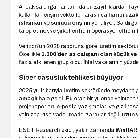
Ancak saldırganlar tam da bu zayıflıklardan fay
kullanılan erişim vektörleri arasında
harici uzak
istismarı
ve
sunucu erişimi
yer alıyor. Saldırg
talep etmek ve şirketleri hem operasyonel hem 
Verizon’un 2025 raporuna göre, üretim sektörün
Özellikle
1.000’den az çalışanı olan küçük ve 
fazla etkilenen grup oldu. İhlal vakalarının yüzde
Siber casusluk tehlikesi büyüyor
2025 yılı itibarıyla üretim sektöründe meydana ge
amaçlı
hale geldi. Bu oran bir yıl önce yalnızca 
proje raporları, e-posta yazışmaları ve gizli tasa
yalnızca kısa vadeli maddi zararlar değil,
uzun v
ESET Research ekibi, yakın zamanda
WinRAR y