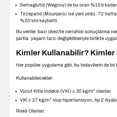
Semaglutid (Wegovy) ile bu oran %15’e kadar ç
Tirzepatid (Mounjaro) ise yeni yıldız. 72 haftal
%20’sini kaybetti.
Bu veriler, bazı obezite cerrahisi sonuçlarına n
şartla: yaşam tarzı değişiklikleriyle birlikte uygu
Kimler Kullanabilir? Kimler 
Her popüler uygulama gibi, bu tedavilerin de bir h
Kullanabilecekler:
Vücut Kitle İndeksi (VKİ) ≥ 30 kg/m² olanlar
VKİ ≥ 27 kg/m² olup hipertansiyon, tip 2 diyabe
Riskli Olanlar: