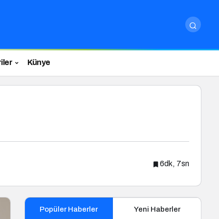
iler
Künye
6dk, 7sn
Popüler Haberler
Yeni Haberler