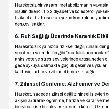
Hareketsiz bir yaşam, metabolizmanın yavaşla
insülin direnci, tip 2 diyabet ve kolesterol yükse
fiziksel aktivite ise kan şekeri kontrolüne yardı
dengeyi sağlar.
6. Ruh Sağlığı Üzerinde Karanlık Etk
Hareketsizlik yalnızca fiziksel değil, ruhsal den
serotonin ve endorfin gibi “mutluluk hormonları”
anksiyete ve stres seviyelerinde artışa neden ola
gece uykuya dalmakta güçlük çeker ve uykuları b
kalitesini artırır ve zihinsel berraklık sağlar.
7. Zihinsel Gerileme: Alzheimer ve D
Hareket, sadece fiziksel değil zihinsel işlevleri 
akışını artırarak öğrenme, hafıza ve karar verme g
bireylerde ise bu işlevler zamanla körelir. Uzm