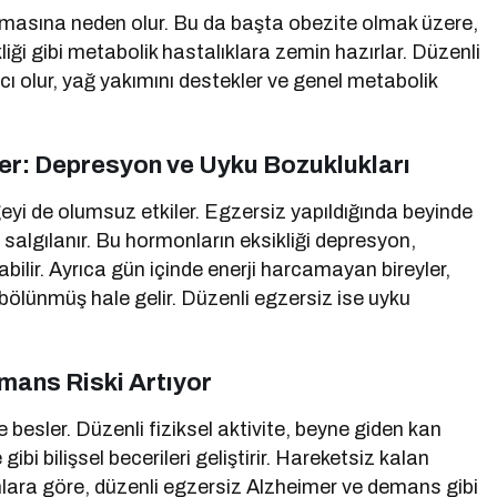
masına neden olur. Bu da başta obezite olmak üzere,
kliği gibi metabolik hastalıklara zemin hazırlar. Düzenli
mcı olur, yağ yakımını destekler ve genel metabolik
iler: Depresyon ve Uyku Bozuklukları
geyi de olumsuz etkiler. Egzersiz yapıldığında beyinde
 salgılanır. Bu hormonların eksikliği depresyon,
bilir. Ayrıca gün içinde enerji harcamayan bireyler,
ölünmüş hale gelir. Düzenli egzersiz ise uyku
emans Riski Artıyor
de besler. Düzenli fiziksel aktivite, beyne giden kan
ibi bilişsel becerileri geliştirir. Hareketsiz kalan
anlara göre, düzenli egzersiz Alzheimer ve demans gibi