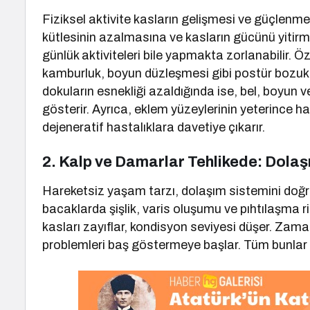
Fiziksel aktivite kasların gelişmesi ve güçlenme
kütlesinin azalmasına ve kasların gücünü yitirm
günlük aktiviteleri bile yapmakta zorlanabilir. Öz
kamburluk, boyun düzleşmesi gibi postür bozuklu
dokuların esnekliği azaldığında ise, bel, boyun ve
gösterir. Ayrıca, eklem yüzeylerinin yeterince h
dejeneratif hastalıklara davetiye çıkarır.
2. Kalp ve Damarlar Tehlikede: Dolaş
Hareketsiz yaşam tarzı, dolaşım sistemini doğru
bacaklarda şişlik, varis oluşumu ve pıhtılaşma r
kasları zayıflar, kondisyon seviyesi düşer. Zama
problemleri baş göstermeye başlar. Tüm bunlar kalp