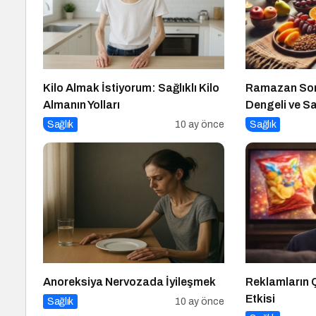
Kilo Almak İstiyorum: Sağlıklı Kilo
Ramazan Son
Almanın Yolları
Dengeli ve Sağ
İpuçları
Sağlık
10 ay önce
Sağlık
Anoreksiya Nervozada İyileşmek
Reklamların
Etkisi
Sağlık
10 ay önce