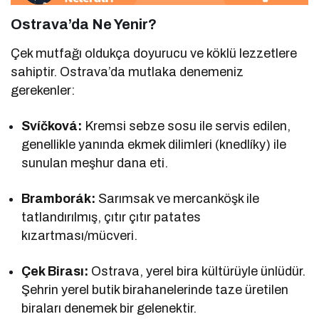
Ostrava’da Ne Yenir?
Çek mutfağı oldukça doyurucu ve köklü lezzetlere
sahiptir. Ostrava’da mutlaka denemeniz
gerekenler:
Svíčková:
Kremsi sebze sosu ile servis edilen,
genellikle yanında ekmek dilimleri (knedlíky) ile
sunulan meşhur dana eti.
Bramborák:
Sarımsak ve mercanköşk ile
tatlandırılmış, çıtır çıtır patates
kızartması/mücveri.
Çek Birası:
Ostrava, yerel bira kültürüyle ünlüdür.
Şehrin yerel butik birahanelerinde taze üretilen
biraları denemek bir gelenektir.