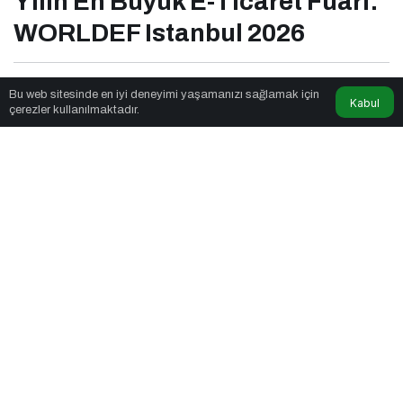
Yılın En Büyük E-Ticaret Fuarı:
WORLDEF Istanbul 2026
Marka Jenik
tarafından yayınlandı
Bu web sitesinde en iyi deneyimi yaşamanızı sağlamak için
Kabul
çerezler kullanılmaktadır.
6dk, 2sn
Yılın En Büyük E-Ticaret Fuarı: WORLDEF Istanbul 2026