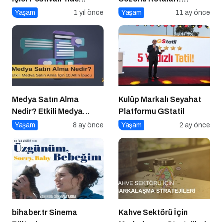
Buluştu
Atina’dan Cidde’ye
Yaşam
1 yıl önce
Yaşam
11 ay önce
Yolculuk
Medya Satın Alma
Kulüp Markalı Seyahat
Nedir? Etkili Medya
Platformu GStatil
Satın Alma İçin 10 Altın
Yaşam
8 ay önce
Yaşam
2 ay önce
İpucu
bihaber.tr Sinema
Kahve Sektörü İçin