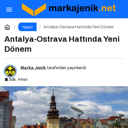
Yılın En Büyük E-Ticaret Fuarı: WORLDEF
Istanbul 2026
Paylaş
Yorum Yap
Antalya-Ostrava Hattında Yeni Dönem
Yaşam
Antalya-Ostrava Hattında Yeni
Dönem
Marka Jenik
tarafından yayınlandı
3dk, 44sn