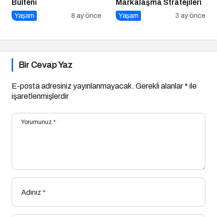
Bülteni
Markalaşma Stratejileri
Yaşam
8 ay önce
Yaşam
3 ay önce
Bir Cevap Yaz
E-posta adresiniz yayınlanmayacak.
Gerekli alanlar
*
ile
işaretlenmişlerdir
Yorumunuz
*
Adınız
*