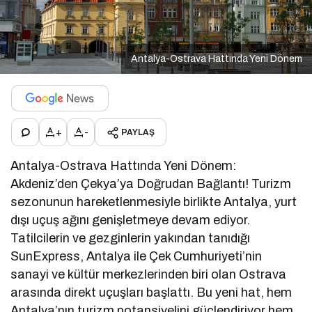
Antalya-Ostrava Hattında Yeni Dönem
+
-
PAYLAŞ
Antalya-Ostrava Hattında Yeni Dönem:
Akdeniz’den Çekya’ya Doğrudan Bağlantı! Turizm
sezonunun hareketlenmesiyle birlikte Antalya, yurt
dışı uçuş ağını genişletmeye devam ediyor.
Tatilcilerin ve gezginlerin yakından tanıdığı
SunExpress, Antalya ile Çek Cumhuriyeti’nin
sanayi ve kültür merkezlerinden biri olan Ostrava
arasında direkt uçuşları başlattı. Bu yeni hat, hem
Antalya’nın turizm potansiyelini güçlendiriyor hem