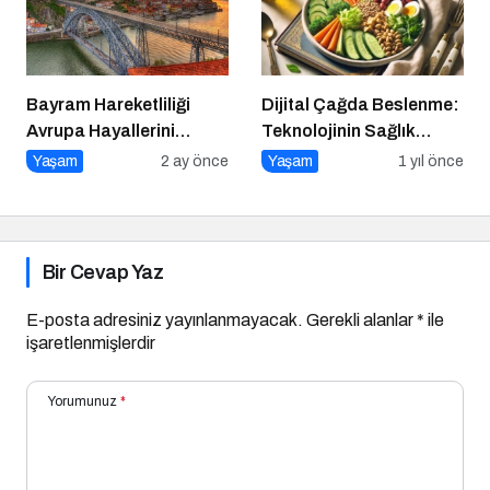
Bayram Hareketliliği
Dijital Çağda Beslenme:
Avrupa Hayallerini
Teknolojinin Sağlık
Tetikledi
Üzerindeki Etkileri ve
Yaşam
2 ay önce
Yaşam
1 yıl önce
Yeni Alışkanlıklar
Bir Cevap Yaz
E-posta adresiniz yayınlanmayacak.
Gerekli alanlar
*
ile
işaretlenmişlerdir
Yorumunuz
*