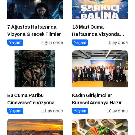
7 Ağustos Haftasında
13 Mart Cuma
Vizyona Girecek Filmler
Haftasında Vizyonda
Hangi Filmler Var?
Yaşam
2 gün önce
Yaşam
5 ay önce
Bu Cuma Paribu
Kadın Girişimciler
Cineverse’te Vizyona
Küresel Arenaya Hazır
Girecek Filmler
Yaşam
11 ay önce
Yaşam
10 ay önce