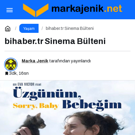
2025 Türkiye Kalıcı Makyaj Sektör Raporu
Açıklandı
Paylaş
Yorum Yap
bihaber.tr Sinema Bülteni
Yaşam
bihaber.tr Sinema Bülteni
Marka Jenik
tarafından yayınlandı
3dk, 16sn