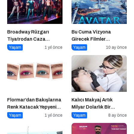
Broadway Rüzgarı
Bu Cuma Vizyona
Tiyatrodan Caza
Girecek Filmler
Dopdolu Bir Program
Açıklandı
Yaşam
1 yıl önce
Yaşam
10 ay önce
Flormar’dan Bakışlarına
Kalıcı Makyaj Artık
Renk Katacak Yepyeni
Milyar Dolarlık Bir
Color Treasure Maskara
Endüstri
Yaşam
1 yıl önce
Yaşam
8 ay önce
Serisi!