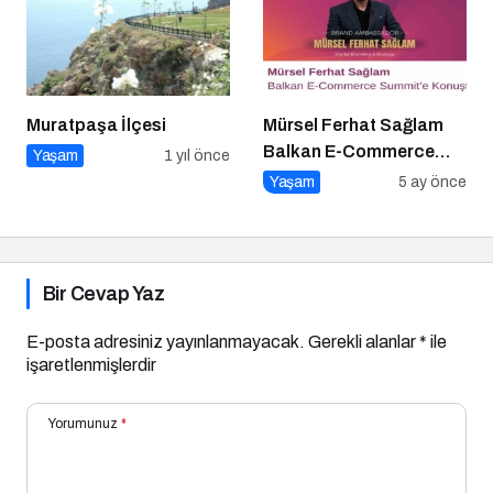
Muratpaşa İlçesi
Mürsel Ferhat Sağlam
Balkan E-Commerce
Yaşam
1 yıl önce
Summit’e Konuştu
Yaşam
5 ay önce
Bir Cevap Yaz
E-posta adresiniz yayınlanmayacak.
Gerekli alanlar
*
ile
işaretlenmişlerdir
Yorumunuz
*