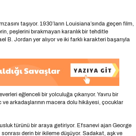
mzasını taşıyor. 1930’ların Louisiana’sında geçen film,
in, peşlerini bırakmayan karanlık bir tehditle
 B. Jordan yer alıyor ve iki farklı karakteri başarıyla
erleri eğlenceli bir yolculuğa çıkarıyor. Yavru bir
c ve arkadaşlarının macera dolu hikâyesi, çocuklar
susluk türünü bir araya getiriyor. Efsanevi ajan George
onrası derin bir ikileme düşüyor. Sadakat, aşk ve