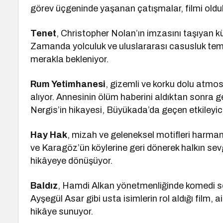
görev üçgeninde yaşanan çatışmalar, filmi oldukç
Tenet
, Christopher Nolan’ın imzasını taşıyan kü
Zamanda yolculuk ve uluslararası casusluk temalar
merakla bekleniyor.
Rum Yetimhanesi
, gizemli ve korku dolu atmosf
alıyor. Annesinin ölüm haberini aldıktan sonra g
Nergis’in hikayesi, Büyükada’da geçen etkileyici
Hay Hak
, mizah ve geleneksel motifleri harman
ve Karagöz’ün köylerine geri dönerek halkın sev
hikâyeye dönüşüyor.
Baldız
, Hamdi Alkan yönetmenliğinde komedi s
Ayşegül Asar gibi usta isimlerin rol aldığı film, ail
hikâye sunuyor.