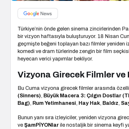
Türkiye’nin önde gelen sinema zincirlerinden P
bir vizyon haftasıyla buluşturuyor. 18 Nisan C
geçmişte beğeni toplayan bazı filmler yeniden i
komedi ve dram türlerinde zengin bir film seçki
heyecan verici yapımlar bekliyor.
Vizyona Girecek Filmler ve 
Bu Cuma vizyona girecek filmler arasında özell
(Sinners)
,
Büyük Macera 3: Çılgın Dostlar (Th
Bag)
,
Rum Yetimhanesi
,
Hay Hak
,
Baldız
,
Sa
Bunun yanı sıra izleyiciler, yeniden vizyona gire
ve
ŞamPİYONlar
ile nostaljik bir sinema keyfi