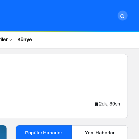
iler
Künye
2dk, 39sn
Popüler Haberler
Yeni Haberler