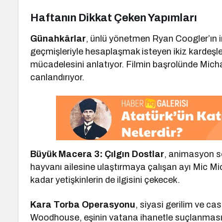
Haftanın Dikkat Çeken Yapımları
Günahkârlar
, ünlü yönetmen Ryan Coogler’ın i
geçmişleriyle hesaplaşmak isteyen ikiz kardeşler
mücadelesini anlatıyor. Filmin başrolünde Michael
canlandırıyor.
Büyük Macera 3: Çılgın Dostlar
, animasyon sev
hayvanı ailesine ulaştırmaya çalışan ayı Mic Mi
kadar yetişkinlerin de ilgisini çekecek.
Kara Torba Operasyonu
, siyasi gerilim ve ca
Woodhouse, eşinin vatana ihanetle suçlanması s