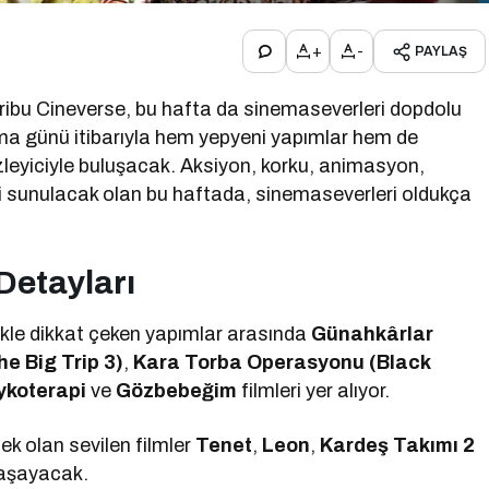
+
-
PAYLAŞ
aribu Cineverse, bu hafta da sinemaseverleri dopdolu
uma günü itibarıyla hem yepyeni yapımlar hem de
zleyiciyle buluşacak. Aksiyon, korku, animasyon,
si sunulacak olan bu haftada, sinemaseverleri oldukça
Detayları
ikle dikkat çeken yapımlar arasında
Günahkârlar
e Big Trip 3)
,
Kara Torba Operasyonu (Black
ykoterapi
ve
Gözbebeğim
filmleri yer alıyor.
cek olan sevilen filmler
Tenet
,
Leon
,
Kardeş Takımı 2
 yaşayacak.