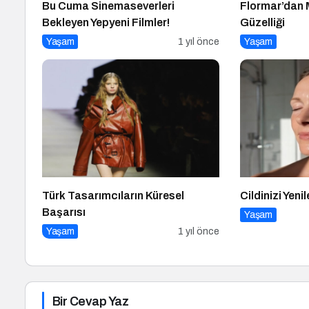
Bu Cuma Sinemaseverleri
Flormar’dan M
Bekleyen Yepyeni Filmler!
Güzelliği
Yaşam
1 yıl önce
Yaşam
Türk Tasarımcıların Küresel
Cildinizi Yen
Başarısı
Yaşam
Yaşam
1 yıl önce
Bir Cevap Yaz