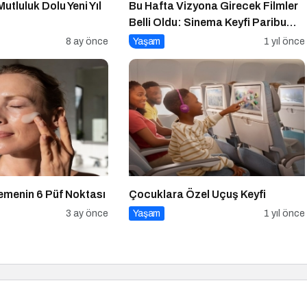
utluluk Dolu Yeni Yıl
Bu Hafta Vizyona Girecek Filmler
Belli Oldu: Sinema Keyfi Paribu
Cineverse’te Başlıyor!
8 ay önce
Yaşam
1 yıl önce
ilemenin 6 Püf Noktası
Çocuklara Özel Uçuş Keyfi
3 ay önce
Yaşam
1 yıl önce