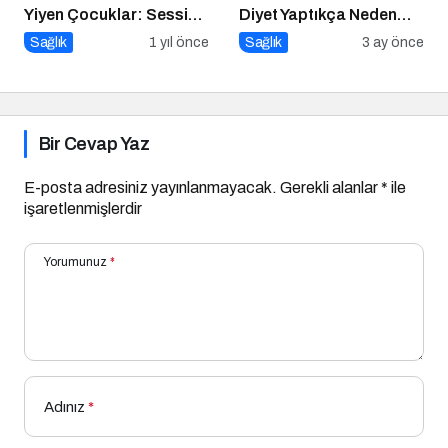
Yiyen Çocuklar: Sessiz
Diyet Yaptıkça Neden
Tehlike
Kilo Vermek Zorlaşır?
Sağlık
1 yıl önce
Sağlık
3 ay önce
Bir Cevap Yaz
E-posta adresiniz yayınlanmayacak.
Gerekli alanlar
*
ile
işaretlenmişlerdir
Yorumunuz
*
Adınız
*