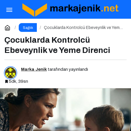
Reklamların Çocuk Beslenmesine Etkisi
Paylaş
Yorum Yap
Çocuklarda Kontrolcü Ebeveynlik ve Yeme
Sağlık
Direnci
Çocuklarda Kontrolcü
Ebeveynlik ve Yeme Direnci
Marka Jenik
tarafından yayınlandı
5dk, 39sn