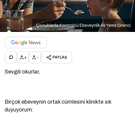
Çocuklarda Kontrolcü Ebeveynlik ve Yeme Direnci
+
-
PAYLAŞ
Sevgili okurlar,
Birçok ebeveynin ortak cümlesini klinikte sık
duyuyorum: