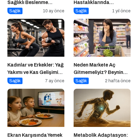
Sağlıklı Beslenme
Hastalıklarında
Takıntısı
Beslenme Bilinci
Sağlık
10 ay önce
Sağlık
1 yıl önce
Kadınlar ve Erkekler: Yağ
Neden Markete Aç
Yakımı ve Kas Gelişimi
Gitmemeliyiz? Beynin
Arasındaki Farklar
Satın Alma Psikolojisi
Sağlık
7 ay önce
Sağlık
2 hafta önce
Ekran Karşısında Yemek
Metabolik Adaptasyon: