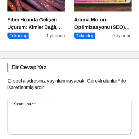
Fiber Hızında Gelişen
Arama Motoru
Uçurum: Kimler Bağlı,
Optimizasyonu (SEO)
Kimler Dışarıda
Nedir? Etkili SEO İçin 10
Teknoloji
1 yıl önce
Teknoloji
9 ay önce
Altın İpucu
Bir Cevap Yaz
E-posta adresiniz yayınlanmayacak.
Gerekli alanlar
*
ile
işaretlenmişlerdir
Yorumunuz
*