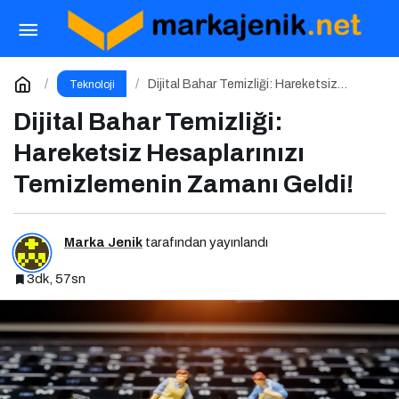
Android Telefonlar İçin En İyi Güvenlik
Uygulamaları
Paylaş
Yorum Yap
Dijital Bahar Temizliği: Hareketsiz
Teknoloji
Hesaplarınızı Temizlemenin Zamanı
Geldi!
Dijital Bahar Temizliği:
Hareketsiz Hesaplarınızı
Temizlemenin Zamanı Geldi!
Marka Jenik
tarafından yayınlandı
3dk, 57sn