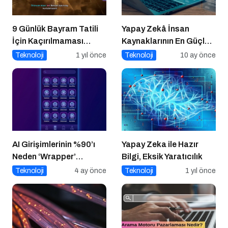
9 Günlük Bayram Tatili
Yapay Zekâ İnsan
İçin Kaçırılmaması
Kaynaklarının En Güçlü
Gereken 8 Oyun
Stratejik Ortağına
Teknoloji
1 yıl önce
Teknoloji
10 ay önce
Dönüşüyor
AI Girişimlerinin %90’ı
Yapay Zeka ile Hazır
Neden ‘Wrapper’
Bilgi, Eksik Yaratıcılık
Kalıyor?
Teknoloji
4 ay önce
Teknoloji
1 yıl önce