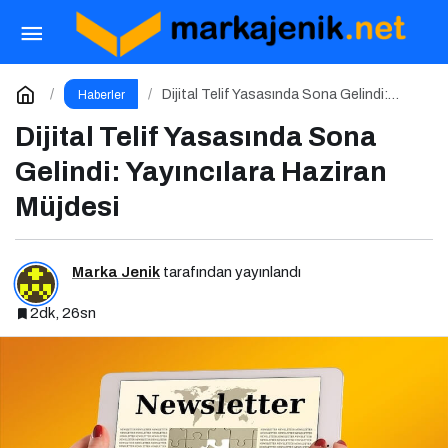
Kişisel Marka Yönetimi 1.0 Etkinliği
Paylaş
Yorum Yap
Dijital Telif Yasasında Sona Gelindi:
Haberler
Yayıncılara Haziran Müjdesi
Dijital Telif Yasasında Sona
Gelindi: Yayıncılara Haziran
Müjdesi
Marka Jenik
tarafından yayınlandı
2dk, 26sn