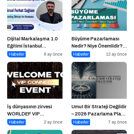
Dijital Markalaşma 1.0
Büyüme Pazarlaması
Eğitimi İstanbul
Nedir? Niye Önemlidir?
Üniversitesi’nde
Growht Marketıng Nasıl
Haberler
6 ay önce
Haberler
12 ay önce
Gerçekleşti!
Yapılır?
İş dünyasının zirvesi
Umut Bir Strateji Değildir
WORLDEF VIP
– 2026 Pazarlama Planı
Connect’te buluştu
Rehberi
Haberler
2 ay önce
Haberler
7 ay önce