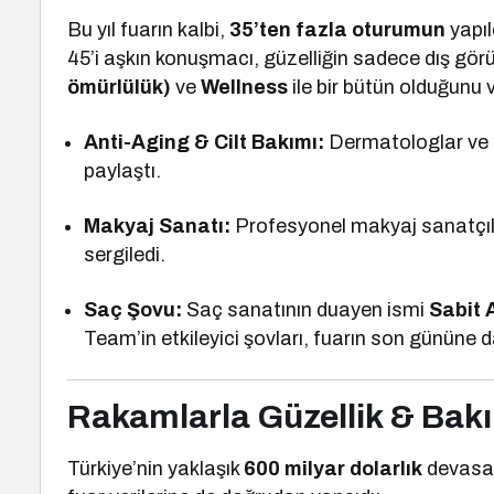
Bu yıl fuarın kalbi,
35’ten fazla oturumun
yapıl
45’i aşkın konuşmacı, güzelliğin sadece dış gör
ömürlülük)
ve
Wellness
ile bir bütün olduğunu 
Anti-Aging & Cilt Bakımı:
Dermatologlar ve e
paylaştı.
Makyaj Sanatı:
Profesyonel makyaj sanatçılar
sergiledi.
Saç Şovu:
Saç sanatının duayen ismi
Sabit
Team’in etkileyici şovları, fuarın son gününe
Rakamlarla Güzellik & Bak
Türkiye’nin yaklaşık
600 milyar dolarlık
devasa 