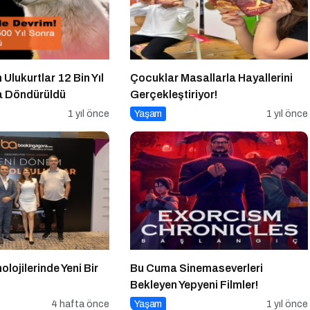
 Ulukurtlar 12 Bin Yıl
Çocuklar Masallarla Hayallerini
a Döndürüldü
Gerçekleştiriyor!
1 yıl önce
Yaşam
1 yıl önce
lojilerinde Yeni Bir
Bu Cuma Sinemaseverleri
Bekleyen Yepyeni Filmler!
4 hafta önce
Yaşam
1 yıl önce