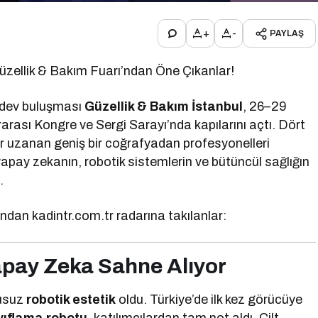
+
-
PAYLAŞ
Güzellik & Bakım Fuarı’ndan Öne Çıkanlar!
 dev buluşması
Güzellik & Bakım İstanbul
, 26–29
rarası Kongre ve Sergi Sarayı’nda kapılarını açtı. Dört
r uzanan geniş bir coğrafyadan profesyonelleri
 yapay zekanın, robotik sistemlerin ve bütüncül sağlığın
.
ndan kadintr.com.tr radarına takılanlar:
apay Zeka Sahne Alıyor
kusuz
robotik estetik
oldu. Türkiye’de ilk kez görücüye