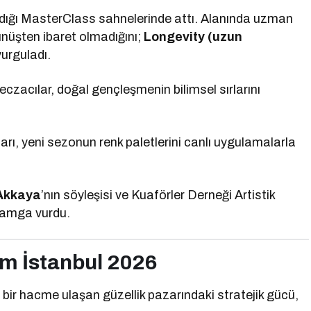
dığı MasterClass sahnelerinde attı. Alanında uzman
ünüşten ibaret olmadığını;
Longevity (uzun
vurguladı.
czacılar, doğal gençleşmenin bilimsel sırlarını
ı, yeni sezonun renk paletlerini canlı uygulamalarla
 Akkaya
’nın söyleşisi ve Kuaförler Derneği Artistik
 damga vurdu.
ım İstanbul 2026
bir hacme ulaşan güzellik pazarındaki stratejik gücü,