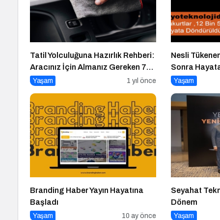
Tatil Yolculuğuna Hazırlık Rehberi:
Nesli Tükenen
Aracınız İçin Almanız Gereken 7
Sonra Hayat
Temel Önlem!
Yaşam
1 yıl önce
Yaşam
Branding Haber Yayın Hayatına
Seyahat Tekno
Başladı
Dönem
Yaşam
10 ay önce
Yaşam