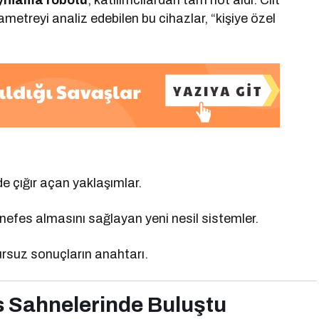
yıflama robotu
, katılımcılardan tam not aldı. Cilt
metreyi analiz edebilen bu cihazlar, “kişiye özel
 çığır açan yaklaşımlar.
nefes almasını sağlayan yeni nesil sistemler.
rsuz sonuçların anahtarı.
ss Sahnelerinde Buluştu