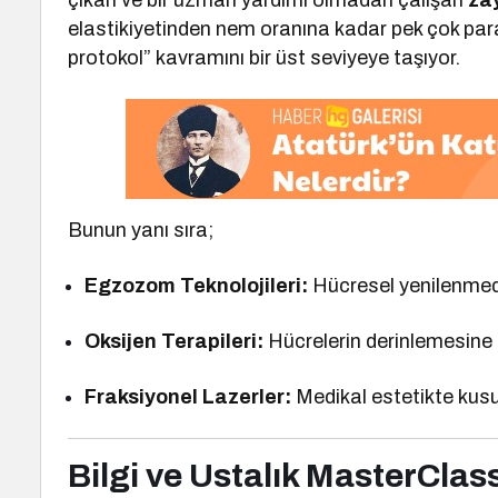
çıkan ve bir uzman yardımı olmadan çalışan
za
elastikiyetinden nem oranına kadar pek çok para
protokol” kavramını bir üst seviyeye taşıyor.
Bunun yanı sıra;
Egzozom Teknolojileri:
Hücresel yenilenmede
Oksijen Terapileri:
Hücrelerin derinlemesine 
Fraksiyonel Lazerler:
Medikal estetikte kusu
Bilgi ve Ustalık MasterCla