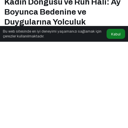
Kadın Döngüsü ve Ruh Hali: Ay
Boyunca Bedenine ve
Duygularına Yolculuk
Bu web sitesinde en iyi deneyimi yaşamanızı sağlamak için
Kabul
çerezler kullanılmaktadır.
Marka Jenik
tarafından yayınlandı
5dk, 35sn
Kadın Döngüsü ve Ruh Hali: Ay Boyunca Bedenine ve Duygularına
Yolculuk