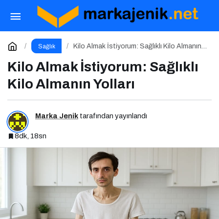
Kadın Döngüsü ve Ruh Hali: Ay Boyunca
Bedenine ve Duygularına Yolculuk
Paylaş
Yorum Yap
Kilo Almak İstiyorum: Sağlıklı Kilo Almanın
Sağlık
Yolları
Kilo Almak İstiyorum: Sağlıklı
Kilo Almanın Yolları
Marka Jenik
tarafından yayınlandı
8dk, 18sn