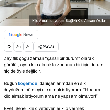
Kilo Almak İstiyorum: Sağlıklı Kilo Almanın Yolları
+
-
PAYLAŞ
Zayıflık çoğu zaman “şanslı bir durum” olarak
görülür; oysa kilo almakta zorlanan biri için durum
hiç de öyle değildir.
Bugün
köşemde
, danışanlarımdan en sık
duyduğum cümleyi ele almak istiyorum: “Hocam,
kilo almak istiyorum ama ne yapsam olmuyor!”
Evet, genellikle diyetisyenler kilo vermek