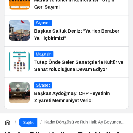
Geri Sayım!
Siyaset
Başkan Saltuk Deniz: “Ya Hep Beraber
Ya Hiçbirimiz!”
Magazin
Tutap Önde Gelen Sanatçılarla Kültür ve
Sanat Yolucluğuna Devam Ediyor
Siyaset
Başkan Aydoğmuş: CHP Heyetinin
Ziyareti Memnuniyet Verici
Kadın Döngüsü ve Ruh Hali: Ay Boyunca
Sağlık
Bedenine ve Duygularına Yolculuk