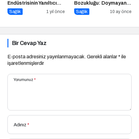
Endüstrisinin Yanıltıcı
Bozukluğu: Doymayan
Stratejileri
Duygular
Sağlık
1 yıl önce
Sağlık
10 ay önce
Bir Cevap Yaz
E-posta adresiniz yayınlanmayacak.
Gerekli alanlar
*
ile
işaretlenmişlerdir
Yorumunuz
*
Adınız
*