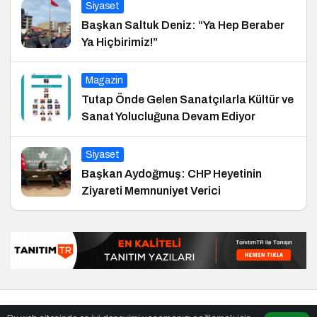
Siyaset
Başkan Saltuk Deniz: “Ya Hep Beraber
Ya Hiçbirimiz!”
Magazin
Tutap Önde Gelen Sanatçılarla Kültür ve
Sanat Yolucluğuna Devam Ediyor
Siyaset
Başkan Aydoğmuş: CHP Heyetinin
Ziyareti Memnuniyet Verici
© Telif Hakkı 29.01.2011, Tüm Hakları Saklıdır.
haber
,
en iyiler