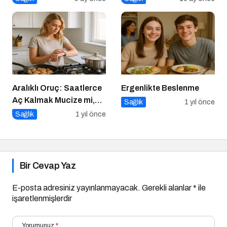
Aralıklı Oruç: Saatlerce
Ergenlikte Beslenme
Aç Kalmak Mucize mi,
Sağlık
1 yıl önce
Geçici Bir Trend Mi?
Sağlık
1 yıl önce
Bir Cevap Yaz
E-posta adresiniz yayınlanmayacak.
Gerekli alanlar
*
ile
işaretlenmişlerdir
Yorumunuz
*