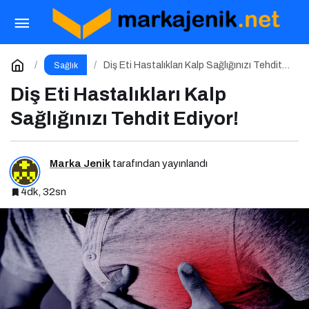
Ramazan Ayında Enerjinizi Koruyarak Oruç
Tutmanın Püf Noktaları
Paylaş
Yorum Yap
Diş Eti Hastalıkları Kalp Sağlığınızı Tehdit
Sağlık
Ediyor!
Diş Eti Hastalıkları Kalp
Sağlığınızı Tehdit Ediyor!
Marka Jenik
tarafından yayınlandı
4dk, 32sn