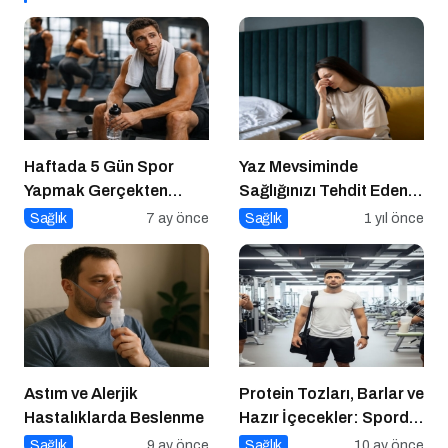
Haftada 5 Gün Spor
Yaz Mevsiminde
Yapmak Gerçekten
Sağlığınızı Tehdit Eden
Sağlıklı mı?
Hastalıklara Dikkat!
Sağlık
7 ay önce
Sağlık
1 yıl önce
Astım ve Alerjik
Protein Tozları, Barlar ve
Hastalıklarda Beslenme
Hazır İçecekler: Sporda
Takviye mi, Tuzak mı?
Sağlık
9 ay önce
Sağlık
10 ay önce