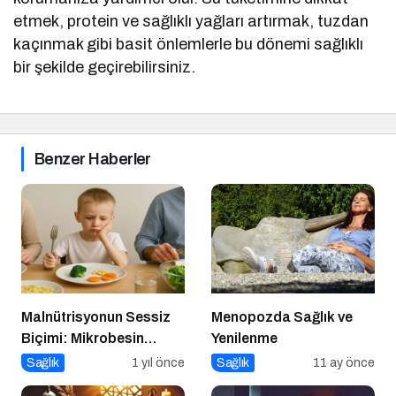
etmek, protein ve sağlıklı yağları artırmak, tuzdan
kaçınmak gibi basit önlemlerle bu dönemi sağlıklı
bir şekilde geçirebilirsiniz.
Benzer Haberler
Malnütrisyonun Sessiz
Menopozda Sağlık ve
Biçimi: Mikrobesin
Yenilenme
Eksikliklerinin
Sağlık
1 yıl önce
Sağlık
11 ay önce
Nörogelişim Üzerindeki