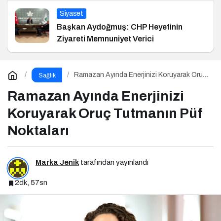
Siyaset
Başkan Aydoğmuş: CHP Heyetinin
Ziyareti Memnuniyet Verici
Ramazan Ayında Enerjinizi Koruyarak Oruç
Sağlık
Tutmanın Püf Noktaları
Ramazan Ayında Enerjinizi
Koruyarak Oruç Tutmanın Püf
Noktaları
Marka Jenik
tarafından yayınlandı
2dk, 57sn