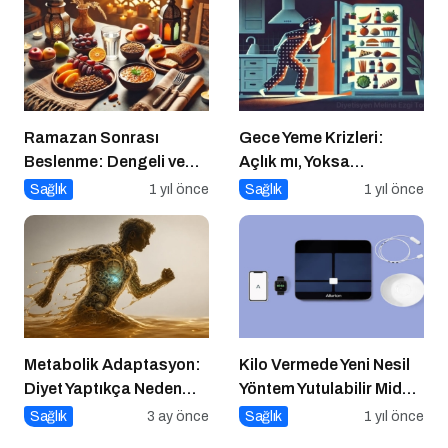
Etkisi
Ramazan Sonrası
Gece Yeme Krizleri:
Beslenme: Dengeli ve
Açlık mı, Yoksa
Sağlıklı Bir Geçiş İçin
Duygusal İhtiyaçlar mı?
Sağlık
1 yıl önce
Sağlık
1 yıl önce
İpuçları
Metabolik Adaptasyon:
Kilo Vermede Yeni Nesil
Diyet Yaptıkça Neden
Yöntem Yutulabilir Mide
Kilo Vermek Zorlaşır?
Balonu ile Ameliyatsız
Sağlık
3 ay önce
Sağlık
1 yıl önce
Konforlu ve Hızlı Bir