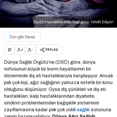
Diş Eti Hastalıkları Kalp Sağlığınızı Tehdit Ediyor!
+
-
PAYLAŞ
Dünya Sağlık Örgütü’ne (DSÖ) göre, dünya
nüfusunun büyük bir kısmı hayatlarının bir
döneminde diş eti hastalıklarıyla karşılaşıyor. Ancak
pek çok kişi, ağız sağlığının yalnızca estetik bir konu
olduğunu düşünüyor. Oysa diş çürükleri ve diş eti
hastalıkları; kalp hastalıklarından diyabete,
sindirim problemlerinden bağışıklık sisteminin
zayıflamasına kadar pek çok ciddi
sağlık
sorununa
zemin hazırlayabiliyor.
Dünya Ağız Sağlığı