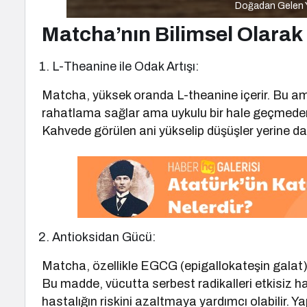
Doğadan Gelen Y
Matcha’nın Bilimsel Olarak
L-Theanine ile Odak Artışı:
Matcha, yüksek oranda L-theanine içerir. Bu amin
rahatlama sağlar ama uykulu bir hale geçmeden
Kahvede görülen ani yükselip düşüşler yerine dah
Antioksidan Gücü:
Matcha, özellikle EGCG (epigallokateşin galat) 
Bu madde, vücutta serbest radikalleri etkisiz ha
hastalığın riskini azaltmaya yardımcı olabilir. 