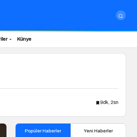
iler
Künye
9dk, 2sn
Popüler Haberler
Yeni Haberler