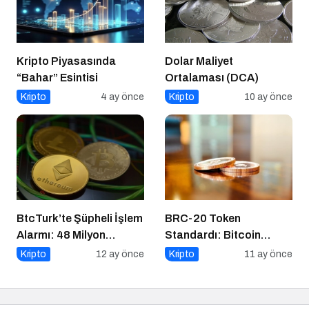
Kripto Piyasasında
Dolar Maliyet
“Bahar” Esintisi
Ortalaması (DCA)
Kripto
4 ay önce
Kripto
10 ay önce
BtcTurk’te Şüpheli İşlem
BRC-20 Token
Alarmı: 48 Milyon
Standardı: Bitcoin
Dolarlık Çıkış İddiası
Üzerindeki Deneysel
Kripto
12 ay önce
Kripto
11 ay önce
Adım