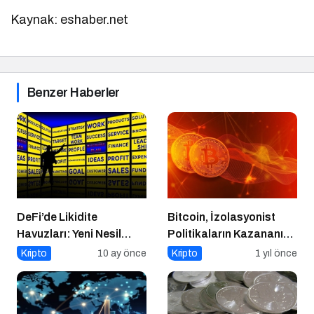
Kaynak: eshaber.net
Benzer Haberler
DeFi’de Likidite
Bitcoin, İzolasyonist
Havuzları: Yeni Nesil
Politikaların Kazananı
Finansın Kalbi
Olabilir
Kripto
10 ay önce
Kripto
1 yıl önce