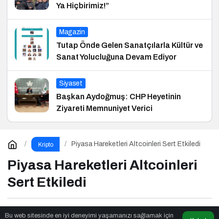
Ya Hiçbirimiz!”
Magazin
Tutap Önde Gelen Sanatçılarla Kültür ve
Sanat Yolucluğuna Devam Ediyor
Siyaset
Başkan Aydoğmuş: CHP Heyetinin
Ziyareti Memnuniyet Verici
Piyasa Hareketleri Altcoinleri Sert Etkiledi
Kripto
Piyasa Hareketleri Altcoinleri
Sert Etkiledi
Marka Jenik
tarafından yayınlandı
Bu web sitesinde en iyi deneyimi yaşamanızı sağlamak için