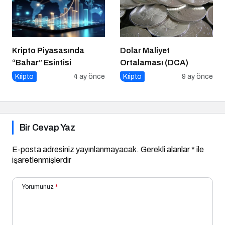
Kripto Piyasasında
Dolar Maliyet
“Bahar” Esintisi
Ortalaması (DCA)
Kripto
4 ay önce
Kripto
9 ay önce
Bir Cevap Yaz
E-posta adresiniz yayınlanmayacak.
Gerekli alanlar
*
ile
işaretlenmişlerdir
Yorumunuz
*