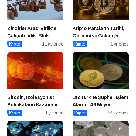
Zincirler Arası Birlikte
Kripto Paraların Tarihi,
Çalışabilirlik: Blok
Gelişimi ve Geleceği
Zincirlerin Geleceği
Kripto
11 ay önce
Kripto
1 yıl önce
Bitcoin, İzolasyonist
BtcTurk’te Şüpheli İşlem
Politikaların Kazananı
Alarmı: 48 Milyon
Olabilir
Dolarlık Çıkış İddiası
Kripto
1 yıl önce
Kripto
12 ay önce