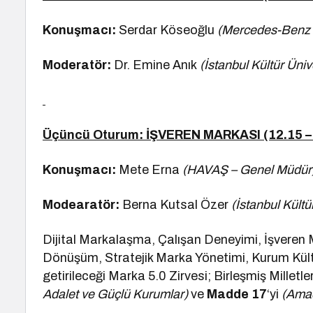
Konuşmacı:
Serdar Köseoğlu
(Mercedes-Benz O
Moderatör:
Dr. Emine Anık
(İstanbul Kültür Üniv
Üçüncü Oturum: İŞVEREN MARKASI (12.15 –
Konuşmacı:
Mete Erna
(HAVAŞ – Genel Müdür
Modearatör:
Berna Kutsal Özer
(İstanbul Kültü
Dijital Markalaşma, Çalışan Deneyimi, İşveren Mar
Dönüşüm, Stratejik Marka Yönetimi, Kurum Kült
getirileceği Marka 5.0 Zirvesi; Birleşmiş Milletl
Adalet ve Güçlü Kurumlar)
ve
Madde 17
‘yi
(Amaç