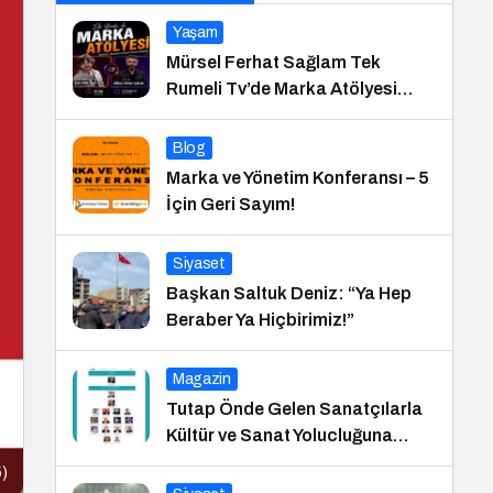
Yaşam
Mürsel Ferhat Sağlam Tek
Rumeli Tv’de Marka Atölyesi
Programına Konuk Oldu
Blog
Marka ve Yönetim Konferansı – 5
İçin Geri Sayım!
Siyaset
Başkan Saltuk Deniz: “Ya Hep
Beraber Ya Hiçbirimiz!”
Magazin
Tutap Önde Gelen Sanatçılarla
Kültür ve Sanat Yolucluğuna
Devam Ediyor
5)