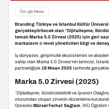
Branding Türkiye ve İstanbul Kültür Üniver
gerçekleştirilecek olan “Dijitalleşme, Sürd
temalı Marka 5.0 Zirvesi (2025) için geri sa
markaların c-level yöneticileri bilgi ve de
İş dünyasını, girişimcilik ekosistemini ve akad
sahip olan Marka 5.0 Zirvesi’nin birincisi, İstan
partnerliğiyle
18 Nisan 2025
tarihinde gerçekleş
Marka 5.0 Zirvesi (2025)
“Dijitalleşme, Sürdürülebilirlik ve İşveren Odağ
oturumdan oluşan zirvenin düzenleme kurulund
Görevlisi
Mürsel Ferhat Sağlam
, İKÜ Öğretim 