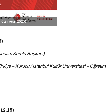
.0 Zirvesi (2025)
5)
önetim Kurulu Başkanı)
rkiye – Kurucu / İstanbul Kültür Üniversitesi – Öğretim
 12.15)