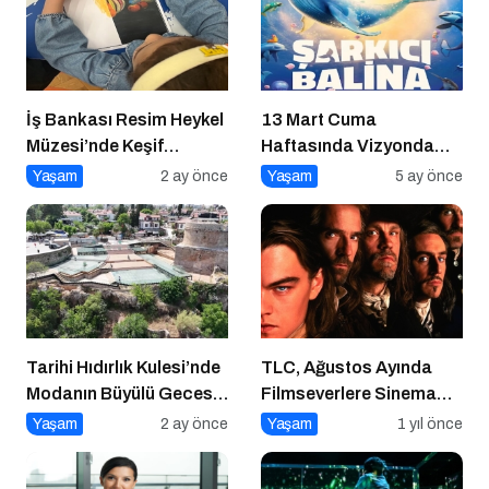
İş Bankası Resim Heykel
13 Mart Cuma
Müzesi’nde Keşif
Haftasında Vizyonda
Başlıyor!
Hangi Filmler Var?
Yaşam
2 ay önce
Yaşam
5 ay önce
Tarihi Hıdırlık Kulesi’nde
TLC, Ağustos Ayında
Modanın Büyülü Gecesi:
Filmseverlere Sinema
Cihan Nacar Defilesi
Dolu Akşamlar Sunuyor
Yaşam
2 ay önce
Yaşam
1 yıl önce