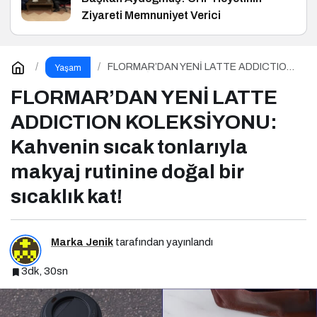
Ziyareti Memnuniyet Verici
FLORMAR’DAN YENİ LATTE ADDICTION
Yaşam
KOLEKSİYONU: Kahvenin sıcak tonlarıyla
makyaj rutinine doğal bir sıcaklık kat!
FLORMAR’DAN YENİ LATTE
ADDICTION KOLEKSİYONU:
Kahvenin sıcak tonlarıyla
makyaj rutinine doğal bir
sıcaklık kat!
Marka Jenik
tarafından yayınlandı
3dk, 30sn