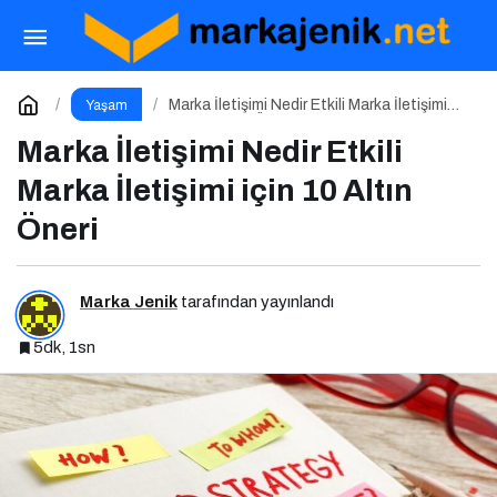
FLORMAR’DAN YENİ LATTE ADDICTION
KOLEKSİYONU: Kahvenin sıcak tonlarıyla makyaj
Paylaş
Yorum Yap
Marka İletişimi Nedir Etkili Marka İletişimi
Yaşam
için 10 Altın Öneri
Marka İletişimi Nedir Etkili
rutinine doğal bir sıcaklık kat!
Marka İletişimi için 10 Altın
Öneri
Marka Jenik
tarafından yayınlandı
5dk, 1sn