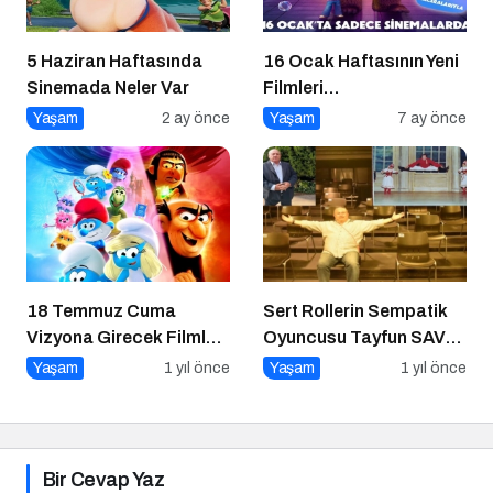
5 Haziran Haftasında
16 Ocak Haftasının Yeni
Sinemada Neler Var
Filmleri
Sinemaseverlerle
Yaşam
2 ay önce
Yaşam
7 ay önce
Buluşuyor
18 Temmuz Cuma
Sert Rollerin Sempatik
Vizyona Girecek Filmler
Oyuncusu Tayfun SAV
Belli Oldu
ile Söyleşi
Yaşam
1 yıl önce
Yaşam
1 yıl önce
Bir Cevap Yaz