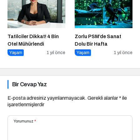
Tatilciler Dikkat! 4 Bin
Zorlu PSM’de Sanat
Otel Mühürlendi
Dolu Bir Hafta
Yaşam
1 yıl önce
Yaşam
1 yıl önce
Bir Cevap Yaz
E-posta adresiniz yayınlanmayacak.
Gerekli alanlar
*
ile
işaretlenmişlerdir
Yorumunuz
*