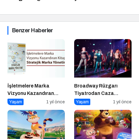
Benzer Haberler
İşletmelere Marka
Broadway Rüzgarı
Vizyonu Kazandıran
Tiyatrodan Caza
Kitap: Stratejik Marka
Dopdolu Bir Program
Yaşam
1 yıl önce
Yaşam
1 yıl önce
Yönetimi