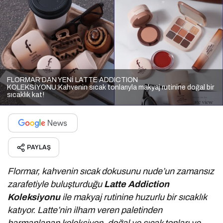
FLORMAR’DAN YENİ LATTE ADDICTION
KOLEKSİYONU:Kahvenin sıcak tonlarıyla makyaj rutinine doğal bir
sıcaklık kat!
PAYLAŞ
Flormar, kahvenin sıcak dokusunu nude’un zamansız
zarafetiyle buluşturduğu
Latte Addiction
Koleksiyonu
ile makyaj rutinine huzurlu bir sıcaklık
katıyor. Latte’nin ilham veren paletinden
harmanlanan koleksiyon,
doğal ve sıcak tonları ve